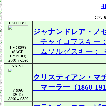
以下、
LSO LIVE
ジャナンドレア・ノ
チャイコフスキー：交響
LSO 0895
ムソルグスキー：《
(SACD
HYBRID)
\2800
→\2590
NAIVE
クリスティアン・マ
マーラー（1860-1
V 9093
(2CD)
\3800
→\3590