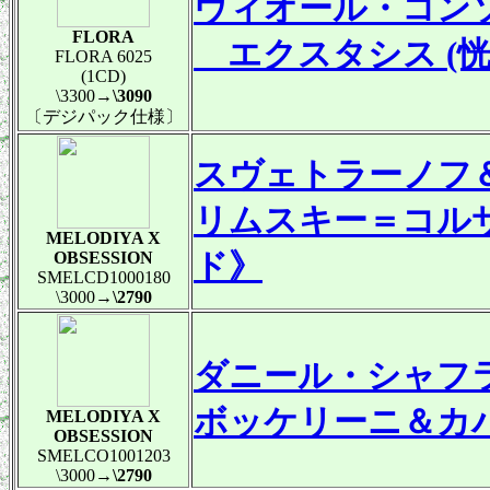
ヴィオール・コン
FLORA
エクスタシス (恍惚) 
FLORA 6025
(1CD)
\3300
→\3090
〔デジパック仕様〕
スヴェトラーノフ
リムスキー＝コル
MELODIYA X
ド》
OBSESSION
SMELCD1000180
\3000
→\2790
ダニール・シャフ
ボッケリーニ＆カ
MELODIYA X
OBSESSION
SMELCO1001203
\3000
→\2790