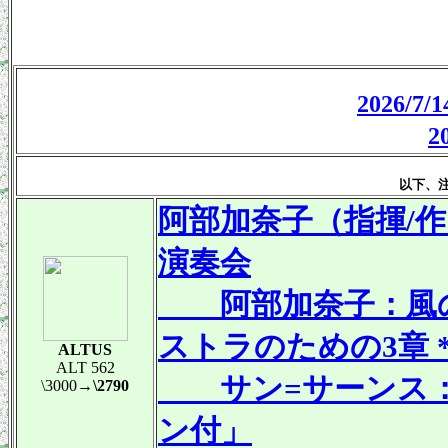
2026/
以下、
阿部加奈子（指揮/
演奏会
阿部加奈子：風の
ストラのための3章 
ALTUS
ALT 562
サン=サーンス：交響
\3000
→\2790
ン付」