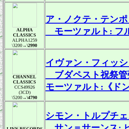
ア・ノクテ・テンポ
モーツァルト: フル
ALPHA
CLASSICS
ALPHA1259
\3200
→\2990
イヴァン・フィッシャ
ブダペスト祝祭管
CHANNEL
CLASSICS
モーツァルト:《ド
CCS49926
(3CD)
\5200
→\4790
シモン・トルプチェ
サン＝サーンス: ピ
LINN RECORDS