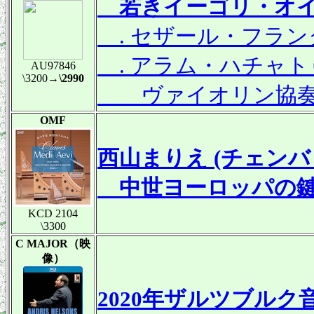
若きイーゴリ・オイ
. セザール・フランク(
. アラム・ハチャトゥリ
AU97846
\3200
→\2990
ヴァイオリン協奏曲
OMF
西山まりえ (チェンバ
中世ヨーロッパの鍵
KCD 2104
\3300
C MAJOR（映
像）
2020年ザルツブルク