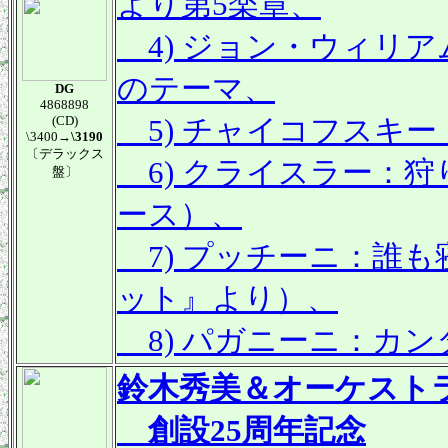
より第5楽章、
4) ジョン・ウィリ
のテーマ、
DG
4868898
(CD)
5) チャイコフスキー：感
\3400
→\3190
〔デラックス
6) クライスラー：
盤〕
ース）、
7) プッチーニ：誰
ット』より）、
8) パガニーニ：カ
鈴木秀美＆オーケスト
創設25周年記念