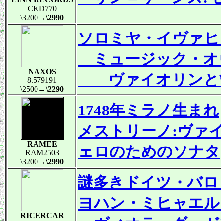
CKD770
\3200
→\2990
ソロミヤ・イヴァヒ
ミュージック・オヴ
NAXOS
ヴァイオリンと管
8.579191
\2500
→\2290
1748年ミラノ生まれ
メストリーノ:ヴァ
RAMEE
ェロのためのソナタ
RAM2503
\3200
→\2990
謎多きドイツ・バロ
ヨハン・ミヒャエル
RICERCAR