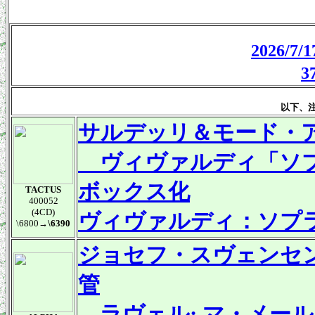
2026/
以下、
サルデッリ＆モード・
ヴィヴァルディ「ソプ
ボックス化
TACTUS
400052
(4CD)
ヴィヴァルディ：ソプ
\6800
→\6390
ジョセフ・スヴェンセ
管
ラヴェル: マ・メー