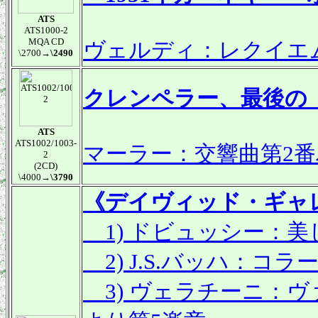
ATS
ATS1000-2
MQA CD
ヴェルディ：レクイエ
\2700
→\2490
クレンペラー、最後の
ATS
ATS1002/1003-
マーラー：交響曲第2
2
(2CD)
\4000
→\3790
《デイヴィッド・ギャレッ
1) ドビュッシー：美
2) J.S.バッハ：
3) ヴェラチーニ：ヴァイ