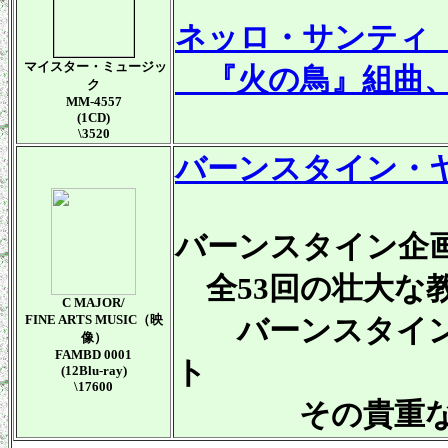
ネッロ・サンティ（
マイスター・ミュージッ
『火の鳥』組曲、
ク
MM-4557
(1CD)
\3520
バーンスタイン・
バーンスタイン企
全53回の壮大な
C MAJOR/
FINE ARTS MUSIC（映
バーンスタイン
像）
FAMBD 0001
ト
(12Blu-ray)
\17600
その貴重な映