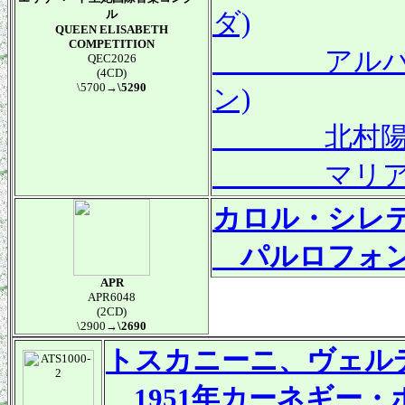
ル
ダ)
QUEEN ELISABETH
COMPETITION
アルバロ・ロ
QEC2026
(4CD)
\5700
→\5290
ン)
北村陽(第5
マリア・ザイ
カロル・シレテ
パルロフォン&オ
APR
APR6048
(2CD)
\2900
→\2690
トスカニーニ、ヴェル
1951年カーネギー