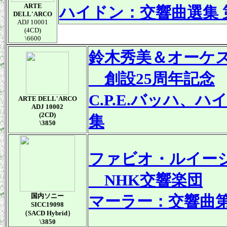
ARTE
ハイドン：交響曲選集 
DELL'ARCO
ADJ 10001
(4CD)
\6600
鈴木秀美＆オーケ
創設25周年記念
C.P.E.バッハ
ARTE DELL'ARCO
ADJ 10002
(2CD)
集
\3850
ファビオ・ルイー
NHK交響楽団
国内ソニー
マーラー：交響曲第
SICC19098
（SACD Hybrid）
\3850