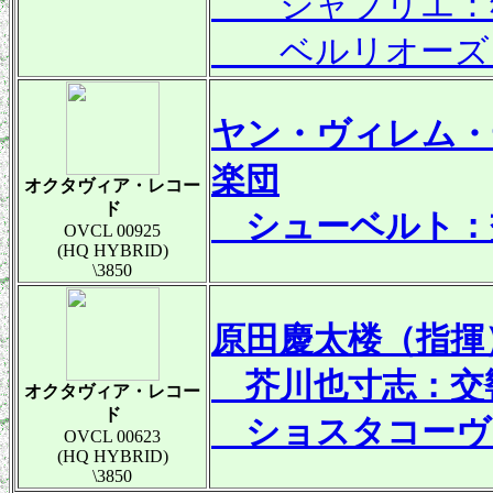
シャブリエ：狂
ベルリオーズ
ヤン・ヴィレム・
楽団
オクタヴィア・レコー
ド
シューベルト：交
OVCL 00925
(HQ HYBRID)
\3850
原田慶太楼（指揮
芥川也寸志：交
オクタヴィア・レコー
ド
ショスタコーヴィ
OVCL 00623
(HQ HYBRID)
\3850