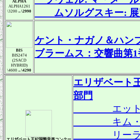
ALPHA
ALPHA1261
ムソルグスキー: 展
\3200
→\2990
ケント・ナガノ＆ハン
BIS
ブラームス：交響曲第1
BIS2474
(2SACD
HYBRID)
\4600
→\4290
エリザベート王
部門
エットーレ・
キム・テヨン
リーランド・
エリザベート王妃国際音楽コンクー