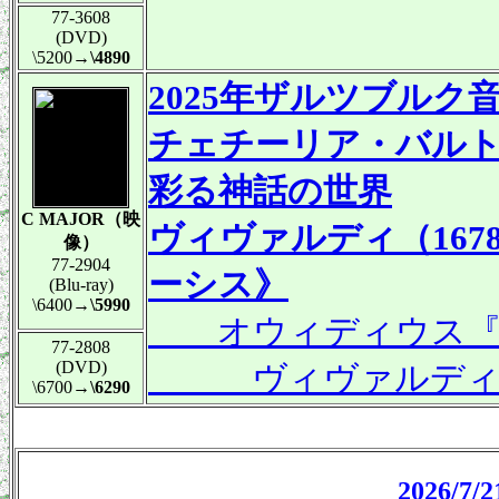
77-3608
(DVD)
\5200
→\4890
2025年ザルツブルク
チェチーリア・バル
彩る神話の世界
C MAJOR（映
ヴィヴァルディ（167
像）
77-2904
ーシス》
(Blu-ray)
\6400
→\5990
オウィディウス『変
77-2808
(DVD)
ヴィヴァルディの
\6700
→\6290
2026/