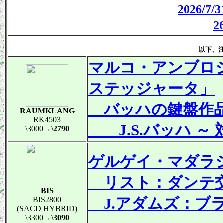
2026/
以下、
マルコ・アンブロ
ステッジャータ」
バッハの鍵盤作品
RAUMKLANG
RK4503
J.S.バッハ ～
\3000
→\2790
ゲルゲイ・マダラシ
リスト：ダンテ
BIS
J.アダムズ：ブ
BIS2800
(SACD HYBRID)
\3300
→\3090