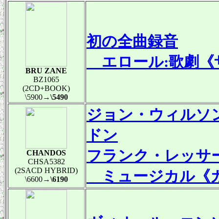
初の全曲録音
エロール:歌劇《ザ
BRU ZANE
BZ1065
(2CD+BOOK)
\5900
→\5490
ジョン・ウィルソ
ドン
フランク・レッサ
CHANDOS
CHSA5382
(2SACD HYBRID)
ミュージカル《ガ
\6600
→\6190