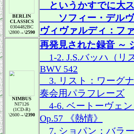
というかすでに大ス
ソフィー・デルヴ
BERLIN
CLASSICS
0304482BC
ヴィヴァルディ：フ
\2800
→\2590
再発見された録音 ～ シ
1-2. J.S.バッハ
BWV 542
3. リスト：ワーグ
奏会用パラフレーズ
NIMBUS
4-6. ベートーヴェ
NI7126
(1CD-R)
\2600
→\2390
Op.57 《熱情》
7. ショパン：バラード