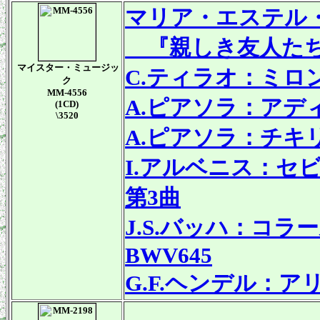
マリア・エステル
『親しき友人た
マイスター・ミュージッ
C.ティラオ：ミロ
ク
MM-4556
A.ピアソラ：アデ
(1CD)
\3520
A.ピアソラ：チキ
I.アルベニス：セ
第3曲
J.S.バッハ：コ
BWV645
G.F.ヘンデル：