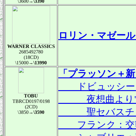
\3600
→\3390
ロリン・マゼール
WARNER CLASSICS
2685492780
(18CD)
\15000
→\13990
「プラッソン＋新
ドビュッシー
TOBU
夜想曲より"雲
TBRCD0197/0198
(2CD)
聖セバスチャ
\3850
→\3590
フランク：交