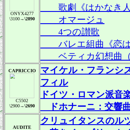
歌劇《はかなき人生
ONYX4277
オマージュ
\3100
→\2890
4つの讃歌
バレエ組曲《恋は
ベティカ幻想曲（F
マイケル・フランシ
CAPRICCIO
フィル
ドイツ・ロマン派音
C5502
ドホナーニ：交響曲
\2900
→\2690
クリュイタンスのル
AUDITE