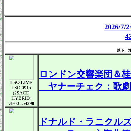
2026/
以下、
ロンドン交響楽団＆桂
LSO LIVE
ヤナーチェク：歌劇
LSO 0915
(2SACD
HYBRID)
\4700
→\4390
ドナルド・ラニクルズ