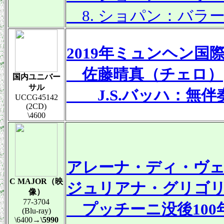
8. ショパン：バラード
2019年ミュンヘン
佐藤晴真（チェロ）
国内ユニバー
サル
J.S.バッハ：無伴
UCCG45142
(2CD)
\4600
アレーナ・ディ・ヴ
C MAJOR（映
ジュリアナ・グリゴ
像）
77-3704
プッチーニ没後100
(Blu-ray)
\6400
→\5990