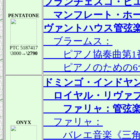
フランチェスコ・ピ
マンフレート・ホー
PENTATONE
ヴァントハウス管弦
ブラームス：
PTC 5187417
ピアノ協奏曲第1番 ニ
\3000
→\2790
ピアノのための6つの小
ドミンゴ・インドヤ
ロイヤル・リヴァプ
ファリャ：管弦楽
ファリャ：
ONYX
バレエ音楽《三角帽