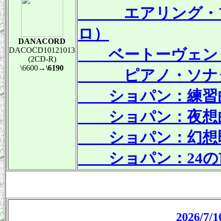
エアリング・ブレ
ロ）
DANACORD
DACOCD10121013
ベートーヴェン
(2CD-R)
\6600
→\6190
ピアノ・ソナタ第14
ショパン：練習曲 ハ
ショパン：夜想曲 変
ショパン：幻想即興曲
ショパン：24の前奏
2026/