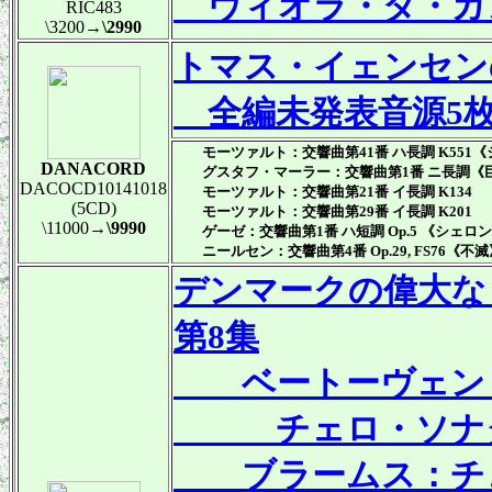
ヴィオラ・ダ・ガ
RIC483
\3200
→\2990
トマス・イェンセンの
全編未発表音源5
モーツァルト：交響曲第41番 ハ長調 K551
DANACORD
グスタフ・マーラー：交響曲第1番 ニ長調《
DACOCD10141018
モーツァルト：交響曲第21番 イ長調 K134
(5CD)
モーツァルト：交響曲第29番 イ長調 K201
\11000
→\9990
ゲーゼ：交響曲第1番 ハ短調 Op.5 《シェロ
ニールセン：交響曲第4番 Op.29, FS76《不
デンマークの偉大な
第8集
ベートーヴェン
チェロ・ソナタ第3
ブラームス：チェロ・