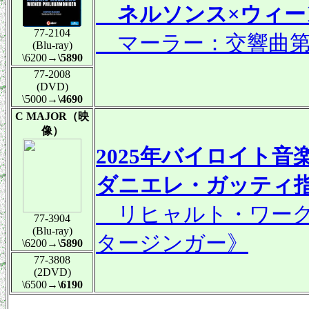
ネルソンス×ウィー
77-2104
マーラー：交響曲第
(Blu-ray)
\6200
→\5890
77-2008
(DVD)
\5000
→\4690
C MAJOR（映
像）
2025年バイロイト音
ダニエレ・ガッティ
リヒャルト・ワーグ
77-3904
(Blu-ray)
タージンガー》
\6200
→\5890
77-3808
(2DVD)
\6500
→\6190