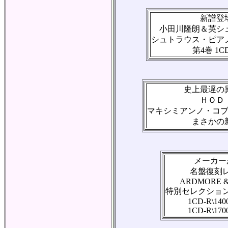
新譜登
小田川隆朗＆英シ
シュトラウス・ピア
第4巻 1CD
史上最遅の
ＨＯＤ
マキシミアンノ・コ
まさかの
メーカー
名盤復刻
ARDMORE &
特別セレクション
1CD-R\140
1CD-R\170