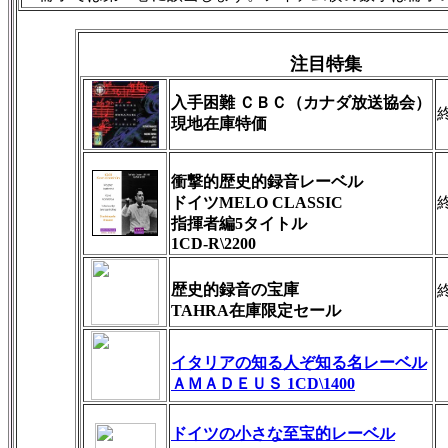
注目特集
入手困難 ＣＢＣ（カナダ放送協会）
現地在庫特価
衝撃的歴史的録音レーベル
ドイツMELO CLASSIC
指揮者編5タイトル
1CD-R\2200
歴史的録音の宝庫
TAHRA在庫限定セール
イタリアの知る人ぞ知る名レーベル
ＡＭＡＤＥＵＳ 1CD\1400
ドイツの小さな至宝的レーベル