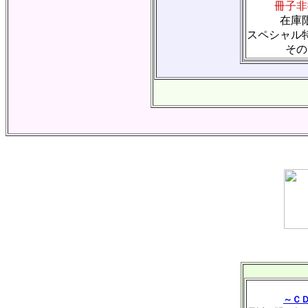
冊子非
在庫
スペシャル
その
～Ｃ