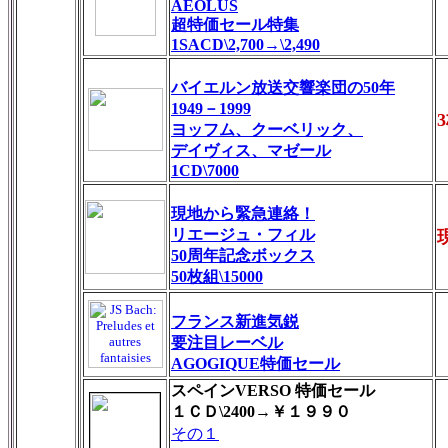
AEOLUS
超特価セール特集
1SACD\2,700→\2,490
バイエルン放送交響楽団の50年
1949－1999
ヨッフム、クーベリック、
デイヴィス、マゼール
1CD\7000
現地から緊急連絡！
リエージュ・フィル
50周年記念ボックス
50枚組\15000
フランス新進気鋭
要注目レーベル
AGOGIQUE特価セール
スペインVERSO 特価セール
１ＣＤ\2400→￥１９９０
その１