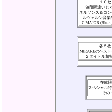
１０セ
値段間違いじ
ネルソンス＆コン
ルツェルン音楽祭
C MAJOR (Blu-ra
各５枚
MIRAREのベス
２タイトル超
在庫限
スペシャル特
その