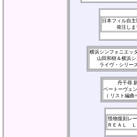
日本フィル自主
発注しま
横浜シンフォニエッ
山田和樹＆横浜シ
ライヴ・シリー
丹千尋 
ベートーヴェ
（ リスト編曲
怪物復刻レ
ＲＥＡＬ Ｌ