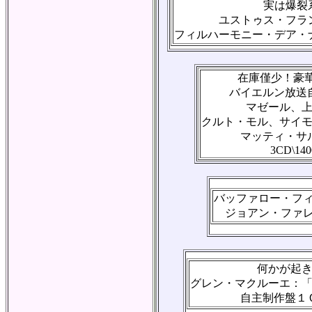
実は爆裂
ユストゥス・フラ
フィルハーモニー・デア・
在庫僅少！豪華
バイエルン放送
マゼール、
クルト・モル、サイ
マッティ・サ
3CD\140
バッファロー・フ
ジョアン・ファ
何かが起
グレン・マクルーエ：
自主制作盤１Ｃ