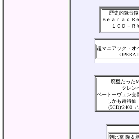
歴史的録音復
Bｅａｒａｃ R
１ＣＤ－Ｒ
超マニアック・オ
OPERA 
廃盤だったME
クレン
ベートーヴェン交
しかも超特価
(5CD)\2400→\
朝比奈 隆＆