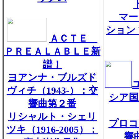
マー
ション 
ＡＣＴＥ
ＰＲＥＡＬＡＢＬＥ新
譜！
ヨアンナ・ブルズド
ヴィチ（1943-）：交
シア国
響曲第２番
リシャルト・シェリ
プロコ
ツキ（1916-2005）：
響