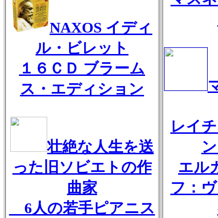
NAXOS イディ
ル・ビレット
１６ＣＤ ブラーム
ス・エディション
レイチ
壮絶な人生を送
ン
った旧ソビエトの作
エル
曲家
フ：ヴ
6人の若手ピアニス