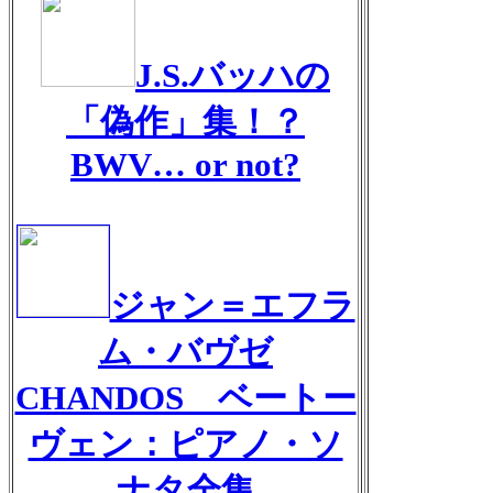
J.S.バッハの
「偽作」集！？
BWV… or not?
ジャン＝エフラ
ム・バヴゼ
CHANDOS ベートー
ヴェン：ピアノ・ソ
ナタ全集