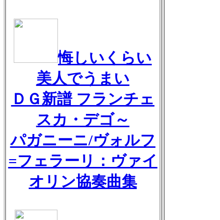
悔しいくらい
美人でうまい
ＤＧ新譜 フランチェ
スカ・デゴ～
パガニーニ/ヴォルフ
=フェラーリ：ヴァイ
オリン協奏曲集