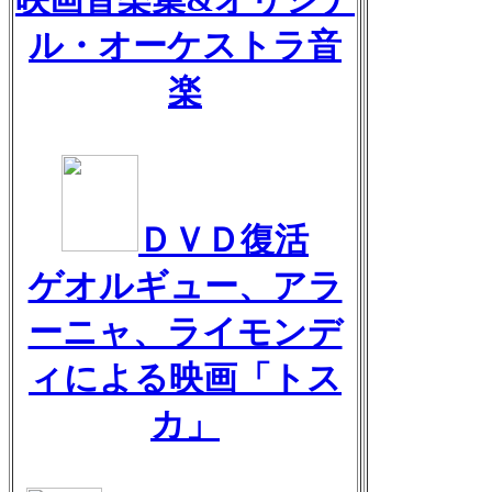
ル・オーケストラ音
楽
ＤＶＤ復活
ゲオルギュー、アラ
ーニャ、ライモンデ
ィによる映画「トス
カ」