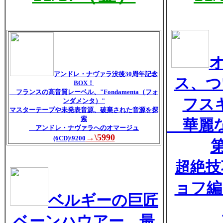
アンドレ・ナヴァラ没後30周年記念
ス、つ
BOX！
フランスの高音質レーベル、"Fondamenta（フォ
フス
ンダメンタ）"
マスターテープや未発表音源、破棄された音源を探
索
華麗な
アンドレ・ナヴァラへのオマージュ
→\5990
(6CD)\9200
超絶技
ョフ編
ベルギーの巨匠
ベーンハウアー、最