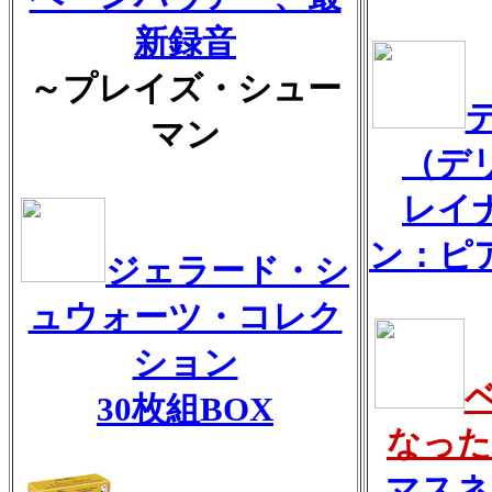
新録音
～プレイズ・シュー
マン
（デ
レイ
ン：ピ
ジェラード・シ
ュウォーツ・コレク
ション
30枚組BOX
なった
マスネ