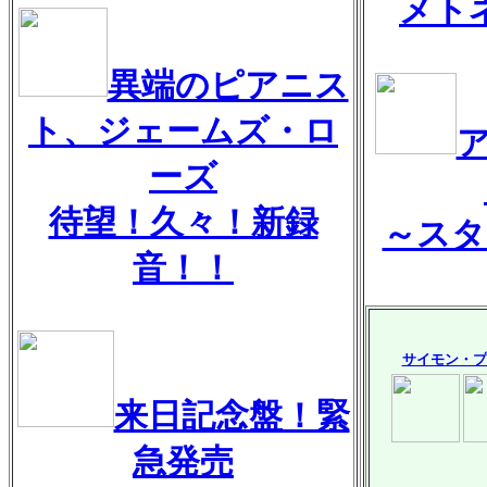
メト
異端のピアニス
ト、ジェームズ・ロ
ーズ
待望！久々！新録
～スタ
音！！
サイモン・プ
来日記念盤！緊
急発売