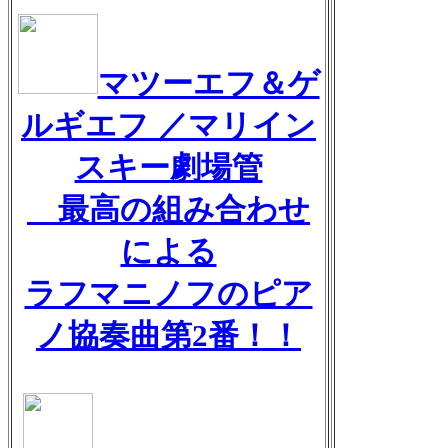
マツーエフ＆ゲ
ルギエフ ／マリイン
スキー劇場管
最高の組み合わせ
による
ラフマニノフのピア
ノ協奏曲第2番！！