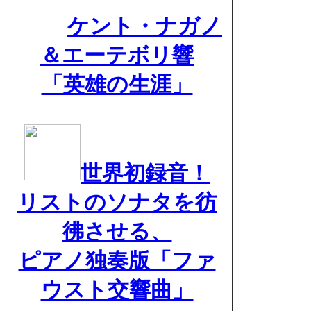
ケント・ナガノ
＆エーテボリ響
「英雄の生涯」
世界初録音！
リストのソナタを彷
彿させる、
ピアノ独奏版「ファ
ウスト交響曲」