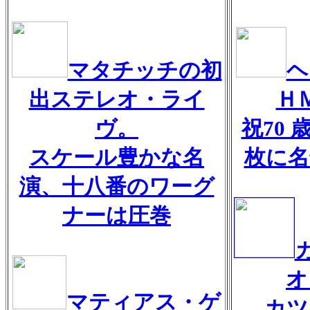
マタチッチの初
ヘ
出ステレオ・ライ
Ｈ
ヴ。
祝70 
スケール豊かな名
枚に名
演、十八番のワーグ
ナーは圧巻
オ
マティアス・ゲ
カツ