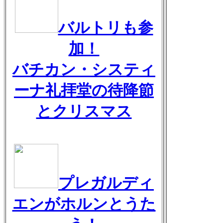
バルトリも参
加！
バチカン・システィ
ーナ礼拝堂の待降節
とクリスマス
プレガルディ
エンがホルンとうた