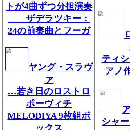
トが4曲ずつ分担演奏
ザデラツキー：
24の前奏曲とフーガ
ティシ
ヤング・スラヴ
アノ作
ァ
…若き日のロストロ
ポーヴィチ
MELODIYA 9枚組ボ
シャー
ックス