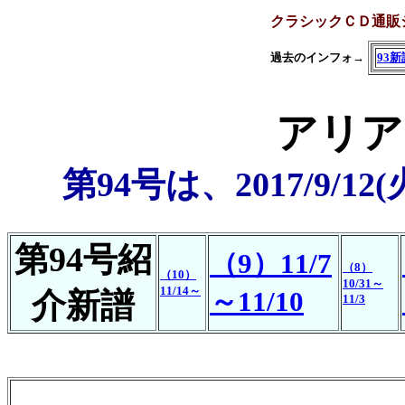
クラシックＣＤ通販
過去のインフォ→
93新
アリア
第94号は、2017/9/1
第94号紹
（9）11/7
（8）
（10）
10/31～
11/14～
～11/10
介新譜
11/3