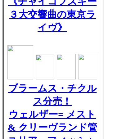
《チャイコフスキー
３大交響曲の東京ラ
イヴ》
ブラームス・チクル
ス分売！
ウェルザー= メスト
& クリーヴランド管