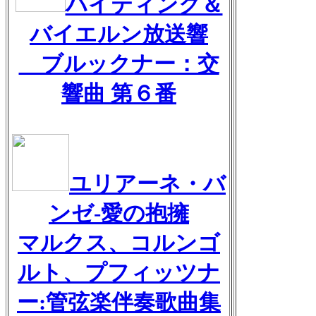
ハイティンク＆
バイエルン放送響
ブルックナー：交
響曲 第６番
ユリアーネ・バ
ンゼ-愛の抱擁
マルクス、コルンゴ
ルト、プフィッツナ
ー:管弦楽伴奏歌曲集