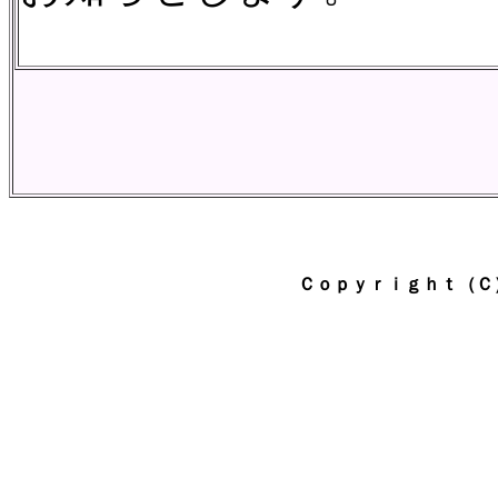
Ｃｏｐｙｒｉｇｈｔ（Ｃ