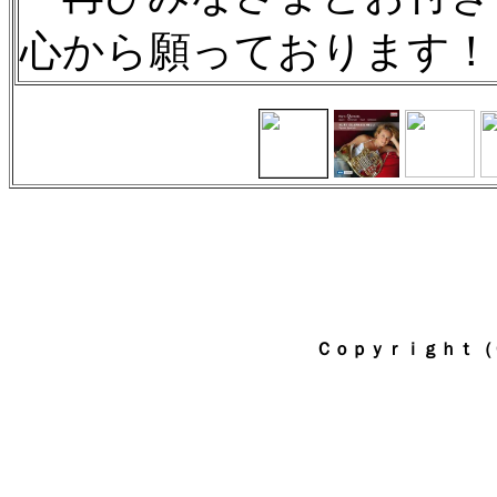
心から願っております！
Ｃｏｐｙｒｉｇｈｔ（