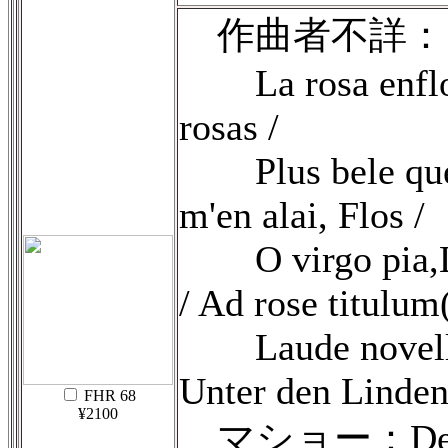
作曲者不詳：
La rosa enflores
rosas /
Plus bele que flo
m'en alai, Flos /
O virgo pia,Lis 
/ Ad rose titulum
Laude novella si
Unter den Linde
FHR 68
¥2100
マショー：De tout 