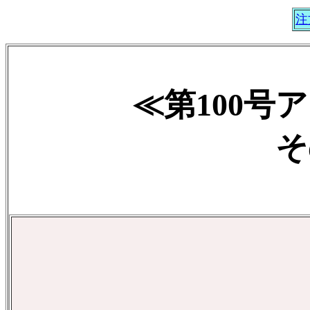
注
≪第100号
そ