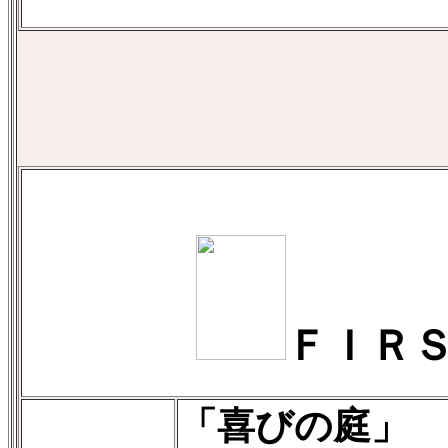
ＦＩＲ
「喜びの庭」