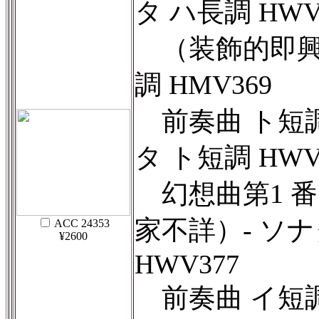
タ ハ長調 HWV
（装飾的即興）
調 HMV369
前奏曲 ト短調 H
タ ト短調 HWV
幻想曲第1 番
家不詳）- ソ
ACC 24353
¥2600
HWV377
前奏曲 イ短調 H