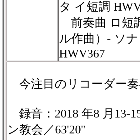
タ イ短調 HWV
前奏曲 ロ短調 
ル作曲）- ソナ
HWV367
今注目のリコーダー奏
録音：2018 年8 月1
ン教会／63'20''