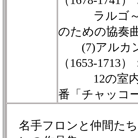
（1678-1741）
ラルゴ～2
のための協奏曲
(7)アルカ
（1653-1713）
12の室内ト
番「チャッコ
名手フロンと仲間たち