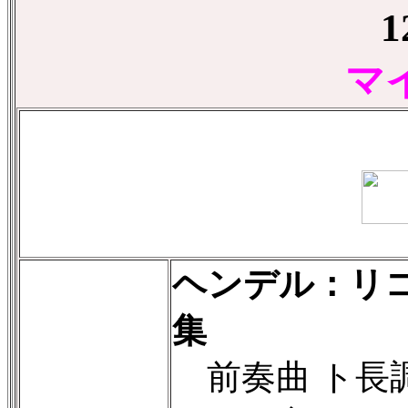
マ
ヘンデル：リ
集
前奏曲 ト長調 H