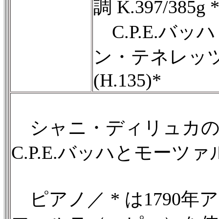
調 K.397/385g 
C.P.E.バ
ン・テネレッツァ 
(H.135)*
シャニ・ディリュカの
C.P.E.バッハとモーツァ
ピアノ／ * は1790