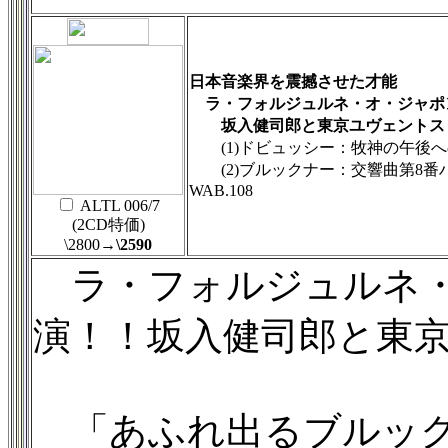
日本音楽界を震撼させた才能
ラ・フォルジュルネ・オ・ジャポン
坂入健司郎と東京ユヴェントス・
(1)ドビュッシー：牧神の午後へ
(2)ブルックナー：交響曲第8番ハ
WAB.108
ALTL 006/7
(2CD特価)
\2800
→\2590
ラ・フォルジュルネ・オ
演！！坂入健司郎と東
「あふれ出るブルック