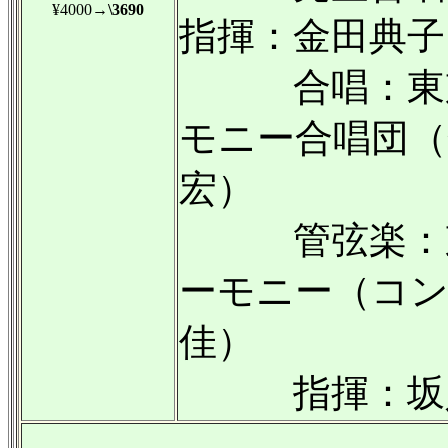
¥4000
→\3690
指揮：金田典子
合唱：東京
モニー合唱団（
宏）
管弦楽：東
ーモニー（コン
佳）
指揮：坂入