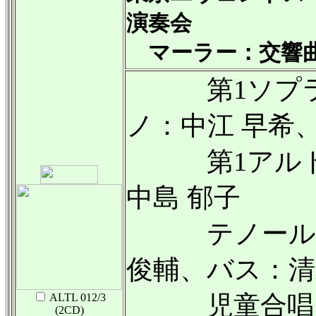
演奏会
マーラー：交響曲
第1ソプラノ
ノ：中江 早希
第1アルト：
中島 郁子
テノール：宮
俊輔、バス：清
児童合唱：N
ALTL 012/3
(2CD)