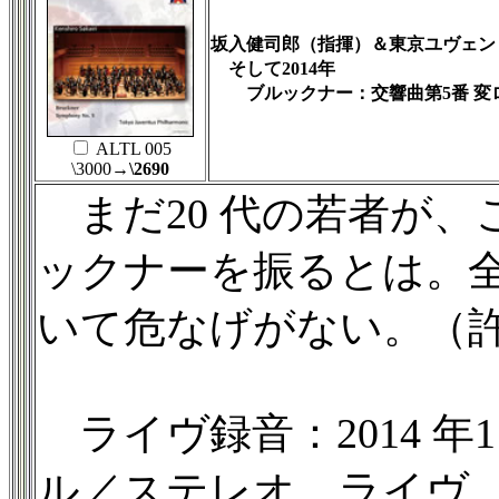
坂入健司郎（指揮）＆東京ユヴェン
そして2014年
ブルックナー：交響曲第5番 変ロ長調
ALTL 005
\3000
→\2690
まだ20 代の若者が、
ックナーを振るとは。
いて危なげがない。（
ライヴ録音：2014 年1
ル／ステレオ、ライヴ