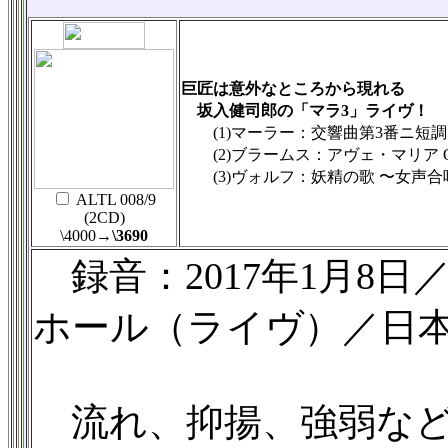
巨匠は意外なところから現れる
坂入健司郎の「マラ3」ライヴ！
(1)マーラー：交響曲第3番ニ短調
(2)ブラームス：アヴェ・マリア Op
(3)ヴォルフ：妖精の歌 〜女声合
ALTL 008/9
(2CD)
\4000
→\3690
録音：2017年1月8
ホール（ライヴ）／日
流れ、抑揚、強弱など