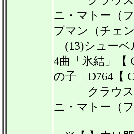
クラウス・
ニ・マトー（
プマン（チェ
(13)シューベ
4曲「氷結」【 C
の子」D764【 C
クラウス・
ニ・マトー（