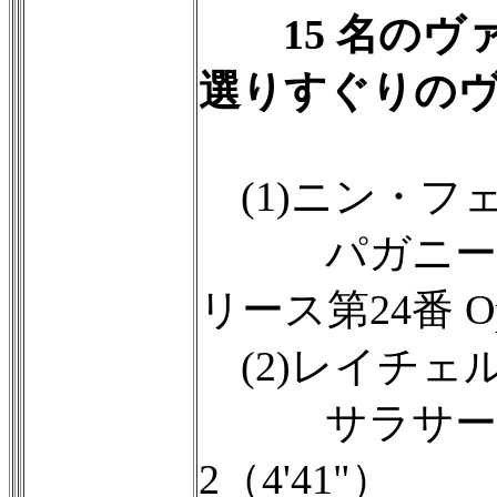
15 名のヴ
選りすぐりの
(1)ニン・フ
パガニーニ
リース第24番 Op.
(2)レイチェ
サラサーテ：ホ
2（4'41"）