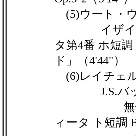
(5)ウート・
イザイ・無
タ第4番 ホ短調
ド」（4'44"）
(6)レイチェ
J.S.バッ
無伴奏フ
ィータ ト短調 B