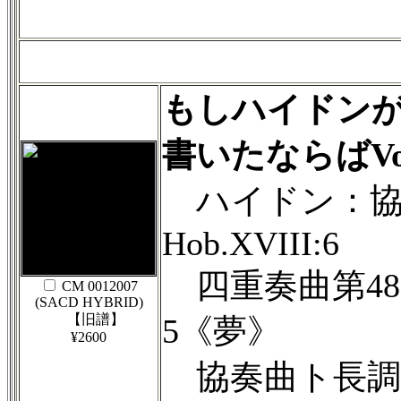
もしハイドン
書いたならばVol
ハイドン：協
Hob.XVIII:6
四重奏曲第48番
CM 0012007
(SACD HYBRID)
【旧譜】
5《夢》
¥2600
協奏曲ト長調 Hob