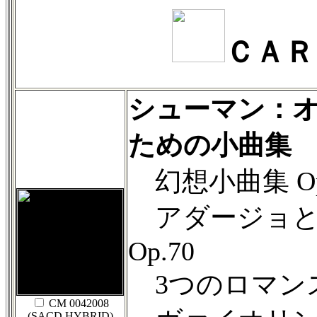
ＣＡＲ
シューマン：
ための小曲集
幻想小曲集 Op
アダージョと
Op.70
3つのロマンス 
CM 0042008
(SACD HYBRID)