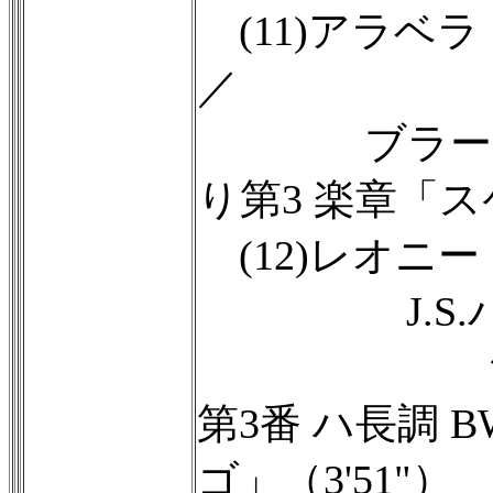
(11)アラベ
／
ブラームス：F
り第3 楽章「ス
(12)レオニ
J.S.バ
無伴奏ヴ
第3番 ハ長調 
ゴ」（3'51"）