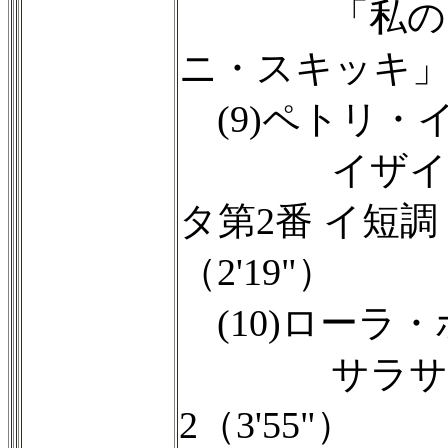
「私のお父
ニ・スキッキ」よ
(9)ペトリ・
イザイ・無
タ第2番 イ短調 
（2'19"）
(10)ローラ
サラサーテ：
2（3'55"）