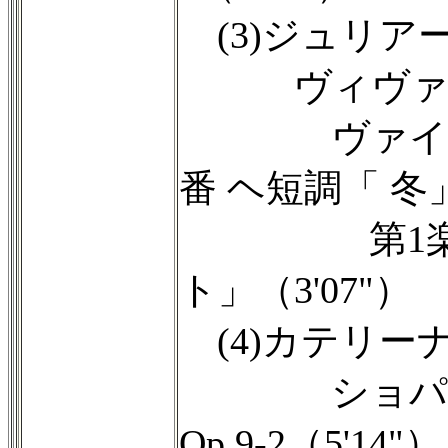
(3)ジュリア
ヴィヴァル
ヴァイオリ
番 ヘ短調「 冬」O
第1楽章「
ト」（3'07"）
(4)カテリー
ショパン：
Op.9-2（5'14"）