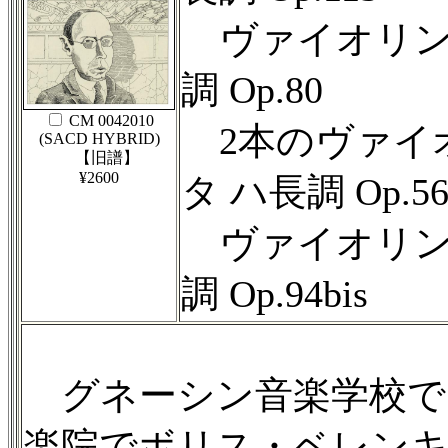
ヴァイオリン
調 Op.80
CM 0042010
2本のヴァイ
(SACD HYBRID)
【旧譜】
¥2600
タ ハ長調 Op.56
ヴァイオリン
調 Op.94bis
グネーシン音楽学校で
楽院でボリス・ベレン