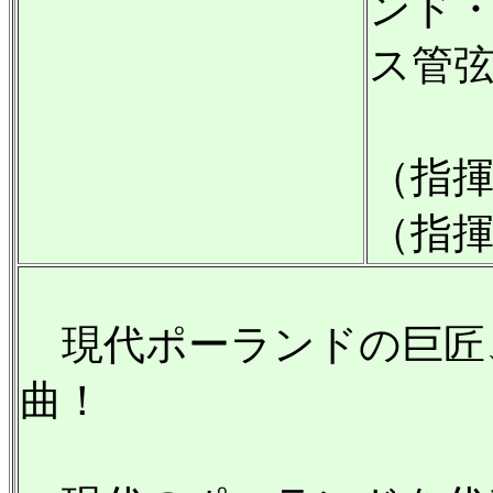
ンド
ス管
クシ
（指
（指
現代ポーランドの巨匠
曲！