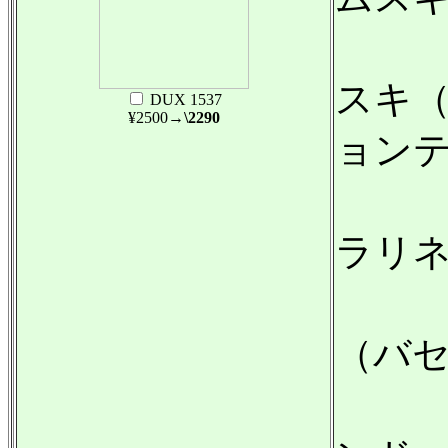
バル
スキ
DUX 1537
¥2500
→\2290
ョン
トマ
ラリ
アン
（バ
イェ