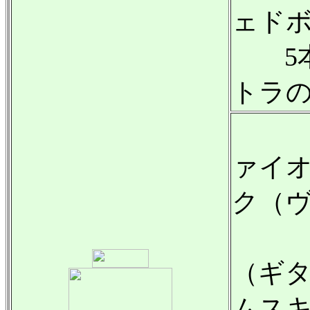
ェド
5本
トラ
バル
ァイ
ク（
ピオ
（ギ
ムス