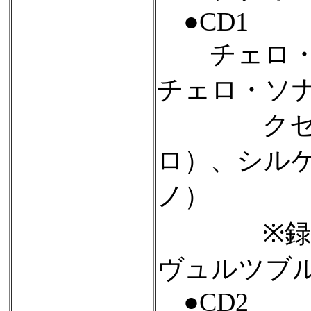
●CD1
チェロ・ソナ
チェロ・ソナタ
クセニア
ロ）、シル
ノ）
※録音（ラ
ヴュルツブ
●CD2