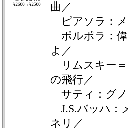
曲／
¥2600→¥2500
ピアソラ：メ
ポルポラ：偉
よ／
リムスキー＝
の飛行／
サティ：グノ
J.S.バッハ
ネリ／