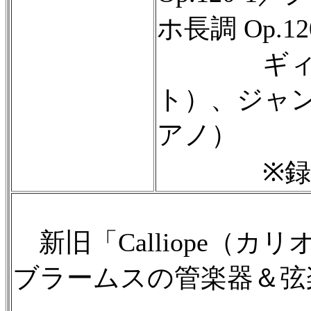
ホ長調 Op.12
ギィ・ダ
ト）、ジャ
アノ）
※録音：1
新旧「Calliope（
ブラームスの管楽器＆弦