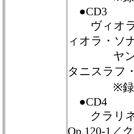
●CD3
ヴィオラ・ソ
ィオラ・ソナタ第
ヤン・タ
タニスラフ
※録音：1
●CD4
クラリネッ
Op.120-