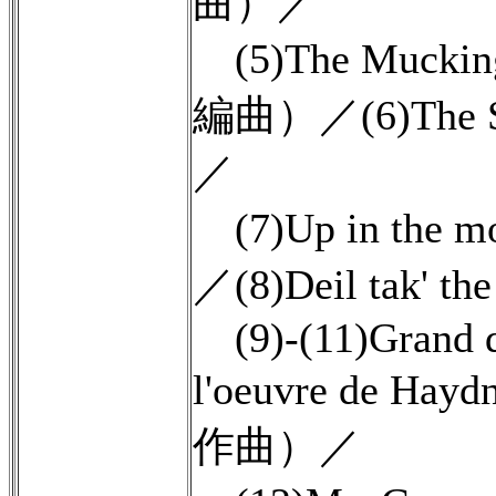
曲）／
(5)The Muckin
編曲）／(6)The 
／
(7)Up in the
／(8)Deil tak
(9)-(11)Grand du
l'oeuvre d
作曲）／