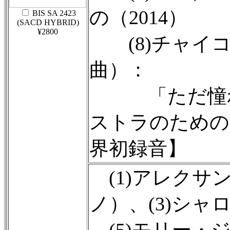
の（2014）
BIS SA 2423
(SACD HYBRID)
¥2800
(8)チャイコ
曲）：
「ただ憧れを
ストラのための
界初録音】
(1)アレクサ
ノ）、(3)シ