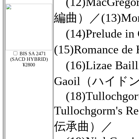
(12)MacGrego
編曲）／(13)M
(14)Prelude
(15)Romanc
BIS SA 2471
(SACD HYBRID)
(16)Lizae B
¥2800
Gaoil（ハイ
(18)Tullochgor
Tullochgor
伝承曲）／