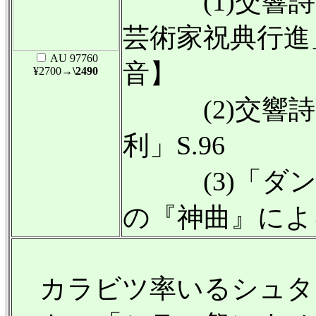
(1)交響詩
芸術家祝典行進」
AU 97760
音】
¥2700
→\2490
(2)交響詩
利」S.96
(3)「ダン
の『神曲』による
カラビツ率いるシュタ