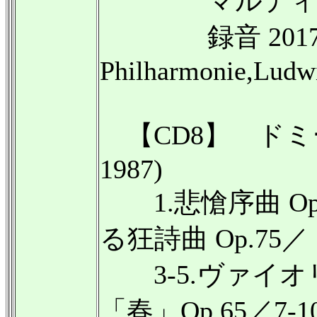
マルティン・ル
録音 2017年1
Philharmonie,Ludw
【CD8】 ドミー
1987)
1.悲愴序曲 Op
る狂詩曲 Op.75／
3-5.ヴァイオリ
「春」Op.65／7-