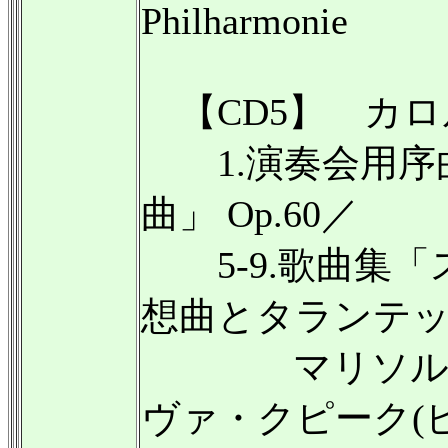
Philharmonie
【CD5】 カロル・
1.演奏会用序曲 O
曲」 Op.60／
5-9.歌曲集「スウ
想曲とタランテッラ 
マリソル・モンタ
ヴァ・クピーク(ピアノ