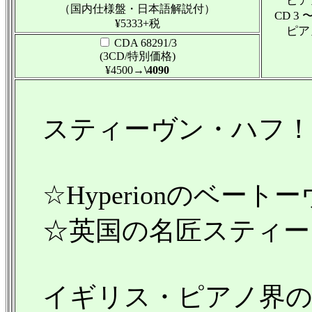
ピアノ協
（国内仕様盤・日本語解説付）
CD 3 
¥5333+税
ピアノ協
CDA 68291/3
(3CD/特別価格)
¥4500
→\4090
スティーヴン・ハフ！
☆Hyperionのベート
☆英国の名匠スティー
イギリス・ピアノ界の名匠