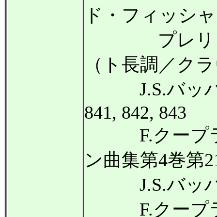
ド・フィッシャー（
プレリュー
（ト長調／クラヴサ
J.S.バッハ
841, 842, 843
F.クープラ
ン曲集第4巻第2
J.S.バッハ：
F.クープラ