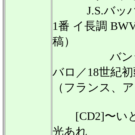
J.S.バッ
1番 イ長調 BW
稿）
バンジャマ
バロ／18世紀
（フランス、ア
[CD2]〜い
光あれ