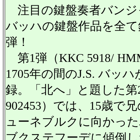
注目の鍵盤奏者バンジャ
バッハの鍵盤作品を全て
弾！
第1弾（KKC 5918/ HM
1705年の間のJ.S. バ
録。「北へ」と題した第2弾（
902453）では、15歳
ューネブルクに向かった
ブクステフーデに傾倒し