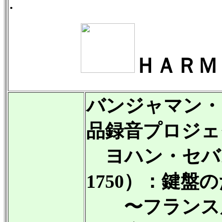
.
ＨＡＲＭ
バンジャマン・ア
品録音プロジェ
ヨハン・セバス
1750）：鍵盤の
〜フランス風