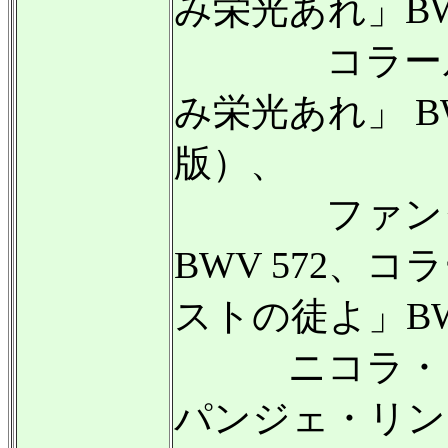
み栄光あれ」BWV
コラール「
み栄光あれ」 B
版）、
ファンタジ
BWV 572、
ストの徒よ」BWV
ニコラ・ド・グ
パンジェ・リン