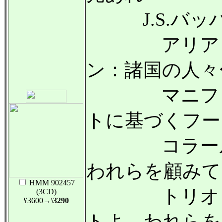
J.S.バッ
アリア ヘ長調
ン：諸国の人々
マニフィカ
トに基づくフーガ
コラール「
われらを顧みて」 
HMM 902457
トリオ・ソ
(3CD)
¥3600
→\3290
トよ、われらを顧