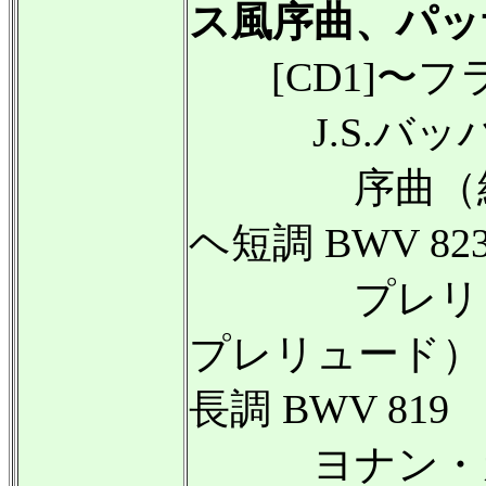
ス風序曲、パッ
[CD1]〜フ
J.S.バッ
序曲（組曲）ヘ
ヘ短調 BWV 82
プレリュー
プレリュード） ハ
長調 BWV 819
ヨナン・カス