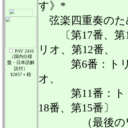
す》*
弦楽四重奏のた
〔第17番、第1
リオ、第12番、
PAV 2416
（国内仕様
第6番：トリオ
盤・日本語解
説付）
¥2857＋税
オ、
第11番：トリ
18番、第15番〕
（最後のワルツ