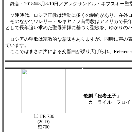
録音：2018年8月8-10日／アレクサンドル・ネフスキー聖
ソ連時代、ロシア正教は活動に多くの制約があり、在外ロ
そのなかでワレリー・ルキヤノフ首司教はアメリカで長年活
として長年追い求めた聖母崇拝に基づく聖歌を、ゆかりの
ロシアの聖歌は宗教的な意味もありますが、同時に声の表
ています。
ここではまさに声による交響曲が繰り広げられ、Refere
歌劇「役者王子」
カーライル・フロイド：
FR 736
(2CD)
¥2700