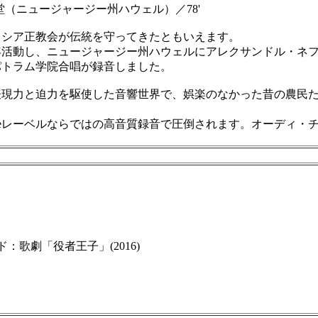
堂（ニュージャージー州ハウェル）／78'
シア正教会が伝統を守ってきたともいえます。
動し、ニュージャージー州ハウェルにアレクサンドル・ネフス
パトラム学院合唱が録音しました。
現力と迫力を駆使した音響世界で、娯楽のなかった昔の農民た
nceレーベルならではの高音質録音で圧倒されます。オーディ・
歌劇「役者王子」(2016)