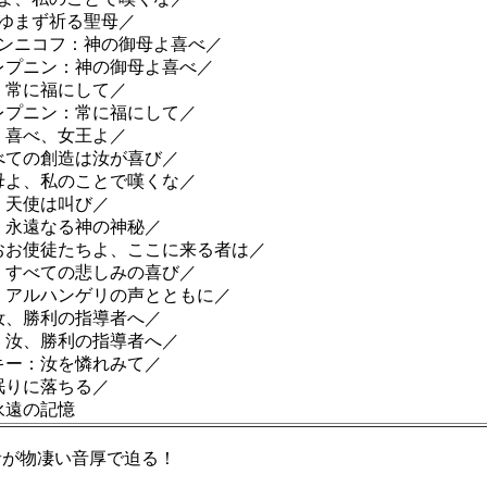
たゆまず祈る聖母／
リンニコフ：神の御母よ喜べ／
ェレプニン：神の御母よ喜べ／
：常に福にして／
ェレプニン：常に福にして／
：喜べ、女王よ／
べての創造は汝が喜び／
：母よ、私のことで嘆くな／
：天使は叫び／
：永遠なる神の神秘／
：おお使徒たちよ、ここに来る者は／
フ：すべての悲しみの喜び／
フ：アルハンゲリの声とともに／
汝、勝利の指導者へ／
：汝、勝利の指導者へ／
キー：汝を憐れみて／
眠りに落ちる／
永遠の記憶
録音が物凄い音厚で迫る！