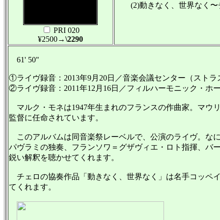
(2)動きなく、世界なく〜
PRI 020
¥2500
→\2290
61' 50"
①ライヴ録音：2013年9月20日／音楽会議センター（スト
②ライヴ録音：2011年12月16日／フィルハーモニック・
マルク・モネは1947年生まれのフランスの作曲家。マウ
監督に任命されています。
このアルバムは同音楽祭レーベルで、公演のライヴ。なに
パヴラミの独奏、フランソワ＝グザヴィエ・ロト指揮、バー
鋭い解釈を聴かせてくれます。
チェロの協奏作品「動きなく、世界なく」は名手コッペイ
てくれます。