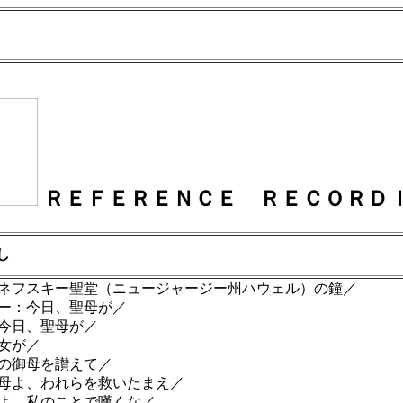
ＲＥＦＥＲＥＮＣＥ ＲＥＣＯＲＤ
し
・ネフスキー聖堂（ニュージャージー州ハウェル）の鐘／
キー：今日、聖母が／
：今日、聖母が／
女が／
神の御母を讃えて／
聖母よ、われらを救いたまえ／
母よ、私のことで嘆くな／