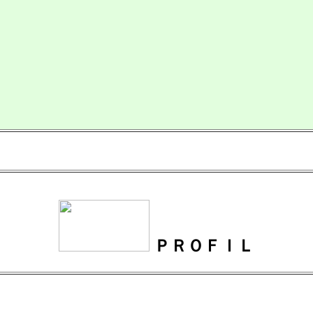
ＰＲＯＦＩＬ