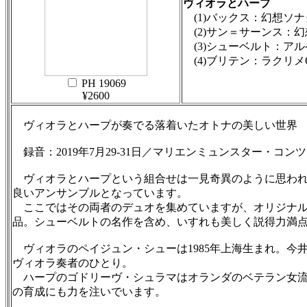
ヴィオラとハープ
(1)バックス：幻想ソナタ (
(2)サン＝サーンス：幻想曲
(3)シューベルト：アルペ
(4)ブリテン：ラクリメ
PH 19069
¥2600
ヴィオラとハープが奏でる落着いたオトナの美しい世界
録音：2019年7月29-31日／マリエンミュンスター・コンツ
ヴィオラとハープという組合せは一見奇異のように思われ
良いアンサンブルとなっています。
ここではその両者のデュオを集めていますが、オリジナル
品。シューベルトの名作を含め、いすれも美しく説得力満
ヴィオラのペイジュン・シューは1985年上海生まれ。今
ヴィオラ奏者のひとり。
ハープのゴドリーヴ・シュラマはオランダのベテラン女流。
の育成にも力を注いでいます。