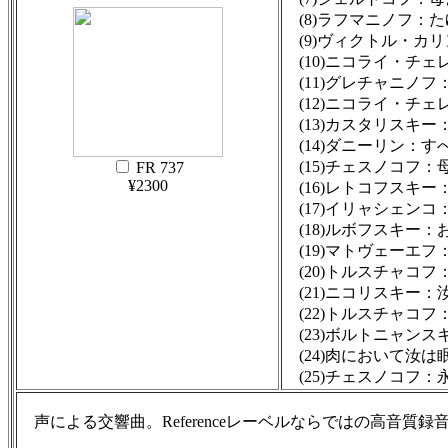
(8)ラフマニノフ：
(9)ヴィクトル・カ
(10)ニコライ・チ
(11)グレチャニノフ
(12)ニコライ・チ
(13)カスタリスキー
(14)ダニーリン：す
(15)チェスノコフ
FR 737
¥2300
(16)レトコフスキー
(17)イリャシェンコ
(18)ルボフスキー
(19)マトヴェーエ
(20)トルスチャコ
(21)ニコリスキー：
(22)トルスチャコフ
(23)ボルトニャンス
(24)肉において汝は
(25)チェスノコフ：
声による交響曲。Referenceレーベルならではの高音質