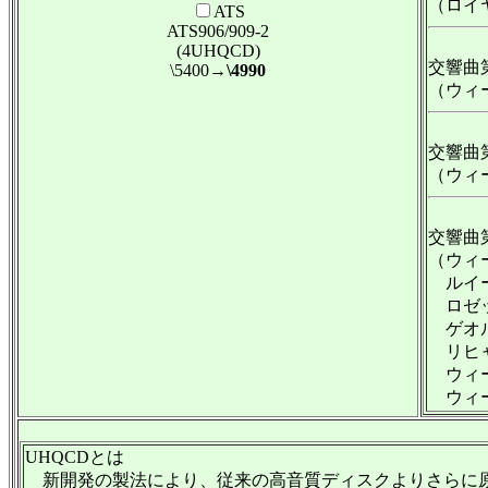
（ロイヤ
ATS
ATS906/909-2
(4UHQCD)
交響曲第
\5400
→\4990
（ウィー
交響曲第
（ウィー
交響曲第
（ウィ
ルイー
ロゼッ
ゲオル
リヒャ
ウィー
ウィー
UHQCDとは
新開発の製法により、従来の高音質ディスクよりさらに