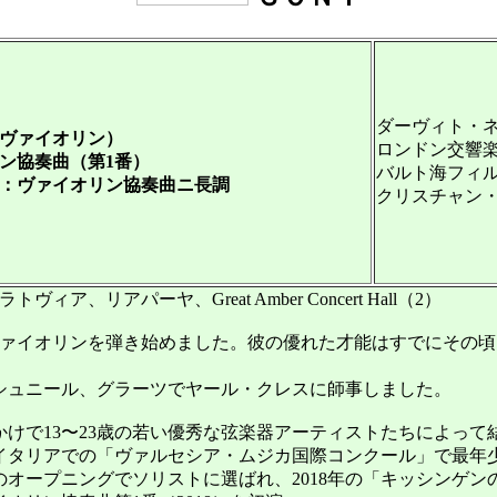
ダーヴィト・
ヴァイオリン）
ロンドン交響楽
リン協奏曲（第1番）
バルト海フィル
キー：ヴァイオリン協奏曲ニ長調
クリスチャン
リアパーヤ、Great Amber Concert Hall（2）
ァイオリンを弾き始めました。彼の優れた才能はすでにその頃
ュニール、グラーツでヤール・クレスに師事しました。
かけで13〜23歳の若い優秀な弦楽器アーティストたちによって
年イタリアでの「ヴァルセシア・ムジカ国際コンクール」で最年少
ルのオープニングでソリストに選ばれ、2018年の「キッシンゲ