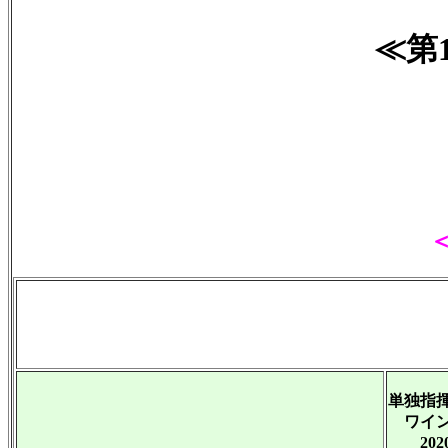
≪第
単独指
ワイン
202