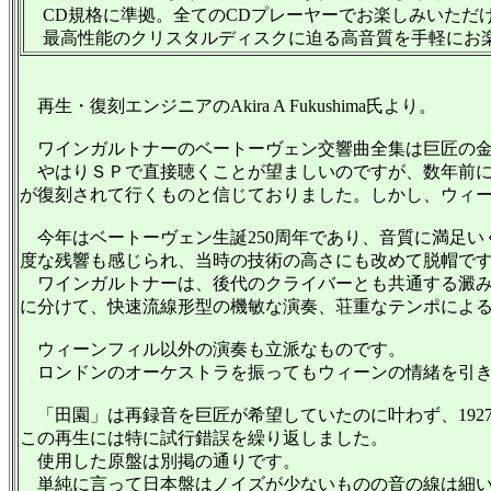
CD規格に準拠。全てのCDプレーヤーでお楽しみいただ
最高性能のクリスタルディスクに迫る高音質を手軽にお
再生・復刻エンジニアのAkira A Fukushima氏より。
ワインガルトナーのベートーヴェン交響曲全集は巨匠の金
やはりＳＰで直接聴くことが望ましいのですが、数年前に
が復刻されて行くものと信じておりました。しかし、ウィー
今年はベートーヴェン生誕250周年であり、音質に満足い
度な残響も感じられ、当時の技術の高さにも改めて脱帽で
ワインガルトナーは、後代のクライバーとも共通する澱み
に分けて、快速流線形型の機敏な演奏、荘重なテンポによ
ウィーンフィル以外の演奏も立派なものです。
ロンドンのオーケストラを振ってもウィーンの情緒を引き
「田園」は再録音を巨匠が希望していたのに叶わず、1927
この再生には特に試行錯誤を繰り返しました。
使用した原盤は別掲の通りです。
単純に言って日本盤はノイズが少ないものの音の線は細い