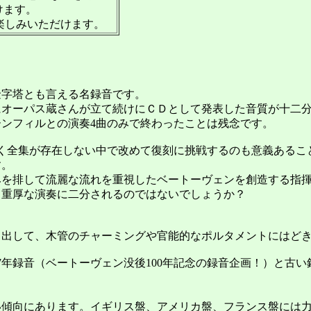
けます。
楽しみいただけます。
字塔とも言える名録音です。
オーパス蔵さんが立て続けにＣＤとして発表した音質が十二分
ンフィルとの演奏4曲のみで終わったことは残念です。
く全集が存在しない中で改めて復刻に挑戦するのも意義あるこ
す。
を排して流麗な流れを重視したベートーヴェンを創造する指揮
る重厚な演奏に二分されるのではないでしょうか？
出して、木管のチャーミングや官能的なポルタメントにはどき
年録音（ベートーヴェン没後100年記念の録音企画！）と古い
傾向にあります。イギリス盤、アメリカ盤、フランス盤には力