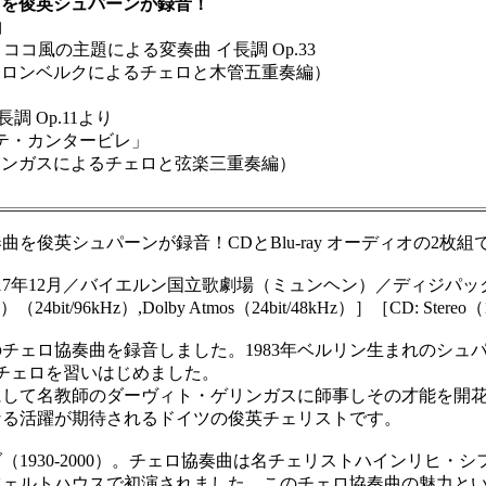
曲を俊英シュパーンが録音！
曲
ココ風の主題による変奏曲 イ長調 Op.33
ンベルクによるチェロと木管五重奏編）
 Op.11より
・カンタービレ」
スによるチェロと弦楽三重奏編）
英シュパーンが録音！CDとBlu-ray オーディオの2枚組
7年12月／バイエルン国立歌劇場（ミュンヘン）／ディジパック仕
ve）（24bit/96kHz）,Dolby Atmos（24bit/48kHz）］［CD: Stereo（
ェロ協奏曲を録音しました。1983年ベルリン生まれのシュ
チェロを習いはじめました。
て名教師のダーヴィト・ゲリンガスに師事しその才能を開花さ
なる活躍が期待されるドイツの俊英チェリストです。
30-2000）。チェロ協奏曲は名チェリストハインリヒ・シフ（
コンツェルトハウスで初演されました。このチェロ協奏曲の魅力