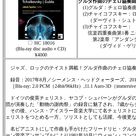
グルダ作曲のチェロ協奏
(1)グルダ：チェロ協奏
(2)チャイコフスキー：ロ
（ダーヴィト・シュトロ
(3)チャイコフスキー：
弦楽四重奏曲第1番 ニ長調
第2楽章「アンダンテ
HC 18016
（ダヴィド・ゲリンガ
(Blu-ray disc audio＋CD)
¥4000
ジャズ、ロックのテイスト満載！グルダ作曲のチェロ協奏曲を俊
録音：2017年8月／シーメンス・ヘッドクォーターズ、201
［Blu-ray: 2.0 PCM（24bit/96kHz）,11.1 Auro-3D（immersi
ドイツの俊英チェリスト、ヤコブ・シュパーンがグルダのチ
団が演奏した「動物の謝肉祭」の録音に魅了され、7歳から
その後、ハンス・アイスラー音楽大学にて名チェリストにし
ェリストをつとめる一方、ソリストとしても活躍。今後更
名ピアニストにして作曲も手がけたフリードリヒ・グルダ（19
ーン管楽アンサンブルにより1981年10月にウィーン・