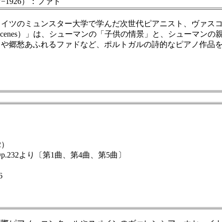
1926）：ファド
ドイツのミュンスター大学で学んだ次世代ピアニスト、ヴァス
oetic Scenes）」は、シューマンの「子供の情景」と、シュ
」や郷愁あふれるファドなど、ポルトガルの詩的なピアノ作品
2）
.232より〔第1曲、第4曲、第5曲〕
6