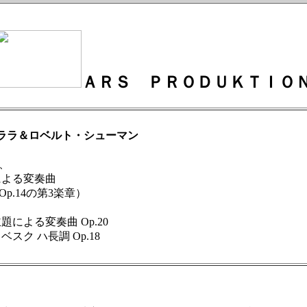
ＡＲＳ ＰＲＯＤＵＫＴＩＯ
クララ＆ロベルト・シューマン
、
よる変奏曲
.14の第3楽章）
よる変奏曲 Op.20
ク ハ長調 Op.18