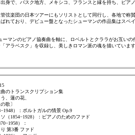
出身で、バスク地方、メキシコ、フランスと縁を持ち、ピアノ
立管弦楽団の日本ツアーにもソリストとして同行し、各地で称
ばれており、デビュー盤となったシューマンの作品集はスペイ
ベルト・シューマンのピアノ協奏曲を軸に、ロベルトとクララがお
な「アラベスク」を収録し、美しきロマン派の魂を描いていま
15
曲のトランスクリプション集
う、蓮の花、
の歌〕
1948）：ポルトガルの情景 Op.9
1854−1928）：ピアノのためのファド
−1958）：
 第3番 ファド