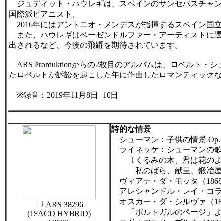
ジュディット・ハウレギは、スペインのサンセバスチャン
国際派ピアニスト。
2016年にはアントニオ・メンデスが指揮するスペイン国
また、ハウレギはベーゼンドルファー・アーティストに選
出されるなど、今後の飛躍を期待されています。
ARS Prorduktionからの2枚目のアルバムは、ロ
たロベルトが訴訟を起こした年に作曲したロマンティック
※録音：2019年11月8日−10日
詩的な情景
シューマン：子供の情景 Op.
ライネッケ：シューマンの歌
〔くるみの木、君は花のよ
私のばら、献呈、鍛冶屋
ヴィアナ・ダ・モッタ（1868−
アレシャンドル・レイ・コラソ（
オスカー・ダ・シルヴァ（1870
ARS 38296
「ポルトガルのページ」より
(1SACD HYBRID)