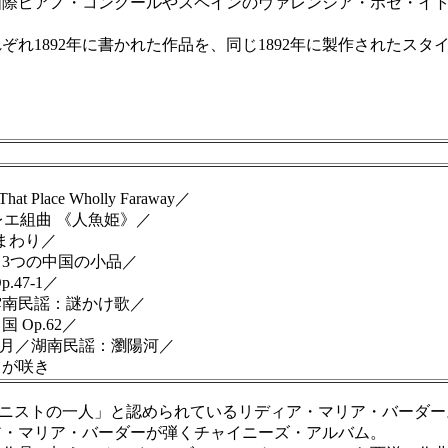
際ピアノ・コンクールやスペインのヴァレンシア・ホセ・イト
1892年に書かれた作品を、同じ1892年に製作されたスタイ
 Place Wholly Faraway／
バレエ組曲 《人魚姫》／
ひまわり／
3つの中国の小品／
47-1／
南民謡：謎かけ歌／
Op.62／
雲追月／湖南民謡：瀏陽河／
が咲き
ツの主要ピアニストの一人」と認められているリディア・マリア・バ
ア・マリア・バーダーが弾くチャイニーズ・アルバム。