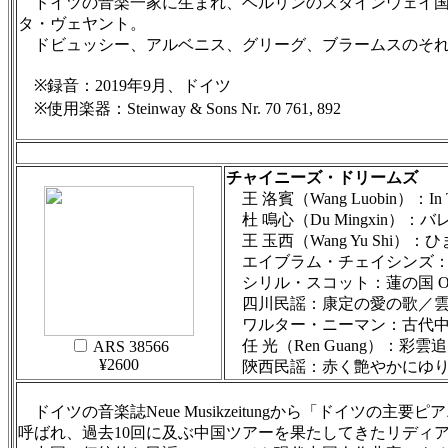
ドイツの音楽一家に生まれ、ベルリンのスタインウェイ国
タ・ヴェヤント。
ドビュッシー、アルベニス、グリーグ、ブラームスのそれぞれ
※録音：2019年9月、ドイツ
※使用楽器：Steinway & Sons Nr. 70 761, 892
チャイニーズ・ドリームズ
王 洛賓（Wang Luobin）：In That
杜 鳴心（Du Mingxin）：
王 玉西（Wang Yu Shi）：
エイブラム・チェイシンズ：
シリル・スコット：蓮の国 Op.
四川民謡：康定の愛の歌／雲
ワルター・ニーマン：古代中国 
任 光（Ren Guang）：彩
ARS 38566
¥2600
陝西民謡：赤く艶やかにゆり
ドイツの音楽誌Neue Musikzeitungから「ドイ
呼ばれ、過去10回に及ぶ中国ツアーを果たしてきたリディ