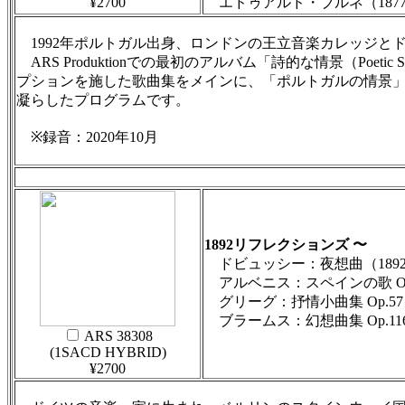
¥2700
エドゥアルド・ブルネ（1877−
1992年ポルトガル出身、ロンドンの王立音楽カレッジと
ARS Produktionでの最初のアルバム「詩的な情景（P
プションを施した歌曲集をメインに、「ポルトガルの情景
凝らしたプログラムです。
※録音：2020年10月
1892リフレクションズ 〜
ドビュッシー：夜想曲（189
アルベニス：スペインの歌 Op
グリーグ：抒情小曲集 Op.57
ブラームス：幻想曲集 Op.11
ARS 38308
(1SACD HYBRID)
¥2700