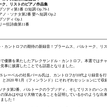
ク、リストのピアノ作品集
ディ第1番 ロ短調 Op.79-1
・ソナタ第2番 嬰ヘ短調 Op.2
ディ Op.1
ー狂詩曲第11番
・カントロフの期待の新録音！ブラームス、バルトーク、リス
ールで優勝を果たしたアレクサンドル・カントロフ。本選ではチ
で見事に披露したことでも話題となりました。
S レーベルの社長バール氏は、カントロフが10代より録音を
）と2020 年1月（フィンランド）にそれぞれセッションにて収
ナタ第2番、バルトークのラプソディ、そしてリストのハンガ
この深みはやはり大物であることを証明しているかのような出
しました！