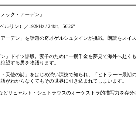
ノック・アーデン」
／192kHz / 24bit、56'26"
デン」を話題の奇才ゲルシュタインが挑戦。朗読をスイス出身のド
ン」ドイツ語版。妻子のために一攫千金を夢見て海外へ赴くも
り絶望する男を物語ります。
・天使の詩」をはじめ渋い演技で知られ、「ヒトラー〜最期の
ツ語がわからなくてもその世界に引き込まれてしまいます。
などリヒャルト・シュトラウスのオーケストラ的描写力を存分