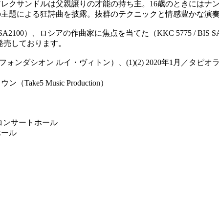
アレクサンドルは父親譲りの才能の持ち主。16歳のときにはナ
の主題による狂詩曲を披露。抜群のテクニックと情感豊かな演
00）、ロシアの作曲家に焦点を当てた（KKC 5775 / BIS S
）を発売しております。
ンダシオン ルイ・ヴィトン）、(1)(2) 2020年1月／タピオラ・コン
 Music Production）
 コンサートホール
ホール