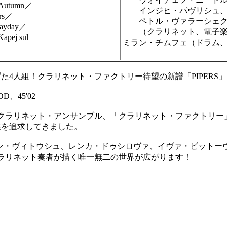
)Autumn／
インジヒ・パヴリシュ
ers／
ペトル・ヴァラーシェク
Mayday／
（クラリネット、電子楽
apej sul
ミラン・チムフェ（ドラム
4人組！クラリネット・ファクトリー待望の新譜「PIPERS」
、45'02
クラリネット・アンサンブル、「クラリネット・ファクトリー
性を追求してきました。
ラン・ヴィトウシュ、レンカ・ドゥシロヴァ、イヴァ・ビットー
ラリネット奏者が描く唯一無二の世界が広がります！