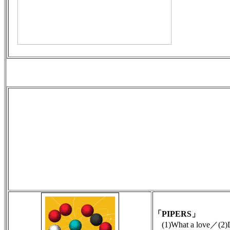
「PIPERS」
(1)What a love／(2