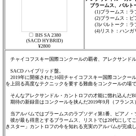
ブラームス、バルトー
(1)ブラームス：ラプソ
(2)ブラームス：ピアノ
(3)バルトーク：ラプソ
(4)リスト：ハンガリ
BIS SA 2380
(SACD HYBRID)
¥2800
チャイコフスキー国際コンクールの覇者、アレクサンドル
SACD ハイブリッド盤。
2019年に開催された16回チャイコフスキー国際コンク
を上回る高度なテクニックを要する難曲をコンクールの場
そんなアレクサンドル・カントロフの才能に惚れ込んだBI
期待の新録音はコンクールを挟んだ2019年9月（フランス
当アルバムではブラームスのラプソディ第1番、ピアノ・ソ
彼が最も得意とするブラームス、リストでは20代にして
きスター」カントロフの今を知れる充実のアルバムが完成