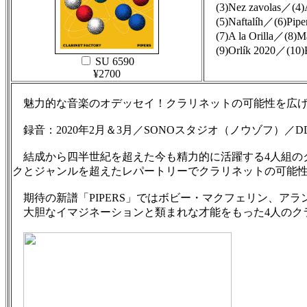
(3)Nez zavolas／(4
(5)Naftalíh／(6)Pip
(7)A la Orilla／(8)
(9)Orlík 2020／(10)K
SU 6590
¥2700
魅力的な音楽のオデッセイ！クラリネットの可能性を広げた
録音：2020年2月＆3月／SONOスタジオ（ノウゾフ）／DDD
結成から四半世紀を超えた今も精力的に活躍する4人組の
クとジャンルを超えたレパートリーでクラリネットの可能
期待の新譜「PIPERS」ではボビー・マクフェリン、ア
大胆なイマジネーションと類まれな才能をもった4人のク