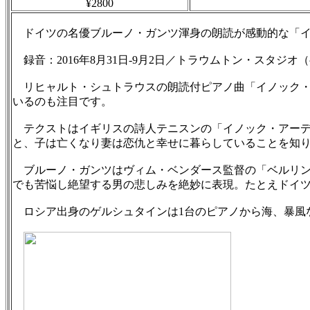
¥2800
ドイツの名優ブルーノ・ガンツ渾身の朗読が感動的な「イ
録音：2016年8月31日‐9月2日／トラウムトン・スタジオ（ベルリン）
リヒャルト・シュトラウスの朗読付ピアノ曲「イノック・アー
いるのも注目です。
テクストはイギリスの詩人テニスンの「イノック・アーデ
と、子は亡くなり妻は恋仇と幸せに暮らしていることを知
ブルーノ・ガンツはヴィム・ベンダース監督の「ベルリン
でも苦悩し絶望する男の悲しみを絶妙に表現。たとえドイ
ロシア出身のゲルシュタインは1台のピアノから海、暴風