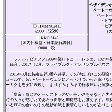
ベザイデンホ
ベートーヴ
ベートー
・ピアノ協奏
・ピアノ協奏
HMM 902411
→\2590
\2800
（カデン
KKC 6143
（国内仕様盤・日本語解説付）
\3000＋税
フォルテピアノ／1989年製ロドニー・レジエ、1824
録音：2017年12月、フライブルク・アンサンブルハウス
2015年3月に協奏曲第3番を共演、その時にぜひこの顔合
ュールで、皆がベートーヴェンにどっぷりつかった幸せな
ーミクを忠実に表現し、よりすみずみまで行き届いた演奏
「皇帝」冒頭のオーケストラのやわらかさをそなえた力強
時の人々が感じたであろう衝撃と期待感をおぼえます。緩
いるFBOの合いの手の絶妙加減も素晴らしいものがありま