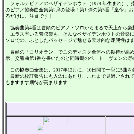
フォルテピアノのベザイデンホウト（1979 年生まれ）、
のピアノ協奏曲全集第2弾の登場！第1 弾の第5番「皇帝」および
るだけに、注目です！
協奏曲第4番は冒頭のピアノ・ソロからまるで天上から楽
エラス率いる管弦楽も、そんなベザイデンホウトの音楽に
ソロでの、ふとしたパッセージで魅せる天才的な即興性は
冒頭の「コリオラン」でこのディスク全体への期待が高めら
示、交響曲第1番を書いたのと同時期のベートーヴェンの野
この協奏曲全集は、2017年12月に、10日間で一挙に5
最新の校訂報告にも入念にあたり、これまで見過ごされて
もますます期待が高まります！