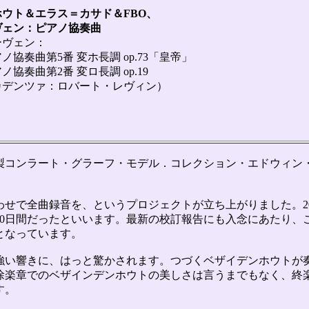
ウト＆エラス＝カサド＆FBO、
ェン：ピアノ協奏曲
ヴェン：
曲第5番 変ホ長調 op.73「皇帝」
曲第2番 変ロ長調 op.19
ツァ：ロバート・レヴィン）
年製コンラート・グラーフ・モデル．コレクション・エドウィン
わせで全曲録音を、というプロジェクトが立ち上がりました。20
10日間だったといいます。最新の校訂報告にも入念にあたり、
となっています。
い響きに、はっと驚かされます。つづくベザイデンホウトが
徐楽章でのベザインデンホウトの美しさは言うまでもなく、終
す。