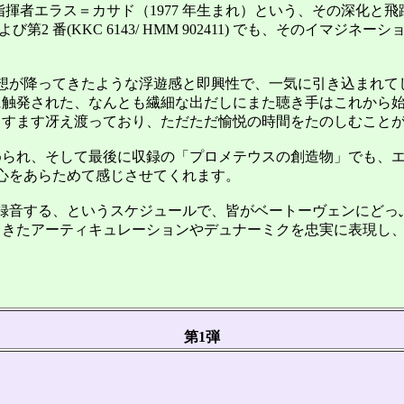
指揮者エラス＝カサド（1977 年生まれ）という、その深化
第2 番(KKC 6143/ HMM 902411) でも、そのイマ
想が降ってきたような浮遊感と即興性で、一気に引き込まれて
触発された、なんとも繊細な出だしにまた聴き手はこれから始
ますます冴え渡っており、ただただ愉悦の時間をたのしむこと
れ、そして最後に収録の「プロメテウスの創造物」でも、エラ
心をあらためて感じさせてくれます。
曲を録音する、というスケジュールで、皆がベートーヴェンにど
きたアーティキュレーションやデュナーミクを忠実に表現し、
第1弾