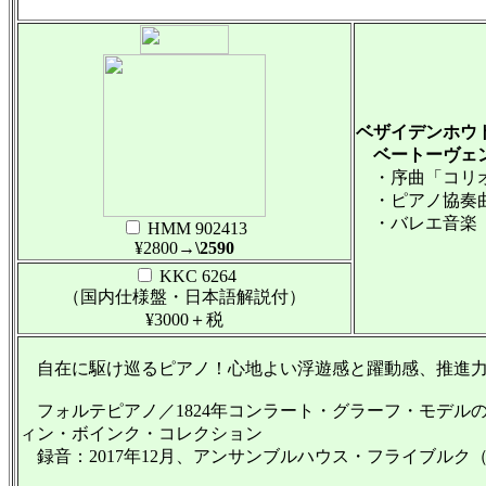
ベザイデンホウト
ベートーヴェン
・序曲「コリオラン」
・ピアノ協奏曲第4番 
・バレエ音楽「プロ
HMM 902413
¥2800
→\2590
KKC 6264
（国内仕様盤・日本語解説付）
¥3000＋税
自在に駆け巡るピアノ！心地よい浮遊感と躍動感、推進力
フォルテピアノ／1824年コンラート・グラーフ・モデルのロ
ィン・ボインク・コレクション
録音：2017年12月、アンサンブルハウス・フライブルク