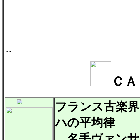
..
ＣＡ
フランス古楽界
ハの平均律
名手ヴァンサ