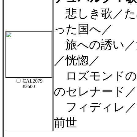
悲しき歌／た
った国へ／
旅への誘い／
／恍惚／
ロズモンドの
CAL2079
¥2600
のセレナード／
フィディレ／
前世