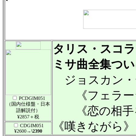
タリス・スコラ
ミサ曲全集つい
ジョスカン・
《フェラーラ
PCDGIM051
（国内仕様盤・日本
《恋の相手を
語解説付）
¥2857＋税
《嘆きながら》
CDGIM051
¥2600
→\2390