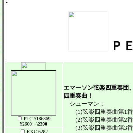
ＰＥ
エマーソン弦楽四重奏団
四重奏曲！
シューマン：
(1)弦楽四重奏曲第1番 イ短
PTC 5186869
(2)弦楽四重奏曲第2番 ヘ長
¥2600
→\2390
(3)弦楽四重奏曲第3番 イ長
KKC 6282