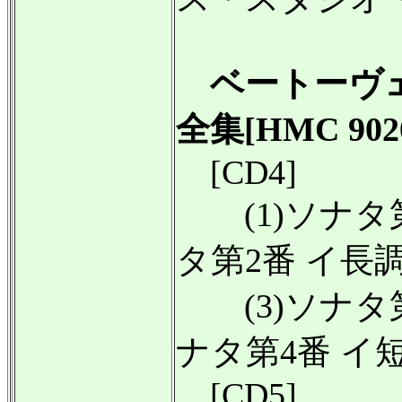
ベートーヴ
全集[HMC 9020
[CD4]
(1)ソナタ第1番
タ第2番 イ長調 
(3)ソナタ第3番
ナタ第4番 イ短調
[CD5]