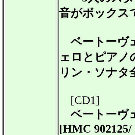
音がボックス
ベートーヴェ
ェロとピアノ
リン・ソナタ
[CD1]
ベートーヴ
[HMC 902125/