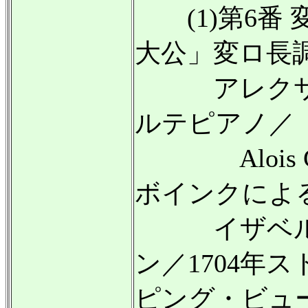
(1)第6番 変ホ
大公」変ロ長調 o
アレクサン
ルテピアノ／
Alois Gr
ボインクによ
イザベル・
ン／1704年
ピング・ビ