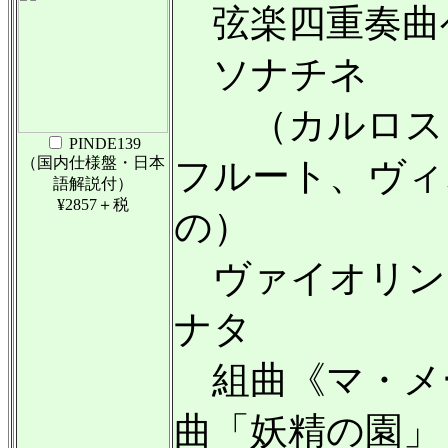
弦楽四重奏曲
ソナチネ
（カルロス
PINDE139
（国内仕様盤・日本
フルート、ヴィ
語解説付）
¥2857＋税
の）
ヴァイオリン
ナタ
組曲《マ・メー
曲「妖精の園」