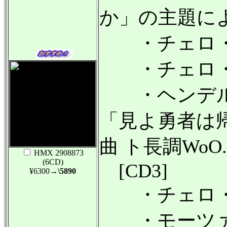
か」の主題による
・チェロ・ソナ
・チェロ・ソナ
・ヘンデル
「見よ勇者は
曲 ト長調WoO
HMX 2908873
(6CD)
[CD3]
¥6300
→\5890
・チェロ・ソナ
・モーツァ