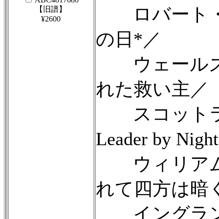
ロバート・
【旧譜】
¥2600
の日*／
ウェールズ
れた救い主／
スコットランド民
Leader by Nigh
ウィリアム
れて四方は暗
イングラン