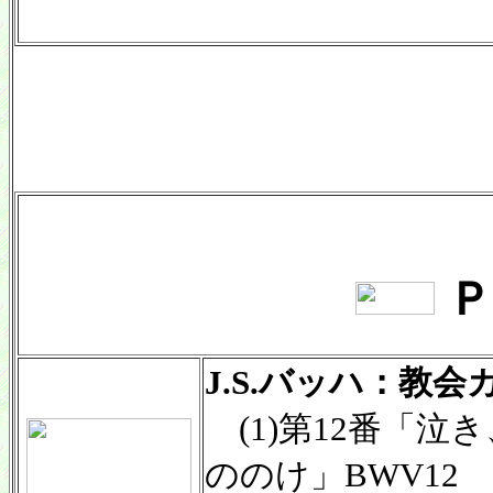
Ｐ
J.S.バッハ：教
(1)第12番「泣
ののけ」BWV12