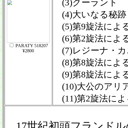
(3)クーラント
(4)大いなる秘跡
(5)第9旋法によ
(6)第2旋法によ
PARATY 518207
(7)レジーナ・カ
¥2800
(8)第8旋法によ
(9)第8旋法によ
(10)大公のアリ
(11)第2旋法に
17世紀初頭フランドル