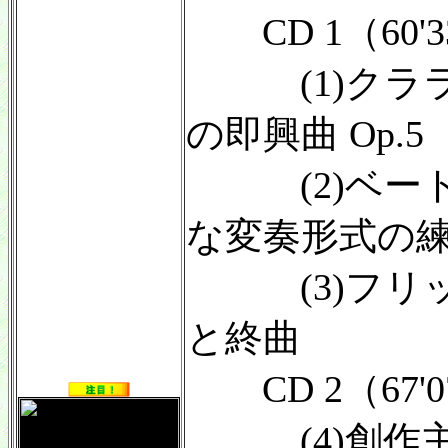
CD 1（60'3
(1)クララ
の即興曲 Op.5
(2)ベート
な変奏形式の
(3)フリッ
と終曲
CD 2（67'0
(4)創作主