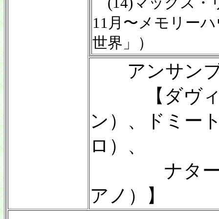
(14)マックス
11月〜メモリーハウ
世界」）
アンサンブ
【ダヴィド
ン）、ドミー
ロ）、
ナターシャ
アノ）】