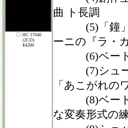
曲 ト長調
(5)「鐘」
HC 17040
ーニの『ラ・
(2CD)
¥4200
(6)ベート
(7)シュー
「あこがれの
(8)ベート
な変奏形式の