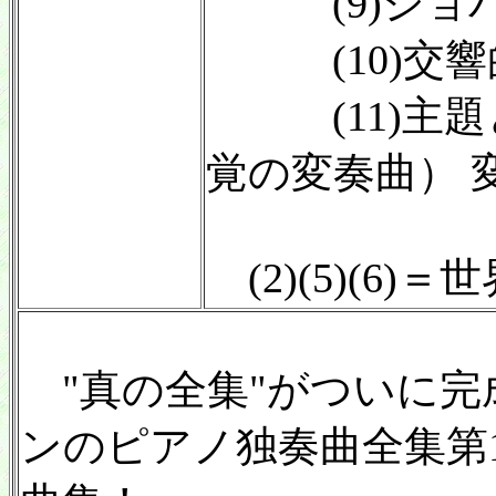
(9)ショパ
(10)交響的練
(11)主題
覚の変奏曲） 
(2)(5)(6)
"真の全集"がついに完
ンのピアノ独奏曲全集第