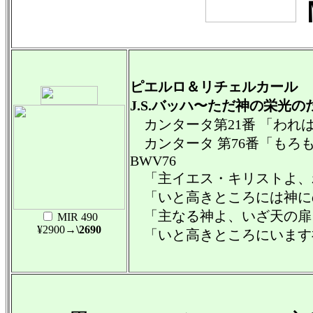
ピエルロ＆リチェルカール
J.S.バッハ〜ただ神の栄光の
カンタータ第21番 「われは 
カンタータ 第76番「もろ
BWV76
「主イエス・キリストよ、わ
「いと高きところには神にの
「主なる神よ、いざ天の扉を
MIR 490
¥2900
→\2690
「いと高きところにいます神に