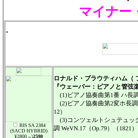
マイナー
.
ロナルド・ブラウティハム（ 
『ウェーバー：ピアノと管弦
(1)ピアノ協奏曲第1番 ハ長調 W
(2)ピアノ協奏曲第2変ホ長調 WeV
12）
(3)コンツェルトシュテュッ
BIS SA 2384
調 WeVN.17（Op.79）（1821）
(SACD HYBRID)
¥2800
→\2590