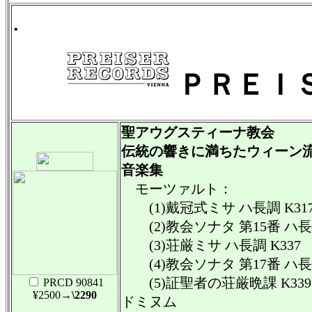
.
ＰＲＥＩ
聖アウグスティーナ教会
伝統の響きに満ちたウィーン
音楽集
モーツァルト：
(1)戴冠式ミサ ハ長調 K31
(2)教会ソナタ 第15番 ハ長調 
(3)荘厳ミサ ハ長調 K337
(4)教会ソナタ 第17番 ハ長調
(5)証聖者の荘厳晩課 K33
PRCD 90841
¥2500
→\2290
ドミヌム