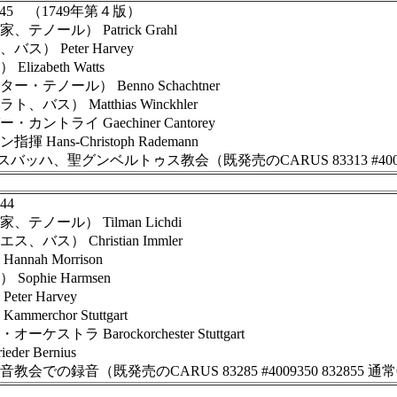
45 （1749年第４版）
） Patrick Grahl
Peter Harvey
beth Watts
ル） Benno Schachtner
Matthias Winckhler
 Gaechiner Cantorey
-Christoph Rademann
ハ、聖グンベルトゥス教会（既発売のCARUS 83313 #400935
44
ル） Tilman Lichdi
Christian Immler
 Morrison
ie Harmsen
 Harvey
hor Stuttgart
arockorchester Stuttgart
Bernius
録音（既発売のCARUS 83285 #4009350 832855 通