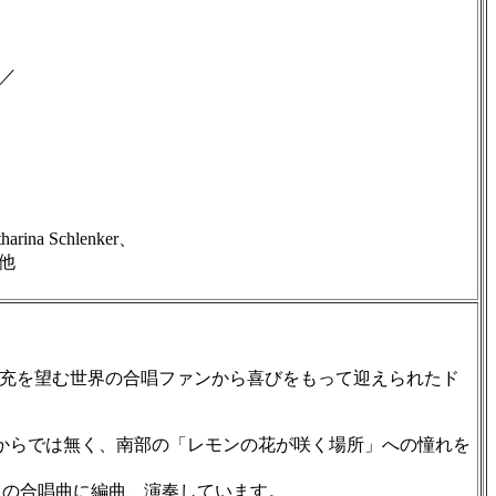
n／
 Schlenker、
 他
リーの拡充を望む世界の合唱ファンから喜びをもって迎えられたド
の題名からでは無く、南部の「レモンの花が咲く場所」への憧れを
）の合唱曲に編曲、演奏しています。