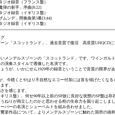
タジオ録音（フランス盤）
の射手」序曲[8:22]
タジオ録音（イギリス盤）
ンデ」間奏曲第3番[3:44]
タジオ録音（イギリス盤）
ング
ン「スコットランド」、過去音質で復活 高音質UHQCDに
いメンデルスゾーンの「スコットランド」です。ワインガルト
もの演奏スタイルで透徹した名演です。
うが、いかにせん1929年の録音ということで音質の限界が
が、今聴くとやはり不自然なエコー付加には首を傾げたくなるもの
じます。
さを感じます。
リス盤）。何せ90年以上前のSP故に良好な状態のSP盤は存
なうねりが両立したのかと思わせる程の生命力を掘り起こしま
ーバーの名演とシューベルトを組み合わせました。
響楽作品について」よりメンデルスゾーンに触れた箇所の抜粋