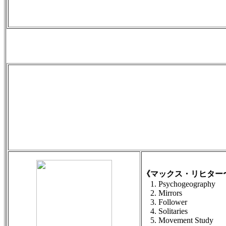
《マックス・リヒター〜Vo
1. Psychogeography
2. Mirrors
3. Follower
4. Solitaries
5. Movement Study