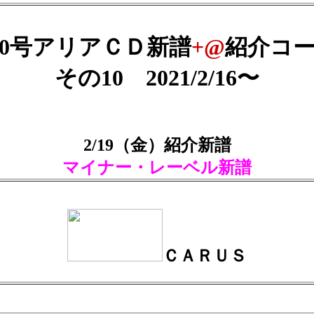
10号アリアＣＤ新譜
+@
紹介コ
その10 2021/2/16〜
2/19（金）紹介新譜
マイナー・レーベル新譜
ＣＡＲＵＳ