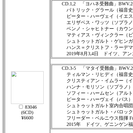
CD.1,2 「ヨハネ受難曲」BWV.2
パトリック・グラール（福音史家、テノール
ピーター・ハーヴェイ（イエス、バス） 
エリザベス・ワッツ（ソプラノ） Eliza
ベンノ・シャヒトナー（カウンター・テノー
マティアス・ヴィンクラー（ピラト、バス） 
シュトゥットガルト・ゲヒンガー・カントライ
ハンス＝クリストフ・ラーデマン指揮 Hans
2019年8月3,4日 ドイツ、アンスバッ
CD.3-5 「マタイ受難曲」BWV.2
ティルマン・リヒディ（福音史家、テノー
クリスティアン・イムラー（イエス、バス） 
ハンナ・モリソン（ソプラノ） Hannah
ソフィー・ハームセン（アルト） Soph
ピーター・ハーヴェイ（バス） Peter
シュトゥットガルト室内合唱団 Kammerc
83046
シュトゥットガルト・バロック・オーケストラ B
(6CD)
¥6600
フリーダー・ベルニウス指揮 Frieder 
2015年 ドイツ、ゲニンゲン福音教会での