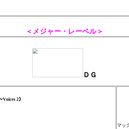
＜メジャー・レーベル＞
ＤＧ
ices 2》
マッ