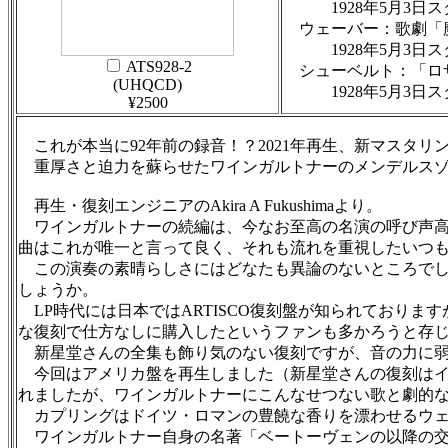
1928年5月3日ス
ウェーバー：歌劇「魔弾
1928年5月3日ス
ATS928-2
シューベルト：「ロザム
(UHQCD)
1928年5月3日ス
¥2500
これが本当に92年前の録音！？2021年再生、新マスタリ
重厚さと迫力を蘇らせたワインガルトナーのメンデルスゾー
再生・復刻エンジニアのAkira A Fukushimaより。
ワインガルトナーの続編は、今なお至高の名演の呼び声高
曲はこれが唯一と言って良く、それも流れを重視したいつ
この演奏の素晴らしさにはどなたも異論のないところでしょ
しょうか。
LP時代には日本ではARTISCO復刻盤が知られております
な復刻で仕方なしに購入したというファンも多かろうと存
新星堂さんの全集も飾り気のない復刻ですが、音の力に弱
今回はアメリカ盤を再生しました（新星堂さんの復刻はイギ
れましたが、ワインガルトナーにこんなせつない歌と劇的
カプリングはドイツ・ロマンの豊饒な香りを漂わせるウェ
ワインガルトナー自身の名著「ベートーヴェンの以降の交