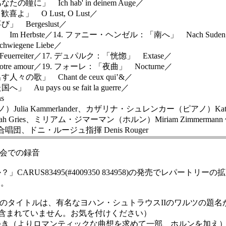
 Ich hab' in deinem Auge／
 O Lust, O Lust／
Bergeslust／
Herbste／14. ファニー・ヘンゼル：「南へ」 Nach Sude
egene Liebe／
rreiter／17. デュパルク：「恍惚」 Extase／
amour／19. フォーレ：「夜曲」 Nocturne／
」 Chant de ceux qui‛&／
ays ou se fait la guerre／
s
ammerlander、カザリナ・シュレンカー（ピアノ）Katharina
es、ミリアム・ジマーマン（ホルン）Miriam Zimmermann
唱団、ドニ・ルージュ指揮 Denis Rouger
教会での録音
RUS83495(#4009350 834958)の発売でレパート
ム。
LUHN」のタイトルは、有名なヨハン・シュトラウスIIのワルツ
は含まれていません。お気を付けください）
つき（よりロマンティックな曲想を求めて一部、ホルンを加え