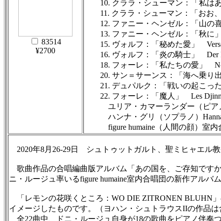
10. クララ・シューマン：「私はあなたの瞳に」
11. クララ・シューマン：「おお、歓喜よ」
12. ファニー・ヘンゼル：「山の喜び」 
13. ファニー・ヘンゼル：「秋に」 Im 
83514
15. ヴォルフ：「秘めた愛」 Verschwi
¥2700
16. ヴォルフ：「炎の騎士」 Der Feue
18. フォーレ：「私たちの愛」 Notre 
20. サン＝サーンス：「海へ乗り出す人々の歌
21. デュパルク：「戦いの起こった国へ」 Au p
22. フォーレ：「魔人」 Les Djinn
ユリア・カマーランダー（ピアノ）Julia K
ハンナ・グリ（ソプラノ）Hannah Gri
figure humaine（人間の顔）室内合
2020年8月26-29日 シュトゥットガルト、聖ミヒャエル
歌曲作品の合唱編曲版アルバム「あの国を、ご存知ですか？」CA
ニ・ルージュ率いるfigure humaine室内合唱団の新作アルバ
「レモンの花咲くところ：WO DIE ZITRONEN B
イメージしたものです。（ヨハン・シュトラウスIIの作品
全22曲中、ドニ・ルージュ自身が18の歌曲をピアノ伴奏