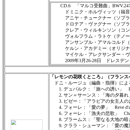
CD.6 「マルコ受難曲」BWV.
ドミニク・ホルヴィッツ（福音史家、語り）
アニヤ・チュークナー（ソプラノ） An
ドロテア・ヴァグナー（ソプラノ） Dor
クレア・ウィルキンソン（コントラルト） 
ヴォルフラム・ラトケ（テノール） wol
アンサンブル・アマルコルド（男声ヴ
ケルン・アカデミー（オリジナル楽器） K
マイケル・アレクサンダー・ヴィレンズ指揮 Mi
2009年3月26-28日 ドレスデン、聖母
「レモンの花咲くところ」（フランス
ドニ・ルージュ（編曲・指揮）による
1. デュパルク：「旅への誘い」 L'invita
2. サン＝サーンス：「海の夕暮れ」 Soi
3. ビゼー：「アラビアの女主人のお別れ」 Adi
4. フォーレ：「愛の夢」 Reve d'am
6. フォーレ：「漁夫の悲歌」 Chanson
8. ブラームス：「聖なる大地の暗きふところ
9. クララ・シューマン：「愛の魔法」 L