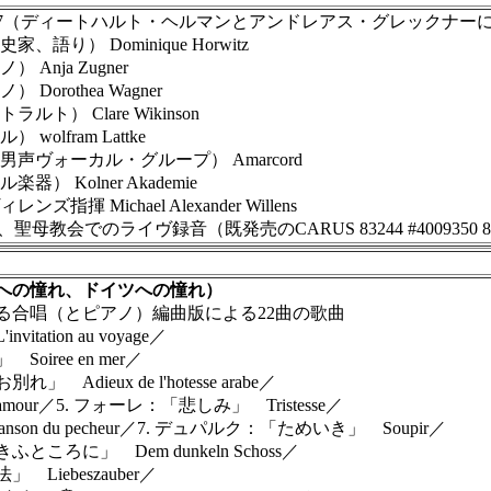
247（ディートハルト・ヘルマンとアンドレアス・グレックナー
 Dominique Horwitz
ja Zugner
othea Wagner
Clare Wikinson
fram Lattke
ォーカル・グループ） Amarcord
olner Akademie
chael Alexander Willens
教会でのライヴ録音（既発売のCARUS 83244 #4009350 83
への憧れ、ドイツへの憧れ）
合唱（とピアノ）編曲版による22曲の歌曲
tion au voyage／
ree en mer／
eux de l'hotesse arabe／
our／5. フォーレ：「悲しみ」 Tristesse／
 du pecheur／7. デュパルク：「ためいき」 Soupir／
に」 Dem dunkeln Schoss／
iebeszauber／