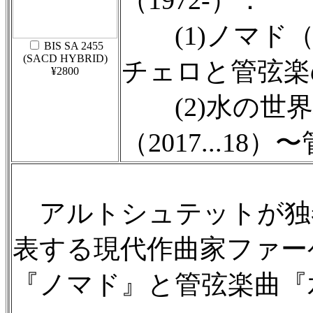
（1972-）：
(1)ノマド（No
BIS SA 2455
(SACD HYBRID)
チェロと管弦楽
¥2800
(2)水の世界地図
（2017...1
アルトシュテットが独
表する現代作曲家ファー
『ノマド』と管弦楽曲『