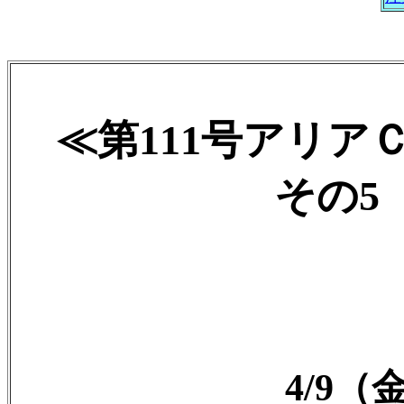
≪第111号アリア
その5 2
4/9