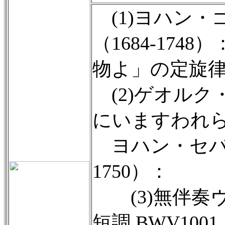
(1)ヨハン・
（1684-17
物よ」の定旋
(2)ゲオルク・
にいますわれ
ヨハン・セバス
1750）：
(3)無伴奏ヴ
短調 BWV10