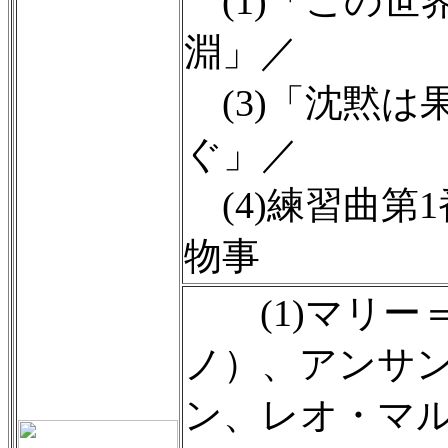
(1)「この世
淵」／
(3)「沈黙は
ぐ」／
(4)練習曲第1
物事
(1)マリー
ノ）、アンサ
ン、レオ・マ