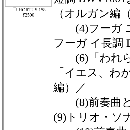
HORTUS 158
（オルガン編
¥2500
(4)フーガ ニ
フーガ イ長調 B
(6)「われらが
「イエス、わが
編）／
(8)前奏曲とフ
(9)トリオ・ソナ