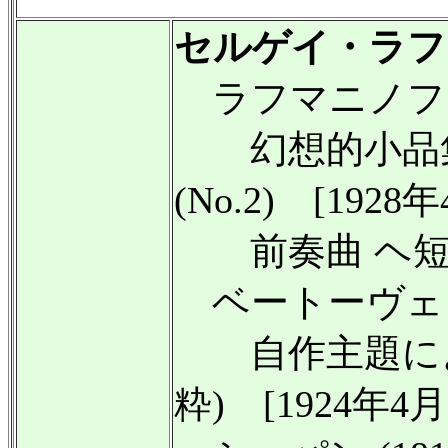
セルゲイ・ラフ
ラフマニノフ (187
幻想的小品集 O
(No.2) [1928年
前奏曲 ヘ短調 Op
ベートーヴェン (1
自作主題による変
粋) [1924年4月