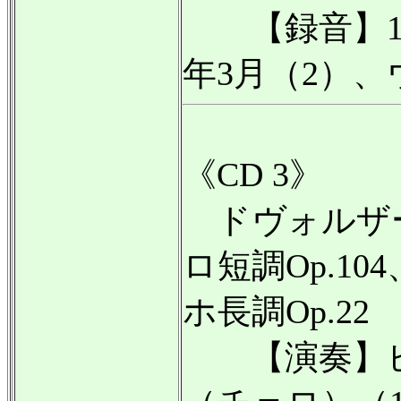
【録音】195
年3月（2）、
《CD 3》
ドヴォルザー
ロ短調Op.10
ホ長調Op.22
【演奏】ピ