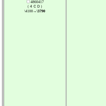
4860417
（４ＣＤ）
\4100
→\3790