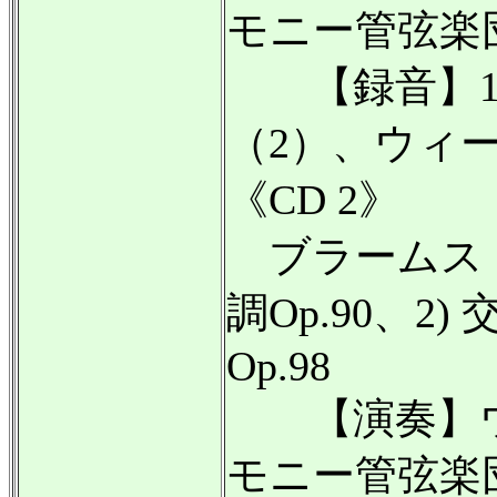
モニー管弦楽
【録音】195
（2）、ウィー
《CD 2》
ブラームス：
調Op.90、2
Op.98
【演奏】ウ
モニー管弦楽