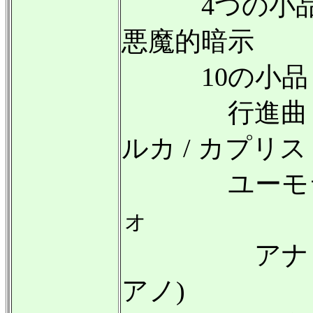
4つの小品 Op.4
悪魔的暗示
10の小品 Op
行進曲 / ガ
ルカ / カプリス 
ユーモラスな
ォ
アナトリー
アノ)