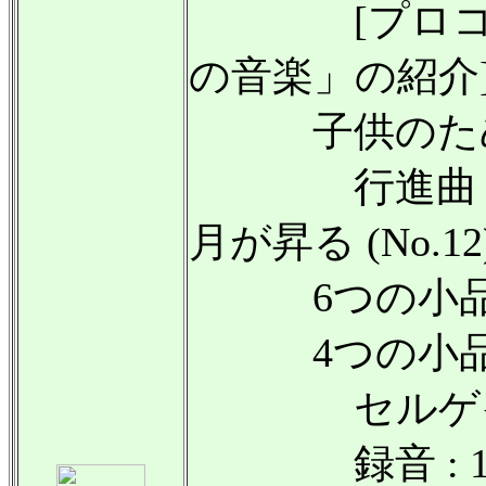
[プロコフ
の音楽」の紹介
子供のための音
行進曲 (No.10
月が昇る (No.12
6つの小品 Op.
4つの小品 Op.
セルゲイ・プ
録音 : 19