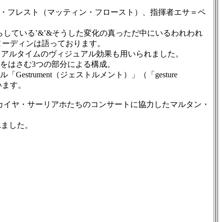
のマルティン・フレスト（マッティン・フロースト）、指揮者エサ＝ペ
している‛&‛&そうした変化の真っただ中にいるわれわれ
ヌーディンは語っております。
アルタイムのヴィジュアル効果も用いられました。
）〉をはさむ3つの部分による構成。
trument（ジェストルメント）」（「gesture
います。
してカイヤ・サーリアホたちのコンサートに協力したマルタン・
れました。