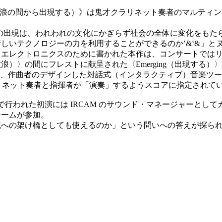
d Wave（潮流と波浪の間から出現する）》は鬼才クラリネット奏者
の出現は、われわれの文化にかぎらず社会の全体に変化をもたら
しいテクノロジーの力を利用することができるのか‛&‛&」と
エレクトロニクスのために書かれた本作は、コンサートではリ
s（波浪）〉の間にフレストに献呈された〈Emerging（出現する
作曲者のデザインした対話式（インタラクティブ）音楽ツール「Ges
をクラリネット奏者と指揮者が「演奏」するようスコアに指定されて
ルで行われた初演には IRCAM のサウンド・マネージャーと
チームが参加。
への架け橋としても使えるのか」という問いへの答えが探ら