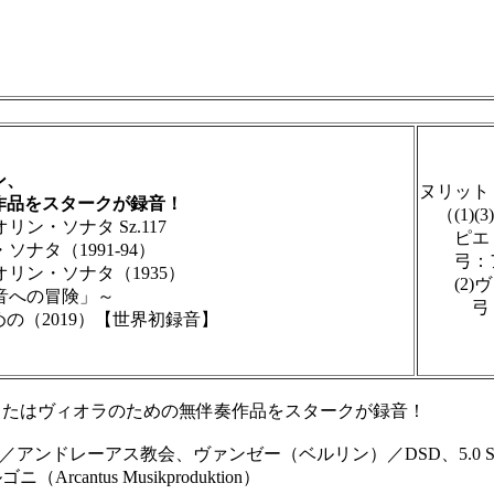
ン、
ヌリット
品をスタークが録音！
（(1)(
・ソナタ Sz.117
ピエトロ
ナタ（1991-94）
弓：ア
リン・ソナタ（1935）
(2)ヴ
音への冒険」～
弓：プ
2019）【世界初録音】
たはヴィオラのための無伴奏作品をスタークが録音！
／アンドレーアス教会、ヴァンゼー（ベルリン）／DSD、5.0 Surroun
tus Musikproduktion）