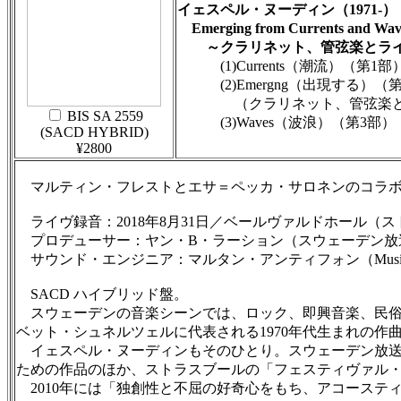
イェスペル・ヌーディン（1971-）
Emerging from Currents 
～クラリネット、管弦楽とライヴ
(1)Currents（潮流）（第1部
(2)Emergng（出現する）（
（クラリネット、管弦楽とジ
BIS SA 2559
(3)Waves（波浪）（第3部）
(SACD HYBRID)
¥2800
マルティン・フレストとエサ＝ペッカ・サロネンのコラボ
ライヴ録音：2018年8月31日／ベールヴァルドホール（ストックホルム
プロデューサー：ヤン・B・ラーション（スウェーデン放
サウンド・エンジニア：マルタン・アンティフォン（Musi
SACD ハイブリッド盤。
スウェーデンの音楽シーンでは、ロック、即興音楽、民俗音楽
ベット・シュネルツェルに代表される1970年代生まれの作
イェスペル・ヌーディンもそのひとり。スウェーデン放送交響楽団が初演
ための作品のほか、ストラスブールの「フェスティヴァル・ムジカ」
2010年には「独創性と不屈の好奇心をもち、アコーステ