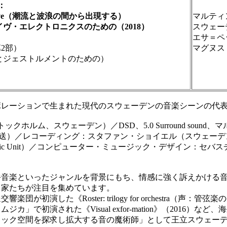
：
and Wave（潮流と波浪の間から出現する）
マルティ
・エレクトロニクスのための（2018）
スウェー
）
エサ＝ペ
第2部）
マグヌス
ェストルメントのための）
レーションで生まれた現代のスウェーデンの音楽シーンの代表
、スウェーデン）／DSD、5.0 Surround sound、マルチチ
送）／レコーディング：スタファン・ショイエル（スウェーデ
c Unit）／コンピューター・ミュージック・デザイン：セバ
といったジャンルを背景にもち、情感に強く訴えかける音楽を作
曲家たちが注目を集めています。
した《Roster: trilogy for orchestra（声
で初演された《Visual exfor-mation》（2016
ィック空間を探求し拡大する音の魔術師」として王立スウェー