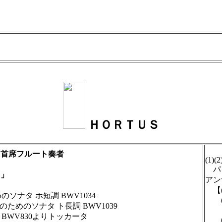
ＨＯＲＴＵＳ
ト首席フルート奏者
(1)(2
パト
ト」
アン
【(
ナタ ホ短調 BWV1034
(1)
ためのソナタ ト長調 BWV1039
ロ
BWV830よりトッカータ
(4