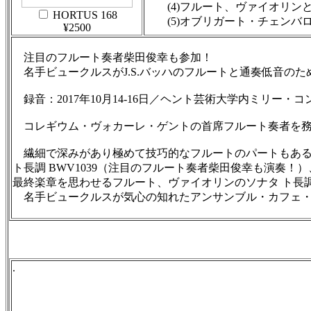
(4)フルート、ヴァイオリンと通
HORTUS 168
(5)オブリガート・チェンバロと
¥2500
注目のフルート奏者柴田俊幸も参加！
名手ビュークルスがJ.S.バッハのフルートと通奏低音のた
録音：2017年10月14-16日／ヘント芸術大学内ミリー・
コレギウム・ヴォカーレ・ゲントの首席フルート奏者を務め
繊細で深みがあり極めて技巧的なフルートのパートもあるソナタ
ト長調 BWV1039（注目のフルート奏者柴田俊幸も演奏
最終楽章を思わせるフルート、ヴァイオリンのソナタ ト長調 B
名手ビュークルスが気心の知れたアンサンブル・カフェ・
.