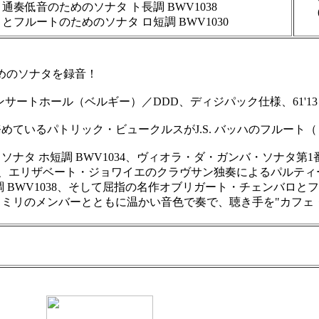
奏低音のためのソナタ ト長調 BWV1038
(2
フルートのためのソナタ ロ短調 BWV1030
めのソナタを録音！
コンサートホール（ベルギー）／DDD、ディジパック仕様、61'13
ているパトリック・ビュークルスがJ.S. バッハのフルート
 ホ短調 BWV1034、ヴィオラ・ダ・ガンバ・ソナタ第1番 
！）、エリザベート・ジョワイエのクラヴサン独奏によるパルテ
WV1038、そして屈指の名作オブリガート・チェンバロとフルー
ミリのメンバーとともに温かい音色で奏で、聴き手を"カフェ