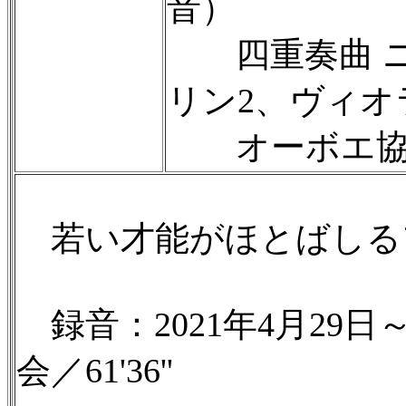
音）
四重奏曲 ニ短調
リン2、ヴィオ
オーボエ協奏曲 
若い才能がほとばしる
録音：2021年4月29
会／61'36''