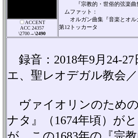
『宗教的・世俗的弦楽曲集』
ムファット：
オルガン曲集『音楽とオルガン
ACCENT
第12トッカータ
ACC 24357
\2700
→\2490
録音：2018年9月24-
エ、聖レオデガル教会／76'
ヴァイオリンのための
ナタ』（1674年頃）
が、この1683年の『宗