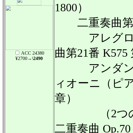
1800）
二重奏曲第6
アレグロ・
曲第21番 K575
ACC 24380
¥2700
→\2490
アンダンテ
ィオーニ（ピアノ
章）
（2つのヴ
二重奏曲 Op.70 / 