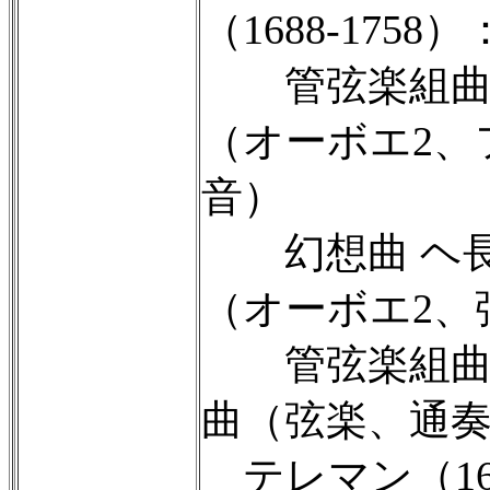
（1688-1758）
管弦楽組曲 ニ短
（オーボエ2、
音）
幻想曲 ヘ長調 
（オーボエ2、
管弦楽組曲 ト長
曲（弦楽、通
テレマン（168