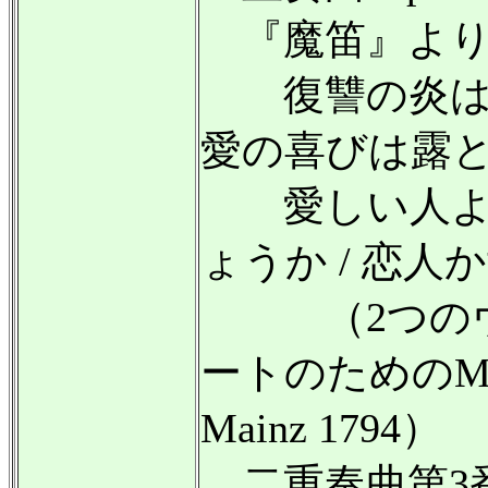
『魔笛』よ
復讐の炎は地
愛の喜びは露と
愛しい人よ、
ょうか / 恋人
（2つのヴァ
ートのためのMoza
Mainz 1794）
二重奏曲第3