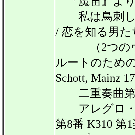
『魔笛』よ
私は鳥刺し 
/ 恋を知る男た
（2つのヴァ
ルートのためのMo
Schott, Mainz 
二重奏曲第5
アレグロ・ア
第8番 K310 第