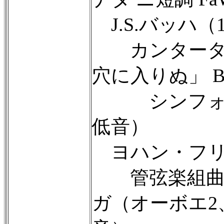
J.S.バッハ（16
カンタータ第
穴に入りぬ」 B
シンフォニ
低音）
ヨハン・フリ
管弦楽組曲 ニ短
ガ（オーボエ2