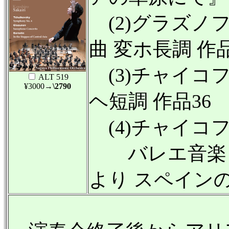
(2)グラズノ
曲 変ホ長調 作品
(3)チャイコ
ALT 519
¥3000
→\2790
ヘ短調 作品36
(4)チャイコ
バレエ音楽『白
より スペイン