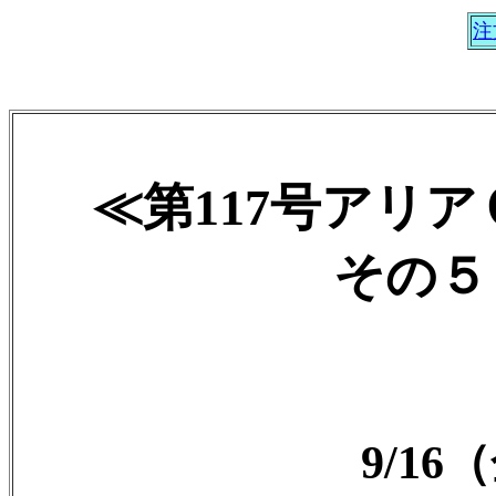
注
≪第117号アリ
その５ 
9/1