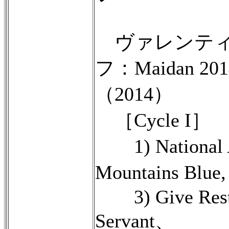
ヴァレンティ
フ：Maidan 2014 
（2014）
［Cycle I］
1) National A
Mountains Blue
3) Give Rest, 
Servant、