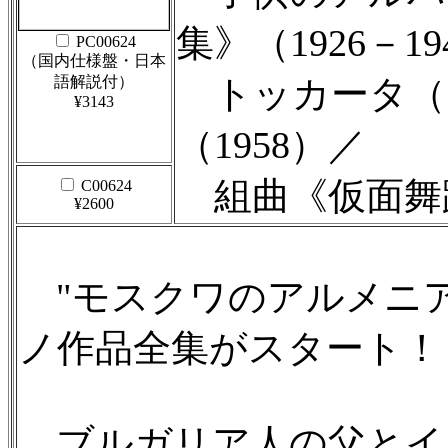
集》（1926－19
PC00624
（国内仕様盤・日本
語解説付）
トッカータ（1
¥3143
（1958）／
組曲《仮面舞踏会
C00624
¥2600
"モスクワのアルメニア
ノ作品全集がスタート！
ブルガリア人の父とイ