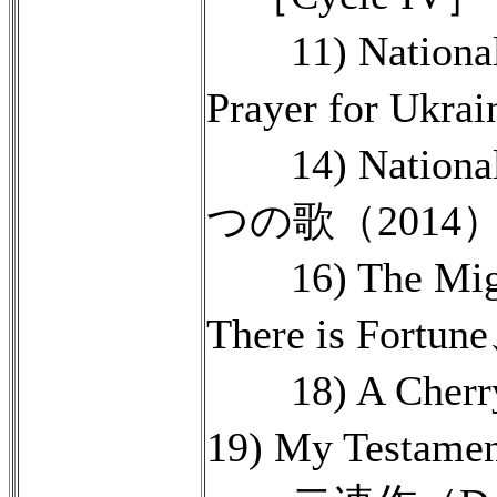
11) National
Prayer for Ukra
14) National
つの歌（2014
16) The Might
There is Fortun
18) A Cherry 
19) My Testame