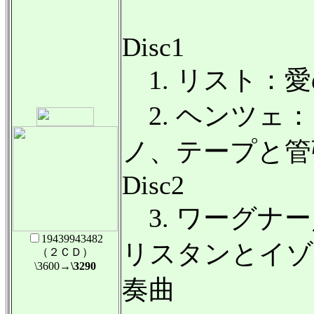
Disc1
1. リスト：愛
2. ヘンツェ
ノ、テープと管
Disc2
3. ワーグナ
19439943482
リスタンとイゾ
（２ＣＤ）
\3600
→\3290
奏曲