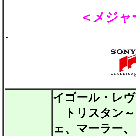
＜メジャ
.
イゴール・レヴ
トリスタン～
ェ、マーラー、