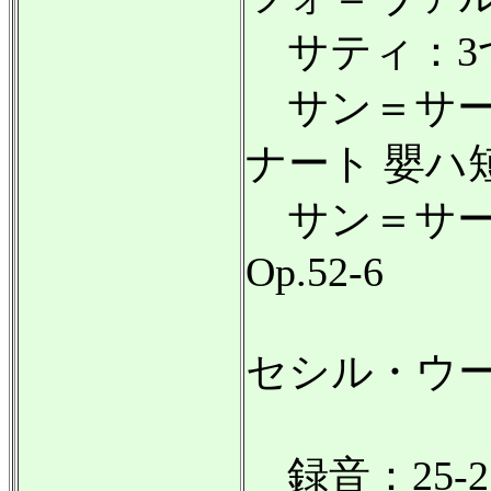
サティ：3
サン＝サー
ナート 嬰ハ短調
サン＝サー
Op.52-6
セシル・ウ
録音：25-27.VI