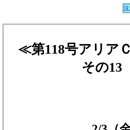
注
≪第118号アリア
その13 
2/3