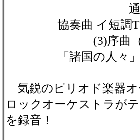
通奏低
協奏曲 イ短調TW
(3)序曲（
「諸国の人々」T
気鋭のピリオド楽器オ
ロックオーケストラがテ
を録音！