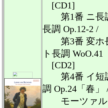
[CD1]
第1番 ニ長調 Op
長調 Op.12-2 /
第3番 変ホ長調 
ト長調 WoO.41
[CD2]
第4番 イ短調 O
調 Op.24「春」 
モーツァルト