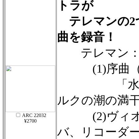
トラが
テレマンの2
曲を録音！
テレマン
(1)序曲（
「水の音
ルクの潮の満干」
(2)ヴィオ
ARC 22032
¥2700
バ、リコーダ