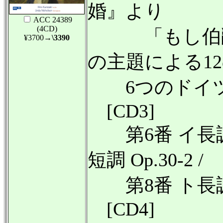
婚』より
ACC 24389
(4CD)
「もし伯爵
¥3700
→\3390
の主題による12の
6つのドイツ舞曲
[CD3]
第6番 イ長調 Op
短調 Op.30-2 /
第8番 ト長調 O
[CD4]