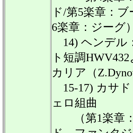
ド/第5楽章：ブーレ
6楽章：ジーグ
14) ヘンデル
ト短調HWV43
カリア（Z.Dyn
15-17) カ
ェロ組曲
（第1楽章：
ド―ファンタジ