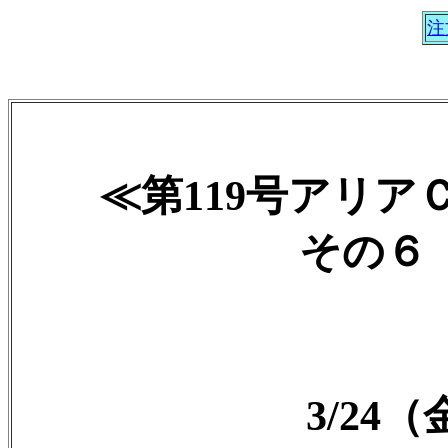
注
≪第119号アリ
その６ 2
3/24