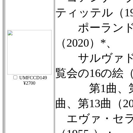
ティッテル（194
ポーランド
（2020）*、
サルヴァド
覧会の16の絵（
UMFCCD149
¥2700
第1曲、第3
曲、第13曲（20
エヴァ・セラ