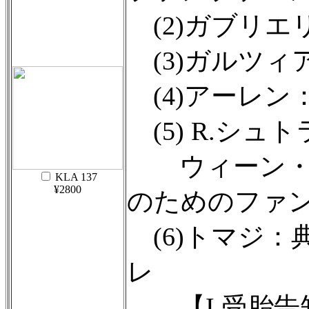
(2)ガブリエ
(3)ガルツィ
(4)アーレン
(5) R.シュ
ウィーン・
KLA 137
¥2800
のためのファンフ
(6)トマジ：
レ
【I.受胎告知 / 