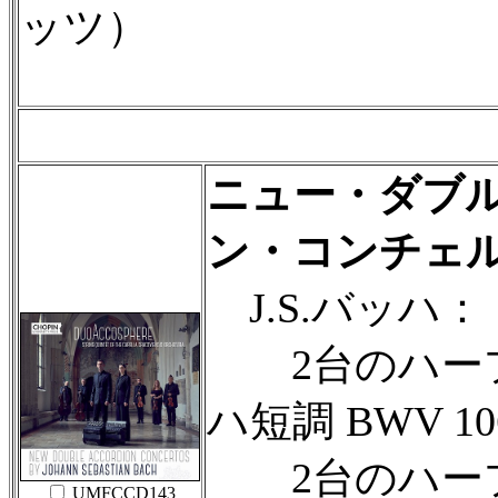
ッツ）
ニュー・ダブ
ン・コンチェ
J.S.バッハ：
2台のハープ
ハ短調 BWV 10
2台のハープ
UMFCCD143