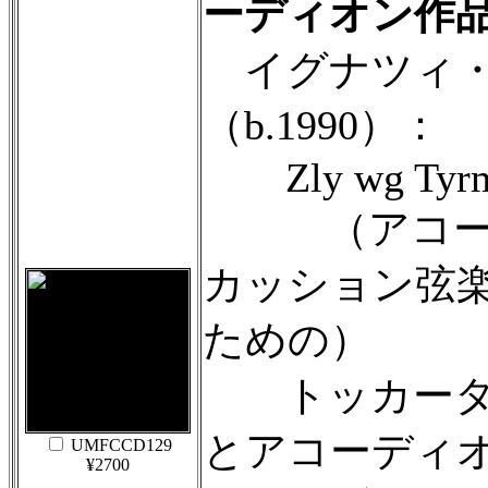
ーディオン作
イグナツィ・
（b.1990）：
Zly wg Tyrm
（アコーデ
カッション弦
ための）
トッカータ
とアコーディ
UMFCCD129
¥2700