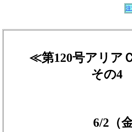
注
≪第120号アリ
その4 2
6/2