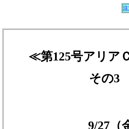
注
≪第125号アリ
その3 2
9/27