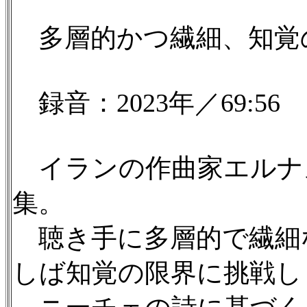
多層的かつ繊細、知覚
録音：2023年／69:56
イランの作曲家エルナ
集。
聴き手に多層的で繊細
しば知覚の限界に挑戦し