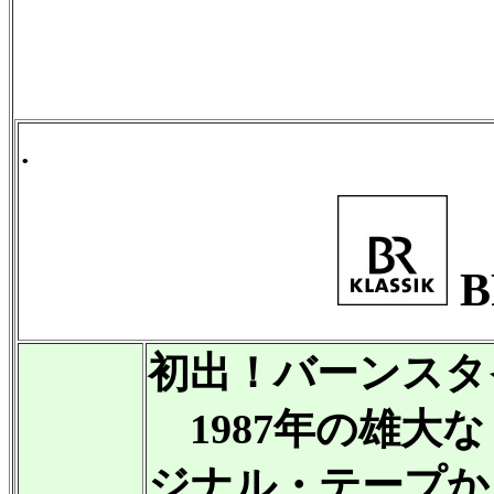
.
B
初出！バーンスタ
1987年の雄大
ジナル・テープか