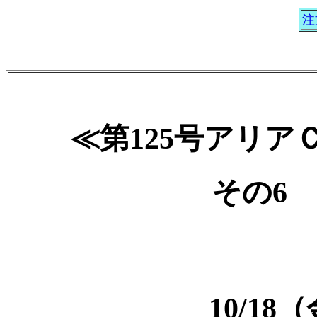
注
≪第125号アリ
その6 2
10/1