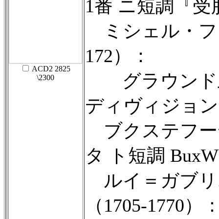
1番 ニ短調『受
ミシェル・ファ
172）：
ACD2 2825
グラウンド上
\2300
ディヴィジョン
ブクステフー
タ ト短調 BuxW
ルイ＝ガブリ
（1705-1770）