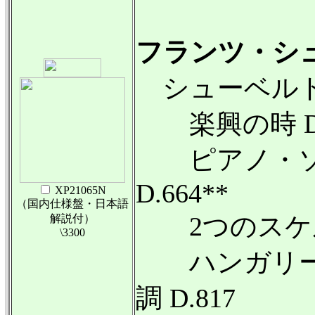
フランツ・シュー
シューベル
楽興の時 D.
ピアノ・ソナ
D.664**
XP21065N
（国内仕様盤・日本語
2つのスケルツ
解説付）
\3300
ハンガリー風
調 D.817