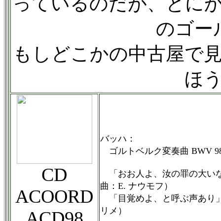
っているのだが、とに
のゴー
もしどこかの中古屋で
ほ
バッハ：
ゴルトベルク変奏曲 BWV 98
CD
「おお人よ、汝の罪の大いなるを
曲：E. ナウモフ）
ACOORD
「目覚めよ、と呼ぶ声あり」 BW
リメ）
ACD98