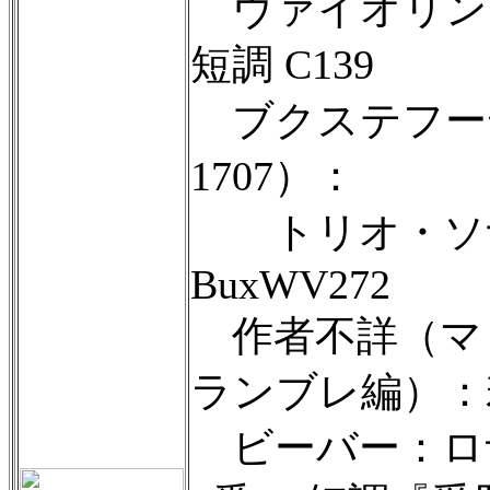
ヴァイオリン・
短調 C139
ブクステフーデ（
1707）：
トリオ・ソナ
BuxWV272
作者不詳（マ
ランブレ編）：
ビーバー：ロ