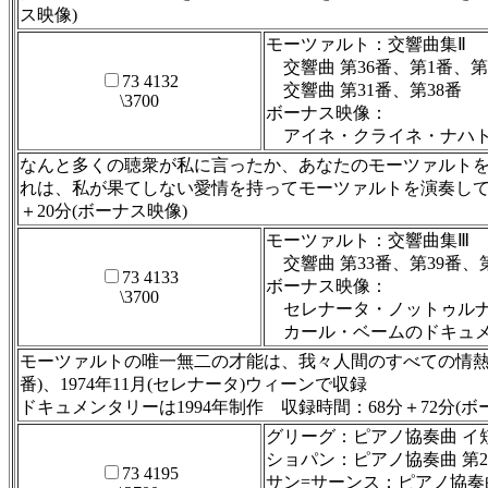
ス映像)
モーツァルト：交響曲集Ⅱ
交響曲 第36番、第1番、第
73 4132
交響曲 第31番、第38番
\3700
ボーナス映像：
アイネ・クライネ・ナハトムジ
なんと多くの聴衆が私に言ったか、あなたのモーツァルト
れは、私が果てしない愛情を持ってモーツァルトを演奏しているか
＋20分(ボーナス映像)
モーツァルト：交響曲集Ⅲ
交響曲 第33番、第39番、第
73 4133
ボーナス映像：
\3700
セレナータ・ノットゥル
カール・ベームのドキュメ
モーツァルトの唯一無二の才能は、我々人間のすべての情熱を音楽
番)、1974年11月(セレナータ)ウィーンで収録
ドキュメンタリーは1994年制作 収録時間：68分＋72分(ボ
グリーグ：ピアノ協奏曲 イ短
ショパン：ピアノ協奏曲 第2番
73 4195
サン=サーンス：ピアノ協奏曲 