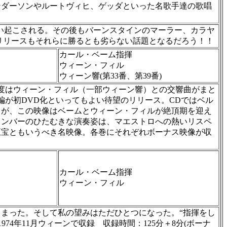
ンダーソンやルートヴィヒ、ゲッダといった名歌手達の歌唱
が思い起こされる。その後もバーンスタインのマーラー、カラヤ
リリースもそれらに勝るとも劣らない話題となるだろう！！
カール・ベーム指揮
ウィーン・フィル
ウィーン響(第33番、第39番)
今度はウィーン・フィル（一部ウィーン響）との交響曲がまと
編が初DVD化といってもよい待望のリリース。CDではベル
るが、この映像はベームとウィーン・フィルが絶頂期を迎え
メンバーのひたむきな演奏姿は、マエストロへの熱いリスペ
至宝ともいうべき名映像。各巻にそれぞれボーナス映像が収
カール・ベーム指揮
ウィーン・フィル
まった。そして私の望みはただひとつになった。“指揮をし
974年11月ウィーンで収録 収録時間：125分＋8分(ボーナ