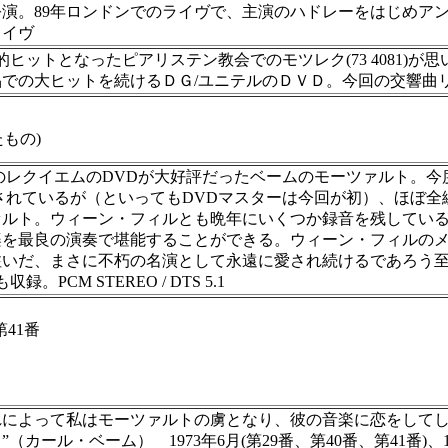
演。89年ロンドンでのライヴで、主演のハドレーをはじめア
ライヴ
ヒットとなったピアリステン教会でのモツレク(73 4081)
での大ヒットを続けるＤＧ/ユニテルのＤＶＤ。今回の交響曲
たもの)
のレクイエムのDVDが大好評だったベームのモーツァルト。
スされているが（といってもDVDマスターは今回が初）、ほぼ全
ァルト。ウィーン・フィルとも晩年にいくつか録音を残してい
楽を最良の演奏で堪能することができる。ウィーン・フィルの
注いだ、まさに不朽の名演として永遠に愛され続けるであろう
M STEREO / DTS 5.1
41番
によって私はモーツァルトの虜となり、彼の音楽に恋をしてし
ル・ベーム） 1973年6月(第29番、第40番、第41番)、1