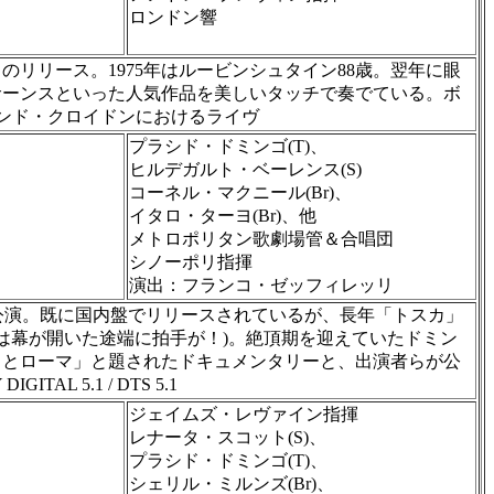
ロンドン響
リリース。1975年はルービンシュタイン88歳。翌年に眼
サーンスといった人気作品を美しいタッチで奏でている。ボ
イングランド・クロイドンにおけるライヴ
プラシド・ドミンゴ(T)、
ヒルデガルト・ベーレンス(S)
コーネル・マクニール(Br)、
イタロ・ターヨ(Br)、他
メトロポリタン歌劇場管＆合唱団
シノーポリ指揮
演出：フランコ・ゼッフィレッリ
き公演。既に国内盤でリリースされているが、長年「トスカ」
は幕が開いた途端に拍手が！)。絶頂期を迎えていたドミン
リとローマ」と題されたドキュメンタリーと、出演者らが公
 5.1 / DTS 5.1
ジェイムズ・レヴァイン指揮
レナータ・スコット(S)、
プラシド・ドミンゴ(T)、
シェリル・ミルンズ(Br)、