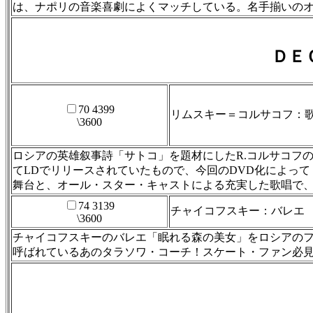
は、ナポリの音楽喜劇によくマッチしている。名手揃いのオーケストラ
ＤＥ
70 4399
リムスキー＝コルサコフ：歌
\3600
ロシアの英雄叙事詩「サトコ」を題材にしたR.コルサコフ
てLDでリリースされていたもので、今回のDVD化によっ
舞台と、オール・スター・キャストによる充実した歌唱で、ロシア・
74 3139
チャイコフスキー：バレエ 
\3600
チャイコフスキーのバレエ「眠れる森の美女」をロシアの
呼ばれているあのタラソワ・コーチ！スケート・ファン必見の映像！収録