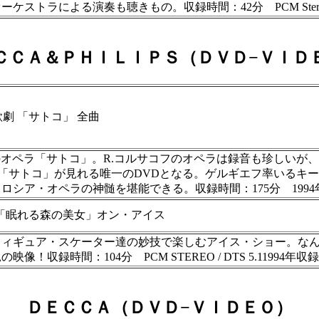
による演奏も聴きもの。収録時間：42分 PCM Stereo / 
ＣＣＡ＆ＰＨＩＬＩＰＳ（ＤＶＤ−ＶＩＤ
劇 「サトコ」 全曲
のオペラ「サトコ」。R.コルサコフのオペラは録音も珍しいが
て「サトコ」が見れる唯一のDVDとなる。ゲルギエフ率いるキ
オペラの神髄を堪能できる。収録時間：175分 1994年収録（マリ
「眠れる森の美女」オン・アイス
フィギュア・スケーター達の妙技で楽しむアイス・ショー。な
時間：104分 PCM STEREO / DTS 5.11994年収録
ＤＥＣＣＡ（ＤＶＤ−ＶＩＤＥＯ）