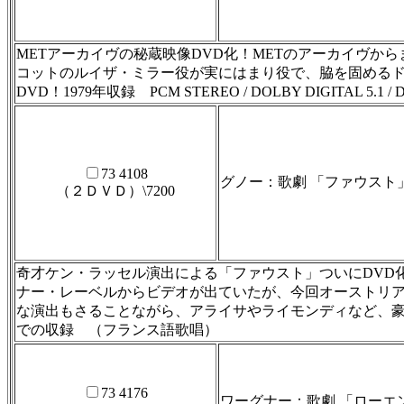
METアーカイヴの秘蔵映像DVD化！METのアーカイヴか
コットのルイザ・ミラー役が実にはまり役で、脇を固める
DVD！1979年収録 PCM STEREO / DOLBY DIGITAL 5.1 / DT
73 4108
グノー：歌劇 「ファウスト
（２ＤＶＤ）\7200
奇才ケン・ラッセル演出による「ファウスト」ついにDVD
ナー・レーベルからビデオが出ていたが、今回オーストリア
な演出もさることながら、アライサやライモンディなど、豪華なキャスト達の
での収録 （フランス語歌唱）
73 4176
ワーグナー：歌劇 「ローエ