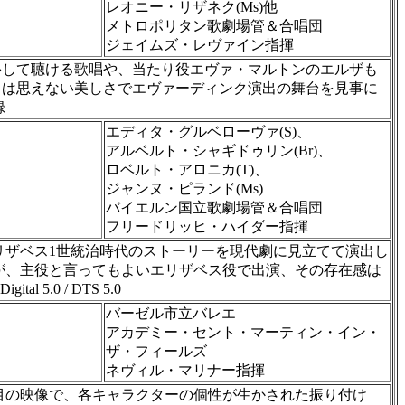
レオニー・リザネク(Ms)他
メトロポリタン歌劇場管＆合唱団
ジェイムズ・レヴァイン指揮
心して聴ける歌唱や、当たり役エヴァ・マルトンのエルザも
とは思えない美しさでエヴァーディンク演出の舞台を見事に
録
エディタ・グルベローヴァ(S)、
アルベルト・シャギドゥリン(Br)、
ロベルト・アロニカ(T)、
ジャンヌ・ピランド(Ms)
バイエルン国立歌劇場管＆合唱団
フリードリッヒ・ハイダー指揮
エリザベス1世統治時代のストーリーを現代劇に見立てて演出し
ァが、主役と言ってもよいエリザベス役で出演、その存在感は
 5.0 / DTS 5.0
バーゼル市立バレエ
アカデミー・セント・マーティン・イン・
ザ・フィールズ
ネヴィル・マリナー指揮
目の映像で、各キャラクターの個性が生かされた振り付け