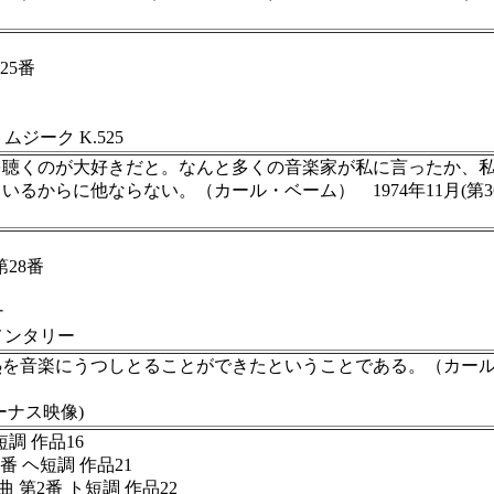
25番
ーク K.525
を聴くのが大好きだと。なんと多くの音楽家が私に言ったか、
らに他ならない。（カール・ベーム） 1974年11月(第36番、
28番
ナ
ンタリー
にうつしとることができたということである。（カール・ベーム） 
ーナス映像)
調 作品16
 ヘ短調 作品21
第2番 ト短調 作品22