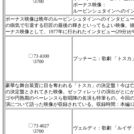
\3700
ボーナス映像：
ルービンシュタインへのイ
ボーナス映像は晩年のルービンシュタインへのインタビュー！
の病気で引退する巨匠の最後の輝きといってもよい映像。
ーナス映像として、1977年に行われたインタビュー(29分)が収録
73 4100
プッチーニ：歌劇 「トスカ
\3700
豪華な舞台装置に目を奪われる「トスカ」の決定盤！今は亡
の決定盤とされてきた映像。ゼッフィレッリの演出がとにか
ゴや円熟期のベーレンスら歌唱陣の名演も特筆もの。今回
演について語った映像が収録されている。収録時間：本編123分、ボーナス映
73 4027
ヴェルディ：歌劇 「ルイザ
\3700