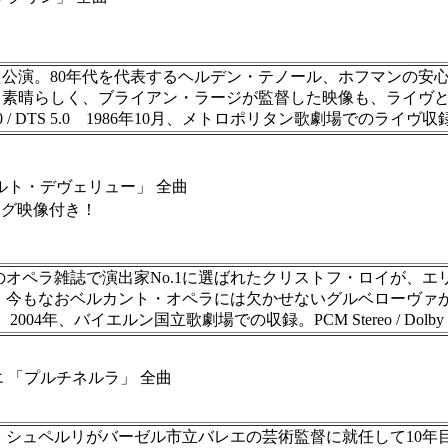
公演。80年代を代表するヘルデン・テノール、ホフマンの安
も素晴らしく、ブライアン・ラージが監督した映像も、ライヴ
al 5.0 / DTS 5.0 1986年10月、メトロポリタン歌劇場でのライヴ収
ルト・デヴェリュー」 全曲
像付き！
ツのオペラ雑誌で演出家No.1に選ばれたクリストフ・ロイが、
登場。今もなおベルカント・オペラには欠かせないグルベローヴ
エルン国立歌劇場での収録。PCM Stereo / Dolby Digital
 「プルチネルラ」 全曲
。シュペルリがバーゼル市立バレエの芸術監督に就任して10年