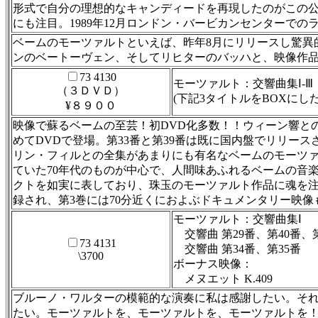
形式で自分の理想的なキャンディードを再現したのがこの公
にも注目。1989年12月ロンドン・バービカンセンターでの
ベームのモーツァルトといえば、昨年8月にリリースし驚異的
ンのベートーヴェン、そしてリヒターのバッハと、映像作品
73 4130
モーツァルト：交響曲集Ⅰ-Ⅲ
（３ＤＶＤ）
(下記3タイトルをBOXにし
¥８９００
映像で蘇るベームの至芸！初DVD化多数！！ウィーン響と
めてDVDで登場。第33番と第39番は既に国内盤でリリー
リン・フィルとの全集があまりにも有名なベームのモーツ
ていた70年代のものが中心で、人間味あふれるベームの音
クトを如実に表しており、珠玉のモーツァルト作品に魂を
録され、第3巻には70分近くにおよぶドキュメンタリー映像も収録。PC
モーツァルト：交響曲集Ⅰ
交響曲 第29番、第40番、第
73 4131
交響曲 第34番、第35番
\3700
ボーナス映像：
メヌエット K.409
ブルーノ・ワルターの模範的な演奏に私は感謝したい。それ
たい。モーツァルトを、モーツァルトを、モーツァルトを！”（カー