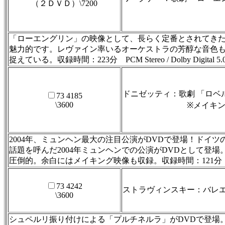
（２ＤＶＤ）\7200
「ローエングリン」の映像として、長らく定番とされてきた
魅力的です。レヴァイン率いるオーケストラの芳醇な音色
捉えている。収録時間：223分 PCM Stereo / Dolby Digit
ドニゼッティ：歌劇 「ロベ
73 4185
\3600
※メイキング映
2004年、ミュンヘン最大の注目公演がDVDで登場！ドイ
話題を呼んだ2004年ミュンヘンでの公演がDVDとして
圧倒的。余白にはメイキング映像も収録。収録時間：121分 2004年、バイ
73 4242
ストラヴィンスキー：バレエ
\3600
シュペルリ振り付けによる「プルチネルラ」がDVDで登場