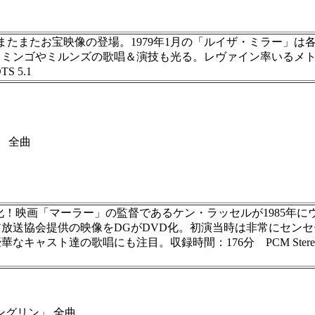
らまたまたお宝映像の登場。1979年1月の「ルイザ・ミラー」
ドミンゴやミルンズの歌唱＆演技も光る。レヴァイン率いるメ
S 5.1
」 全曲
化！映画「マーラー」の監督であるケン・ラッセルが1985年
放送協会提供の映像をDGがDVD化。初演当時は非常にセン
歌唱にも注目。収録時間：176分 PCM Stereo / Dolby D
ングリン」 全曲