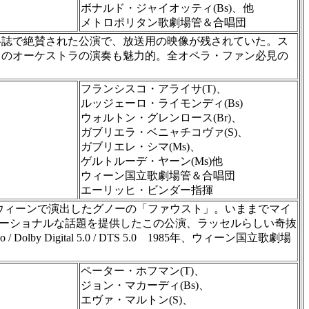
ボナルド・ジャイオッティ(Bs)、他
メトロポリタン歌劇場管＆合唱団
は各誌で絶賛された公演で、放送用の映像が残されていた。ス
トのオーケストラの演奏も魅力的。全オペラ・ファン必見の
フランシスコ・アライサ(T)、
ルッジェーロ・ライモンディ(Bs)
ウォルトン・グレンロース(Br)、
ガブリエラ・ベニャチコヴァ(S)、
ガブリエレ・シマ(Ms)、
ゲルトルーデ・ヤーン(Ms)他
ウィーン国立歌劇場管＆合唱団
エーリッヒ・ビンダー指揮
にウィーンで演出したグノーの「ファウスト」。いままでマイ
セーショナルな話題を提供したこの公演、ラッセルらしい奇抜
igital 5.0 / DTS 5.0 1985年、ウィーン国立歌劇場
ペーター・ホフマン(T)、
ジョン・マカーディ(Bs)、
エヴァ・マルトン(S)、