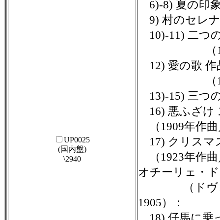
6)-8) 夏の印
9) 村のセレナ
10)-11) 二
（1891年
12) 愛の歌 
（1893年
13)-15) 三
16) 悪ふざけ
（1909年作曲
UP0025
17) クリス
(国内盤)
（1923年作曲
\2940
オチーリェ・ド
（ドヴォルザ
1905）：
18) 仔馬に