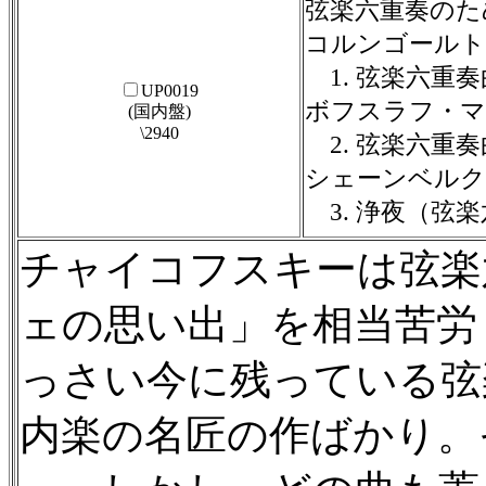
弦楽六重奏のた
コルンゴールト
1. 弦楽六重奏曲
UP0019
ボフスラフ・マル
(国内盤)
\2940
2. 弦楽六重奏
シェーンベルク
3. 浄夜（弦
チャイコフスキーは弦楽
ェの思い出」を相当苦労
っさい今に残っている弦
内楽の名匠の作ばかり。