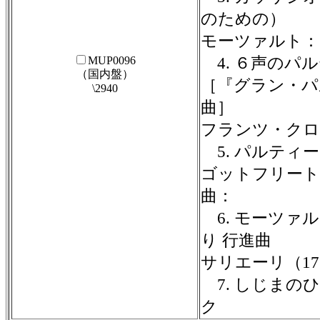
のための）
モーツァルト：
MUP0096
4. ６声のパル
（国内盤）
［『グラン・パル
\2940
曲］
フランツ・クロン
5. パルティー
ゴットフリート・
曲：
6. モーツァ
り 行進曲
サリエーリ（175
7. しじまの
ク