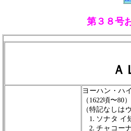
第３８号
Ａ
ヨーハン・ハ
（1622頃〜80
（特記なしは
1. ソナタ イ
2. チャコー