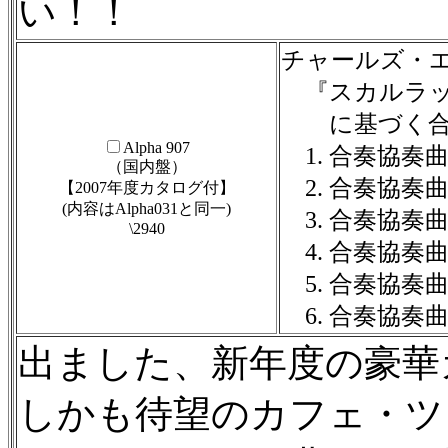
い！！
チャールズ・エ
『スカルラッ
に基づく合奏
Alpha 907
1. 合奏協奏曲
（国内盤）
2. 合奏協奏曲
【2007年度カタログ付】
(内容はAlpha031と同一)
3. 合奏協奏曲
\2940
4. 合奏協奏曲
5. 合奏協奏曲
6. 合奏協奏曲
出ました、新年度の豪華
しかも待望のカフェ・ツ