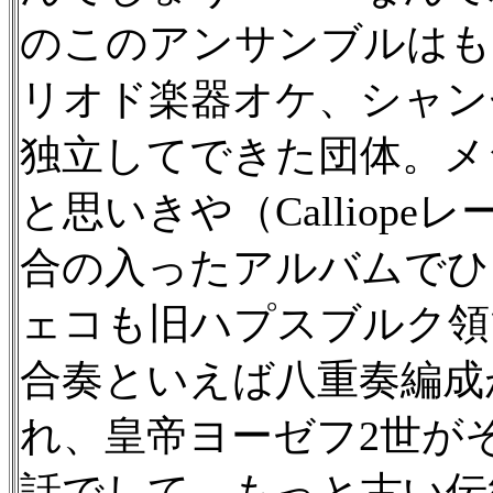
のこのアンサンブルはも
リオド楽器オケ、シャン
独立してできた団体。メ
と思いきや（Calliop
合の入ったアルバムでひ
ェコも旧ハプスブルク領
合奏といえば八重奏編成
れ、皇帝ヨーゼフ2世が
話でして、もっと古い伝