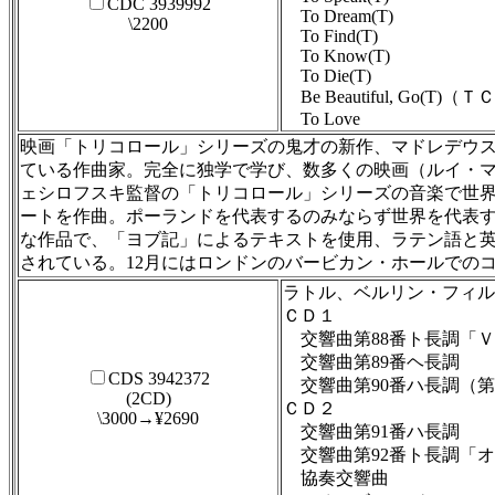
CDC 3939992
To Dream(T)
\2200
To Find(T)
To Know(T)
To Die(T)
Be Beautiful, Go(T)（Ｔ
To Love
映画「トリコロール」シリーズの鬼才の新作、マドレデウ
ている作曲家。完全に独学で学び、数多くの映画（ルイ・
ェシロフスキ監督の「トリコロール」シリーズの音楽で世界的に
ートを作曲。ポーランドを代表するのみならず世界を代表
な作品で、「ヨブ記」によるテキストを使用、ラテン語と英
されている。12月にはロンドンのバービカン・ホールでの
ラトル、ベルリン・フィル
ＣＤ１
交響曲第88番ト長調「Ｖ
交響曲第89番ヘ長調
CDS 3942372
交響曲第90番ハ長調（第
(2CD)
ＣＤ２
\3000→¥2690
交響曲第91番ハ長調
交響曲第92番ト長調「オ
協奏交響曲