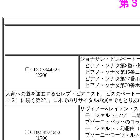
第３
ジョナサン・ビス/ベート
ピアノ・ソナタ第8番ハ短調
CDC 3944222
ピアノ・ソナタ第15番ニ長
\2200
ピアノ・ソナタ第27番ホ短
ピアノ・ソナタ第30番ホ長調
大家への道を邁進するセレブ・ピアニスト、ビスのベートー
１２）に続く第2作。日本でのリサイタルの演目でもとりあ
リヴィノー&レイトン・ス
モーツァルト-ブゾーニ
ブゾーニ：バッハのコラ
モーツァルト：幻想曲（
CDM 3974692
ブゾーニ〜モーツァルト
\1700