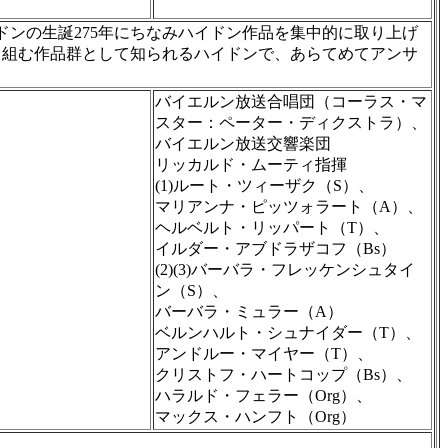
ドンの生誕275年にちなみハイドン作品を集中的に取り上げ
り組む作品群として知られるハイドンで、あらてめてアンサ
バイエルン放送合唱団（コーラス・マ
スター：ペーター・ディクストラ）、
バイエルン放送交響楽団
リッカルド・ムーティ指揮
(1)ルート・ツィーザク（S）、
マリアンナ・ピッツォラート（A）、
ヘルベルト・リッパート（T）、
イルダー・アブドラザコフ（Bs）
(2)(3)バーバラ・フレッケンシュタイ
ン（S）、
バーバラ・ミュラー（A）
ベルンハルト・シュナイダー（T）、
アンドルー・マイヤー（T）、
クリストフ・ハートコップ（Bs）、
ハラルド・フェラー（Org）、
マックス・ハンフト（Org）