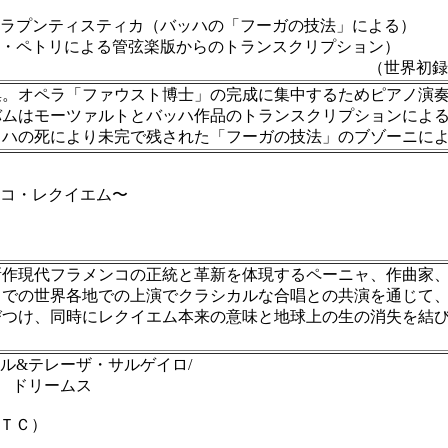
プンティスティカ（バッハの「フーガの技法」による）
ペトリによる管弦楽版からのトランスクリプション）
界初録音
集。オペラ「ファウスト博士」の完成に集中するためピアノ演
バムはモーツァルトとバッハ作品のトランスクリプションによ
ッハの死により未完で残された「フーガの技法」のブゾーニに
コ・レクイエム〜
新作現代フラメンコの正統と革新を体現するペーニャ、作曲家
」での世界各地での上演でクラシカルな合唱との共演を通じて
つけ、同時にレクイエム本来の意味と地球上の生の消失を結び
ル&テレーザ・サルゲイロ/
 ドリームス
ms（ＴＣ）