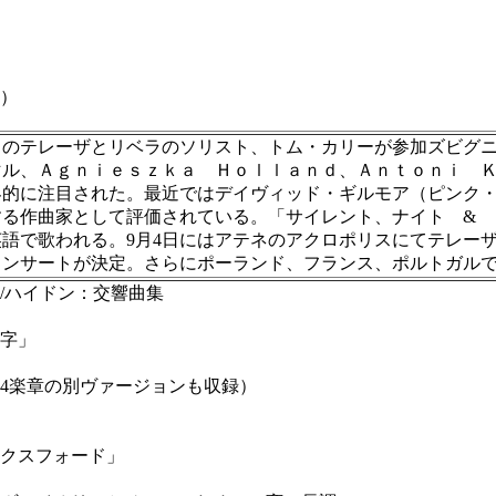
Ｃ）
スのテレーザとリベラのソリスト、トム・カリーが参加ズビグ
マル、Ａｇｎｉｅｓｚｋａ Ｈｏｌｌａｎｄ、Ａｎｔｏｎｉ 
注目された。最近ではデイヴィッド・ギルモア（ピンク・フロイド
する作曲家として評価されている。「サイレント、ナイト & 
語で歌われる。9月4日にはアテネのアクロポリスにてテレー
コンサートが決定。さらにポーランド、フランス、ポルトガル
/ハイドン：交響曲集
字」
4楽章の別ヴァージョンも収録）
クスフォード」