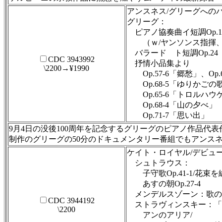
アンスネス/グリーグへの
グリーグ：
ピアノ協奏曲イ短調Op.1
（ｗ/ヤンソンス指揮、
バラード ト短調Op.24
CDC 3943992
抒情小品集より
\2200→¥1990
Op.57-6「郷愁」、Op.
Op.68-5「ゆりかごの
Op.65-6「トロルハ
Op.68-4「山の夕べ」
Op.71-7「思い出」
9月4日の没後100周年を記念するグリーグのピアノ作品
制作のグリーグの50分のドキュメンタリー番組でもアンス
ケイト・ロイヤル/デビュ
シュトラウス：
子守歌Op.41-1/花束を編
あすの朝Op.27-4
メンデルスゾーン：歌の翼に
CDC 3944192
ストラヴィンスキー：「
\2200
アンのアリア/