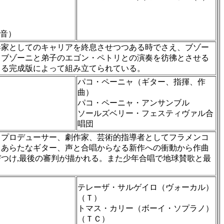
）
奏家としてのキャリアを終息させつつある時でさえ、ブゾー
るブゾーニと弟子のエゴン・ペトリとの演奏を彷彿とさせる
よる完成版によって組み立てられている。
パコ・ペーニャ（ギター、指揮、作
曲）
パコ・ペーニャ・アンサンブル
ソールズベリー・フェスティヴァル合
唱団
、プロデューサー、劇作家、芸術的指導者としてフラメンコ
、あらたなギター、声と合唱からなる新作への衝動から作曲
つけ,最後の審判が描かれる。また少年合唱で地球賛歌と最
テレーザ・サルゲイロ（ヴォーカル）
（Ｔ）
トマス・カリー（ボーイ・ソプラノ）
（ＴＣ）