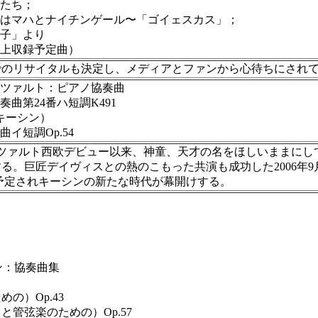
たち；
はマハとナイチンゲール〜「ゴイェスカス」；
子」より
上収録予定曲）
でのリサイタルも決定し、メディアとファンから心待ちにされ
ーツァルト：ピアノ協奏曲
曲第24番ハ短調K491
キーシン）
イ短調Op.54
ツァルト西欧デビュー以来、神童、天才の名をほしいままにし
る。巨匠デイヴィスとの熱のこもった共演も成功した2006年
が予定されキーシンの新たな時代が幕開けする。
ン：協奏曲集
の）Op.43
と管弦楽のための）Op.57