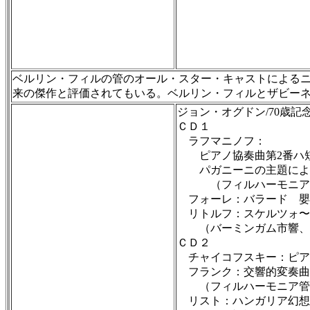
ベルリン・フィルの管のオール・スター・キャストによる
来の傑作と評価されてもいる。ベルリン・フィルとザビー
ジョン・オグドン/70歳記
ＣＤ１
ラフマニノフ：
ピアノ協奏曲第2番ハ短調
パガニーニの主題による狂
（フィルハーモニア管
フォーレ：バラード 嬰ヘ長
リトルフ：スケルツォ〜交響
（バーミンガム市響、
ＣＤ２
チャイコフスキー：ピアノ
フランク：交響的変奏曲
（フィルハーモニア管、
リスト：ハンガリア幻想曲S