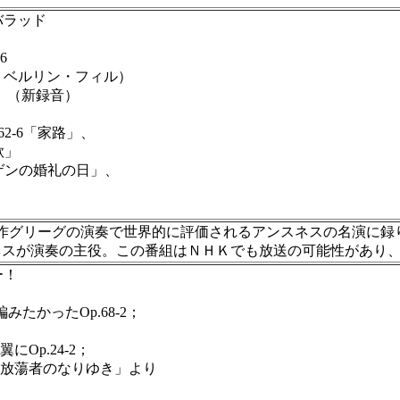
バラッド
6
ベルリン・フィル）
 （新録音）
62-6「家路」、
歌」
ウゲンの婚礼の日」、
代表作グリーグの演奏で世界的に評価されるアンスネスの名演に
ネスが演奏の主役。この番組はＮＨＫでも放送の可能性があり、
ー！
みたかったOp.68-2；
Op.24-2；
放蕩者のなりゆき」より