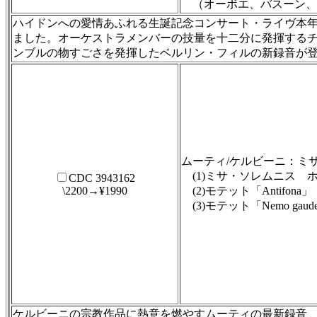
（オーボエ、バスーン、
ハイドンへの愛情あふれる生誕記念コンサート・ライヴ本年2
ました。オーケストラメンバーの技量を十二分に発揮する
ンブルの物すごさを発揮したベルリン・フィルの新録音が
ムーティ/ケルビーニ：ミ
(1)ミサ・ソレムニス 
CDC 3943162
\2200→¥1990
(2)モテット「Antifona」
(3)モテット「Nemo gau
ケルビーニの宗教作品に熱意を燃やすムーティの最新録音