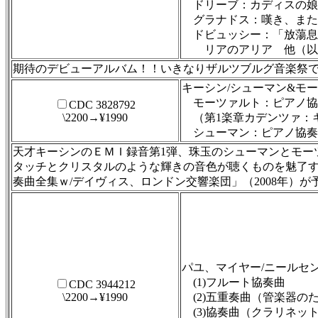
ドリーブ：カディスの娘
グラナドス：嘆き、また
ドビュッシー：「放蕩息
リアのアリア 他（以
期待のデビューアルバム！！いきなりザルツブルグ音楽祭
キーシン/シューマン&モ
モーツァルト：ピアノ協奏
CDC 3828792
\2200→¥1990
（第1楽章カデンツァ：
シューマン：ピアノ協奏曲
天才キーシンのＥＭＩ録音第1弾、珠玉のシューマンとモー
タッチとクリスタルのような輝きの音色が聴くものを魅了す
奏曲全集ｗ/デイヴィス、ロンドン交響楽団」（2008年）
パユ、マイヤー/ニールセ
(1)フルート協奏曲
CDC 3944212
\2200→¥1990
(2)五重奏曲（管楽器のため
(3)協奏曲（クラリネット