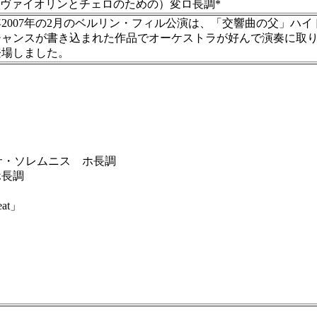
ヴァイオリンとチェロのための）変ロ長調*
007年の2月のベルリン・フィル公演は、「交響曲の父」ハイ
チャンスが書き込まれた作品でオーケストラが好んで演奏に取
登場しました。
サ・ソレムニス ホ長調
ホ長調
deat」