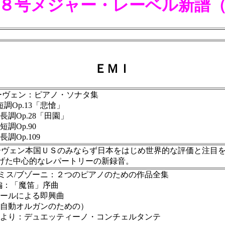
８号
メジャー・レーベル新譜
ＥＭＩ
ーヴェン：ピアノ・ソナタ集
Op.13「悲愴」
調Op.28「田園」
調Op.90
Op.109
ヴェン本国ＵＳのみならず日本をはじめ世界的な評価と注目を
げた中心的なレパートリーの新録音。
ミス/ブゾーニ：２つのピアノのための作品全集
編：「魔笛」序曲
ールによる即興曲
自動オルガンのための）
より：デュエッティーノ・コンチェルタンテ