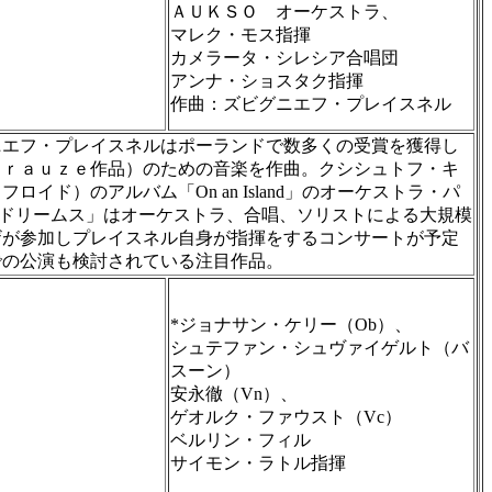
ＡＵＫＳＯ オーケストラ、
マレク・モス指揮
カメラータ・シレシア合唱団
アンナ・ショスタク指揮
作曲：ズビグニエフ・プレイスネル
ニエフ・プレイスネルはポーランドで数多くの受賞を獲得し
Ｋｒａｕｚｅ作品）のための音楽を作曲。クシシュトフ・キ
）のアルバム「On an Island」のオーケストラ・パ
ドリームス」はオーケストラ、合唱、ソリストによる大規模
ザが参加しプレイスネル自身が指揮をするコンサートが予定
での公演も検討されている注目作品。
*ジョナサン・ケリー（Ob）、
シュテファン・シュヴァイゲルト（バ
スーン）
安永徹（Vn）、
ゲオルク・ファウスト（Vc）
ベルリン・フィル
サイモン・ラトル指揮