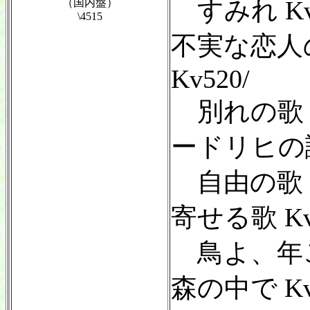
すみれ Kv
（国内盤）
\4515
不実な恋人
Kv520/
別れの歌 K
ードリヒの誕
自由の歌 K
寄せる歌 Kv
鳥よ、年ごと
森の中で K