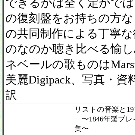
できるかは全く定かではないが
の復刻盤をお持ちの方なら
の共同制作による丁寧な
のなのか聴き比べる愉し
ネベールの歌ものはMar
美麗Digipack、写真
訳
リストの音楽と1
〜1846年製プ
集〜