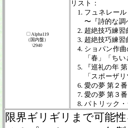
リスト：
1. フュネレー
〜『詩的な調べ
2. 超絶技巧練習
Alpha119
3. 超絶技巧練習
（国内盤）
\2940
4. ショパン作
「春」「ちいさ
5. 『巡礼の年 
「スポーザリツ
6. 愛の夢 第２
7. 愛の夢 第
8. パトリック
限界ギリギリまで可能性