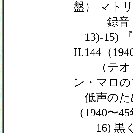
盤） マトリック
録音：1
13)-15
H.144（1
（テオド
ン・マロの
低声のため
（1940〜
16) 黒