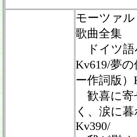
モーツァル
歌曲全集
ドイツ語
Kv619/夢
ー作詞版）Kv
歓喜に寄せて
く、涙に暮
Kv390/