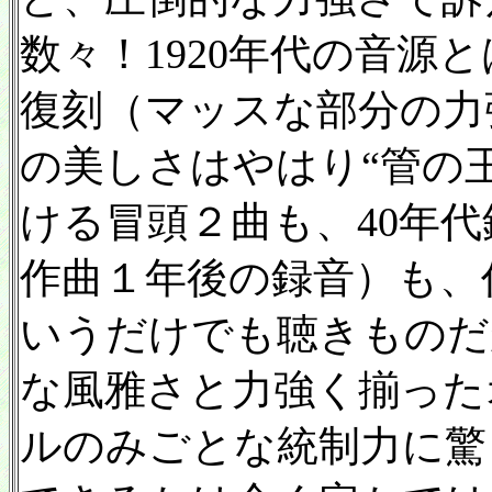
数々！1920年代の音源
復刻（マッスな部分の力
の美しさはやはり“管の
ける冒頭２曲も、40年
作曲１年後の録音）も、
いうだけでも聴きものだ
な風雅さと力強く揃った
ルのみごとな統制力に驚