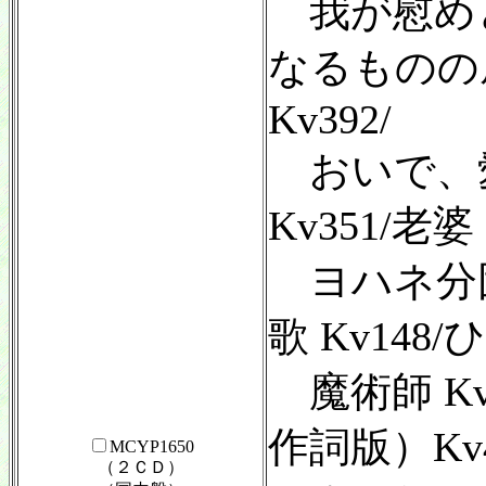
我が慰めとな
なるものの
Kv392/
おいで、
Kv351/老婆 
ヨハネ分
歌 Kv148/
魔術師 Kv
作詞版）Kv4
MCYP1650
（２ＣＤ）