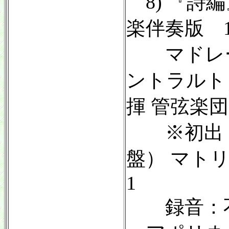
8) 『詩編
楽伴奏版 1
マドレー
ントラルト
揮 管弦楽団
※初出：Col
盤） マトリック
1
録音：不詳