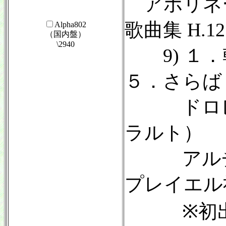
アポリネ
歌曲集 H.1
Alpha802
（国内盤）
\2940
9) １．
５．さらば
ドロレス
ラルト）
アルチュ
プレイエル
※初出：Col