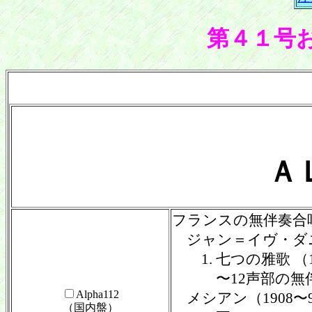
第４１号
Ａ
フランスの無伴奏合
ジャン＝イヴ・ダ
1. 七つの雅歌 （19
〜12声部の無伴
Alpha112
メシアン（1908〜
（国内盤）