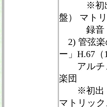
※初出：Od
盤） マトリッ
録音：1
2) 管弦
ー」H.67（
アルチュ
楽団
※初出：Od
マトリックス：