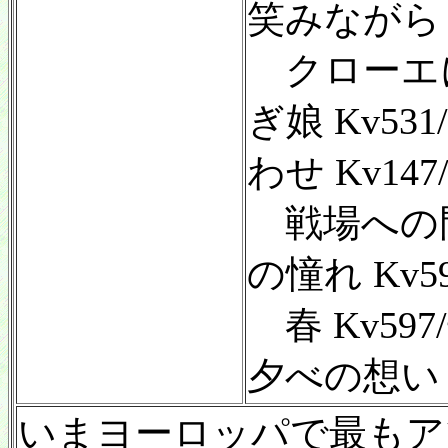
笑みながら K
クローエに 
ぎ娘 Kv5
わせ Kv147
戦場への門出
の憧れ Kv59
春 Kv597
夕べの想い K
いまヨーロッパで最もア