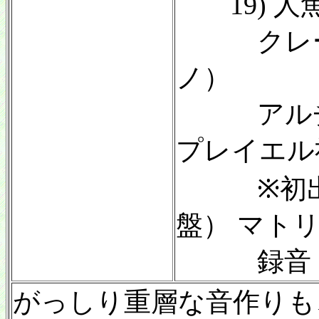
19) 人魚
クレール
ノ）
アルチュ
プレイエル
※初出：Col
盤） マトリッ
録音：19
がっしり重層な音作りも