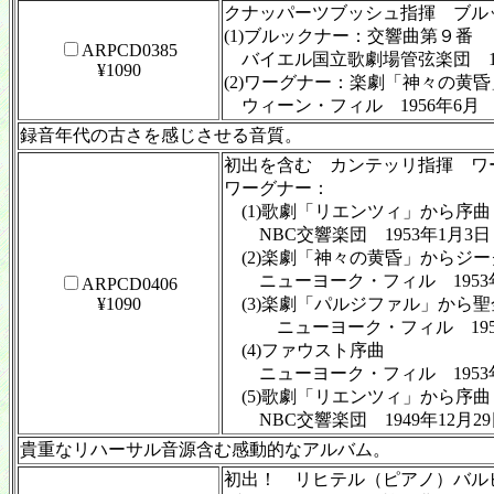
クナッパーツブッシュ指揮 ブ
(1)ブルックナー：交響曲第９番
ARPCD0385
バイエル国立歌劇場管弦楽団 19
¥1090
(2)ワーグナー：楽劇「神々の黄
ウィーン・フィル 1956年6月
録音年代の古さを感じさせる音質。
初出を含む カンテッリ指揮 ワ
ワーグナー：
(1)歌劇「リエンツィ」から序曲
NBC交響楽団 1953年1月3日
(2)楽劇「神々の黄昏」からジ
ニューヨーク・フィル 1953年
ARPCD0406
¥1090
(3)楽劇「パルジファル」から
ニューヨーク・フィル 1956
(4)ファウスト序曲
ニューヨーク・フィル 1953年
(5)歌劇「リエンツィ」から序曲
NBC交響楽団 1949年12月29
貴重なリハーサル音源含む感動的なアルバム。
初出！ リヒテル（ピアノ）バル