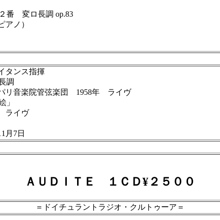
 変ロ長調 op.83
ピアノ）
イタンス指揮
ト長調
音楽院管弦楽団 1958年 ライヴ
絵」
 ライヴ
1月7日
ＡＵＤＩＴＥ １ＣＤ¥２５００
＝ドイチュラントラジオ・クルトゥーア＝