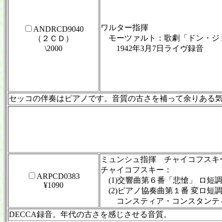
ワルター指揮
ANDRCD9040
モーツァルト：歌劇「ドン・ジ
（２ＣＤ）
\2000
1942年3月7日ライヴ録音
セッコの伴奏はピアノです。音質の古さを補って余りある
ミュンシュ指揮 チャイコフスキ
チャイコフスキー：
ARPCD0383
(1)交響曲第６番「悲愴」 ロ短調 op
¥1090
(2)ピアノ協奏曲第１番 変ロ短調 
コンスティア・コンスタンティノフ
DECCA録音。年代の古さを感じさせる音質。