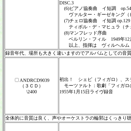
DISC.3
(6)ピアノ協奏曲 イ短調 op.5
ヴァルター・ギーゼキング（ピアノ
(7)チェロ協奏曲 イ短調 op.129
ティボル・デ・マヒュラ（チェロ）
(8)マンフレッド序曲
ベルリン・フィル 1949年12月
以上、指揮は ヴィルヘルム・
録音年代、場所も大きく違いますのでアルバムとしての音
初出！ シェピ（フィガロ）、ス
ANDRCD9039
モーツァルト：歌劇「フィガロ
（３ＣＤ）
\2400
1955年1月15日ライヴ録音
全体的に音質は良く、声やオーケストラの輪郭はくっきり