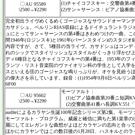
(1)チャイコフスキー：交響曲第4番
AU 95589
\2500→¥2290
(2)サン＝サーンス：ピアノ協奏曲第
完全初出ライヴめくるめくゴージャスなサウンドオーマンディ
カサドシュ。ベルリンRIAS収録によるドイチュラントラジ
ュにとってサン＝サーンスの第4番はきわめつけの一曲。このこ
間1946年(ロジンスキ)と1961年(バーンスタイン)の
内容ですが、さて、5種目の当ライヴ。カサドシュはコンデ
れのシックでスタイリッシュなスタイルがくっきり浮かび上
ディ6種目となるチャイコフスキーの第4番は、1953年のフ
ランツ・リスト音楽院のヴァイオリン科の学生として入学を
スといえる弦のゴージャスな鳴りっぷりが、オケを見紛うほ
の偉大さを示しています。録音：(1)1954年9月6日ベルリン
68'00
モーツァルト：
AU 95602
(1)ピアノ協奏曲第20番ニ短調KV.
\2500→¥2290
(2)交響曲第41番ハ長調KV.55
auditeによるカラヤン生誕100年記念シリーズ第2集。モ
モーツァルト・プログラム。威厳と確信に満ちた第1楽章の
麗にしてエレガントな曲想がよほどカラヤンの志向と合って
ほかにカラヤンではこの数日後の1月28日、ハスキルとの