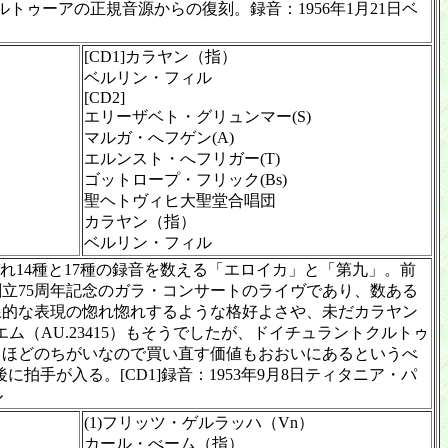
ゥーアの正規音源からの復刻。録音：1956年1月21日ベ
[CD1]カラヤン（指）
ベルリン・フィル
[CD2]
エリーザベト・グリュンマー(S)
マルガ・へフゲン(A)
エルンスト・へフリガー(T)
ゴットロープ・フリック(Bs)
聖ヘトヴィヒ大聖堂合唱団
カラヤン（指）
ベルリン・フィル
ぞれ14種と17種の録音を数える「エロイカ」と「第九」。前
立75周年記念のガラ・コンサートのライヴであり、数ある
線的な表現の惚れ惚れするような格好よさや、未だカラヤン
（AU.23415）もそうでしたが、ドイチュラントクルトゥ
るほどのちがいなので買い直す価値もおおいにあるというべ
手が入る。[CD1]録音：1953年9月8日ティタニア・パ
ル
(1)フリッツ・ゲルラッハ（Vn）
カール・べーム（指）