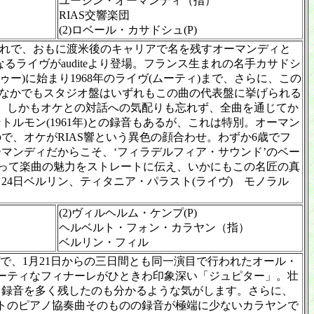
ユージン・オーマンディ（指）
RIAS交響楽団
(2)ロベール・カサドシュ(P)
生まれで、おもに渡米後のキャリアで名を残すオーマンディと
ライヴがauditeより登場。フランス生まれの名手カサドシ
ー)に始まり1968年のライヴ(ムーティ)まで、さらに、この
ます。なかでもスタジオ盤はいずれもこの曲の代表盤に挙げられる
、しかもオケとの対話への気配りも忘れず、全曲を通じてか
モン(1961年)との録音もあるが、これは特別。オーマン
ので、オケがRIAS響という異色の顔合わせ。わずか6歳でフ
マンディだからこそ、‘フィラデルフィア・サウンド’のベー
えって楽曲の魅力をストレートに伝え、いかにもこの名匠の真
2年9月24日ベルリン、ティタニア・パラスト(ライヴ) モノラル
(2)ヴィルヘルム・ケンプ(P)
ヘルベルト・フォン・カラヤン（指）
ベルリン・フィル
イヴで、1月21日からの三日間とも同一演目で行われたオール・
ーティなフィナーレがひときわ印象深い「ジュピター」。壮
も録音を多く残したのも分かるような気がします。さらに、
ルトのピアノ協奏曲そのものの録音が極端に少ないカラヤンで