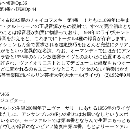
ヘ短調Op.36
4番ハ短調Op.44
＆RIAS響のチャイコフスキー第4番！！ともに1899年に
オ・クルトゥーアの正規音源からの復刻で、すべて完全初出となる
とは録音歴が如実に物語っており、1939年のライヴ(モントゥ
スタジオ録音を加えると、これまでにトータル4種の録音が存在し
ィションも万全で要求される超絶技巧をほとんど完璧にクリア
がるという驚異的な名演。なお、オーマンディではほかにアントル
ィラ管と1955年のケルン放送響ライヴとのあいだに位置するも
許され、ヴァイオリニストとしてデビューした経歴をもつオー
どに聞かれるのもユニークなところ。‘クセのない’演奏はか
高等音楽院(現ベルリン芸術大学)大ホール(ライヴ) (2)195
466
1「ジュピター」
ーツァルトの生誕200周年アニヴァーサリーにあたる1956年のラ
出だしに、アンサンブルの多少の乱れはお構いなしというスポ
いるのか、モーツァルトでは第39番とならんで生涯にもっと
ライヴしか録音のないピアノ協奏曲第20番。もとよりモーツァ