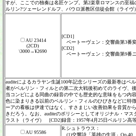
すが、ここでの独奏は名匠ケンプ。第2楽章ロマンスの至福の
ルリン?ツェーレンドルフ、パウロ派教区信徒会館（ライヴ
[CD1]
AU 23414
ベートーヴェン：交響曲第3番変ホ
(2CD)
[CD2]
\3000→¥2690
ベートーヴェン：交響曲第9番ニ短
auditeによるカラヤン生誕100年記念シリーズの最新巻
者がベルリン・フィルとの第二次大戦後初めてのライヴ、後
当コンビによる同曲の録音の中でも歴史的な意味をもつ内
色に染まりきる以前のベルリン・フィルのひびきなどに特徴が
ーアの看板は伊達ではなく、すさまじい改善効果を音質か
きだろう。なお、auditeのポリシーとしてオリジナル・マ
ラスト（ライヴ） [CD2]録音：1957年4月25日ベル
R.シュトラウス：
AU 95586
(1)交響詩「英雄の生涯」Op.40