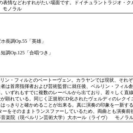
表情などわすれがたい場面です。ドイチュラントラジオ・クルト
）モノラル
長調Op.55「英雄」
調Op.125「合唱つき」
はベルリン・フィルとのベートーヴェン。カラヤンでは現状、それ
者は首席指揮者および芸術監督に就任後、ベルリン・フィル創
容。いずれもすでに複数のレーベルから出ており、若々しく直
顕れている。同じく正規初CD化されたヴェルディのレクイエム
らはっきりと確かめることが出来る。真に演奏の印象を一新す
スターをそのままトランスファーしているため、両曲とも演奏前後に拍
リン高等音楽院（現ベルリン芸術大学）大ホール（ライヴ） モノラ