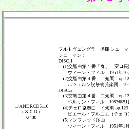
フルトヴェングラー指揮 シュー
シューマン：
DISC.1
(1)交響曲第１番「春」 変ロ長調 
ウィーン・フィル 1951年10月
(2)交響曲第４番 二短調 op.12
ルツェルン祝祭管弦楽団 1953
DISC.2
(3)交響曲第４番 二短調 op.12
ベルリン・フィル 1953年5月
ANDRCD5116
(4)チェロ協奏曲 イ短調 op.12
（３ＣＤ）
ピエール・フルニエ（チェロ） ベ
\2400
(5)マンフレッド序曲
ウィーン・フィル 1951年1月2