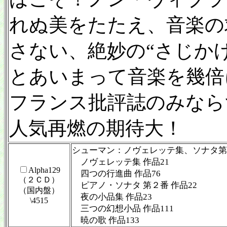
れぬ美をたたえ、音楽の
さない、絶妙の“さじかげん
とあいまって音楽を幾倍
フランス批評誌のみなら
人気再燃の期待大！
シューマン：ノヴェレッテ集、ソナタ第
ノヴェレッテ集 作品21
Alpha129
四つの行進曲 作品76
（２ＣＤ）
ピアノ・ソナタ 第２番 作品22
（国内盤）
夜の小品集 作品23
\4515
三つの幻想小品 作品111
暁の歌 作品133