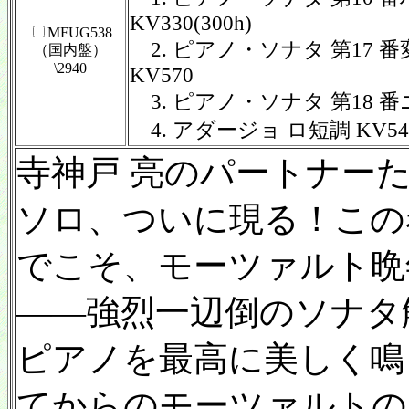
KV330(300h)
MFUG538
2. ピアノ・ソナタ 第17 
（国内盤）
\2940
KV570
3. ピアノ・ソナタ 第18 番ニ
4. アダージョ ロ短調 KV54
寺神戸 亮のパートナー
ソロ、ついに現る！この
でこそ、モーツァルト晩
——強烈一辺倒のソナタ
ピアノを最高に美しく鳴
てからのモーツァルトの