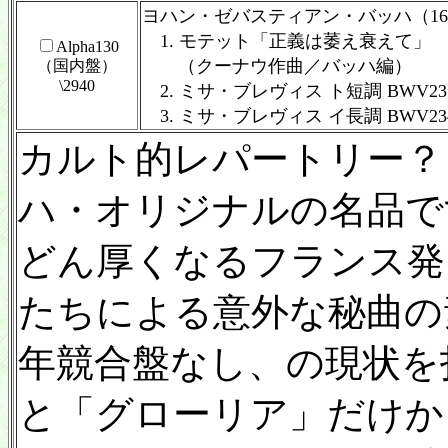
ヨハン・ゼバスティアン・バッハ（1685
1. モテット「正義は萎え衰えて」
Alpha130
（クーナウ作曲／バッハ編）
（国内盤）
\2940
2. ミサ・ブレヴィス ト短調 BWV23
3. ミサ・ブレヴィス イ長調 BWV23
カルト的レパートリー？
ハ・オリジナルの名品で
どん厚くなるフランス発
たちによる意外な秘曲の
年競合盤なし、の現状を
と「グローリア」だけか