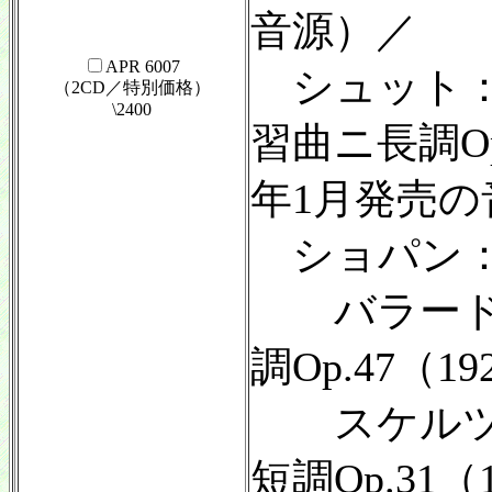
音源）／
APR 6007
シュット：
（2CD／特別価格）
\2400
習曲ニ長調Op.
年1月発売の
ショパン
バラード
調Op.47（1
スケルツ
短調Op.31（