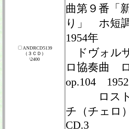
曲第９番「
り」 ホ短調
1954年
ANDRCD5139
ドヴォルザ
（３ＣＤ）
\2400
ロ協奏曲 
op.104 195
ロストロ
チ（チェロ
CD.3