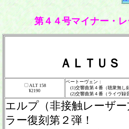
第４４号マイナー・レ
ＡＬＴＵＳ
ベートーヴェン：
ALT 158
(1)交響曲第４番（聴衆無し
¥2190
(2)交響曲第４番（ライヴ録
エルプ（非接触レーザー
ラー復刻第２弾！