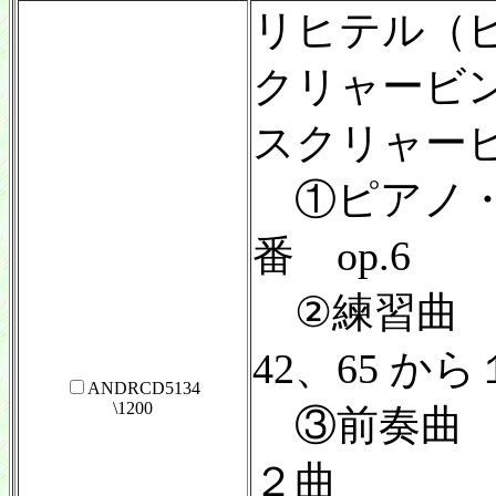
リヒテル（
クリャービ
スクリャー
①ピアノ・
番 op.6
②練習曲 o
42、65 か
ANDRCD5134
\1200
③前奏曲 op
２曲