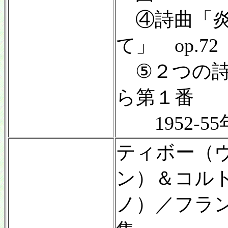
④詩曲「炎
て」 op.72
⑤２つの詩曲
ら第１番
1952-5
ティボー（
ン）＆コル
ノ）／フラ