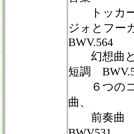
トッカー
ジォとフー
BWV.564
幻想曲と
短調 BWV.5
６つのコ
曲、
前奏曲 
BWV531、