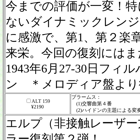
今までの評価が一変！特
ないダイナミックレンジ
に感激で、第1、第２楽
来栄。今回の復刻にはま
1943年6月27-30日
ン ＊メロディア盤より
ブラームス：
ALT 159
(1)交響曲第４番
¥2190
(2)ハイドンの主題による変
エルプ（非接触レーザー
ラー復刻第２弾！