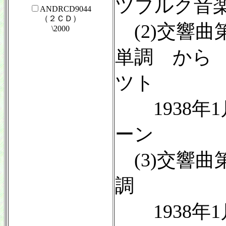
ツブルク音
ANDRCD9044
（２ＣＤ）
(2)交響曲
\2000
単調 から
ツト
1938年1
ーン
(3)交響曲
調
1938年1