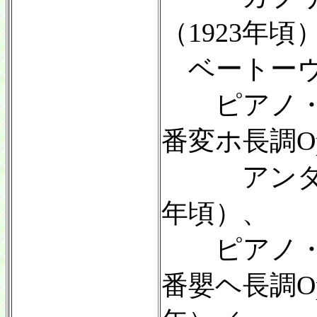
（1923年頃
ベートーヴ
ピアノ・ソ
番変ホ長調Op
アンダンテ
年頃）、
ピアノ・ソ
番嬰ヘ長調Op.