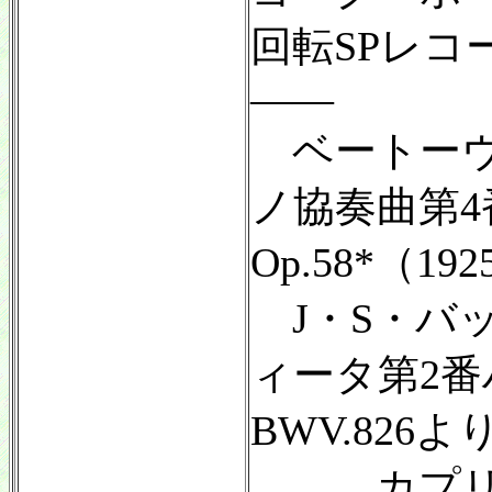
回転SPレコ
——
ベートーヴ
ノ協奏曲第4
Op.58*（19
J・S・バ
ィータ第2番
BWV.826よ
カプリ