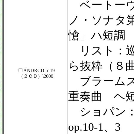
ベートーヴ
ノ・ソナタ
愴」ハ短調 o
リスト：巡
ら抜粋（８
ANDRCD 5119
（２ＣＤ）\2000
ブラームス
重奏曲 ヘ短
ショパン
op.10-1、3