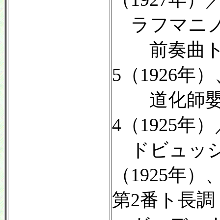
ラフマニ
前奏曲ト短調
5（1926年）
道化師嬰ヘ短
4（1925年）
ドビュッシ
（1925年
第2番ト長調（