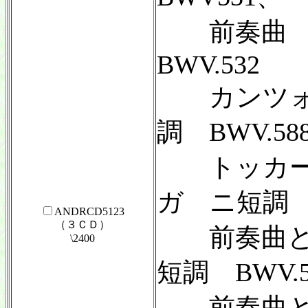
前奏曲 
BWV.532
カンツォ
調 BWV.58
トッカー
ガ ニ短調 B
ANDRCD5123
（３ＣＤ）
前奏曲と
\2400
短調 BWV.5
前奏曲と