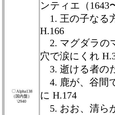
ンティエ（1643〜
1. 王の子なる
H.166
2. マグダラの
穴で涙にくれ H.3
3. 逝ける者のた
4. 鹿が、谷間
Alpha138
に H.174
（国内盤）
\2940
5. おお、清ら