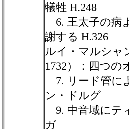
犠牲 H.248
6. 王太子の病
謝する H.326
ルイ・マルシャン
1732）：四つ
7. リード管によ
ン・ドルグ
9. 中音域にティ
ガ