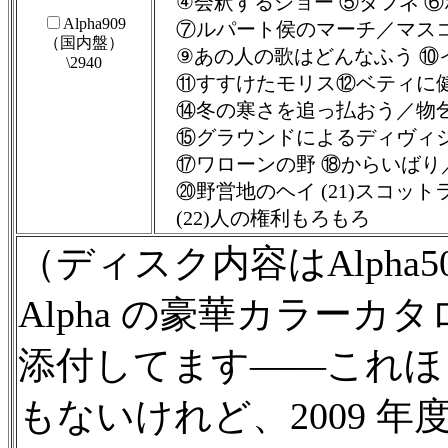
④会釈するジョー ⑤ダフネ 
Alpha909
⑦ルパート侯のマーチ／マスコ
（国内盤）
⑨あの人の歌はどんなふう ⑩
\2940
⑪すすけたモリス⑫ベティに健
⑭冬の寒さを追っ払おう／物
⑮グラウンドによるディヴィジ
⑰ワローンの野 ⑱からいばり
⑳野営地のヘイ (21)スコット
(22)人の権利もろもろ
（ディスク内容はAlpha5
Alpha の豪華カラー
添付してます——これほ
もないけれど、2009 