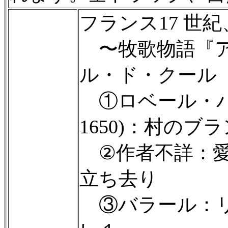
フランス17 世
〜牧歌物語『ア
ル・ド・クール
①ロベール・バラ
1650)：村のブ
②作者不詳：愛
立ち去り
③バラール：リ