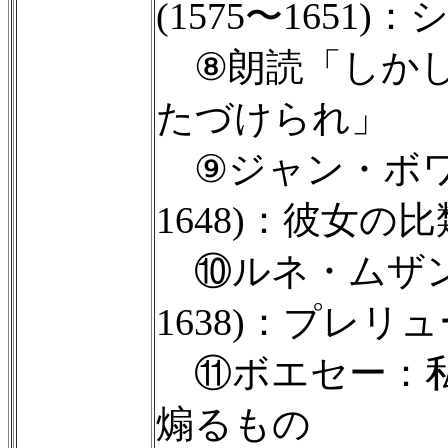
(1575〜1651)
⑧朗読「しかし
たづけられ」
⑨ジャン・ボワイ
1648)：彼女の
⑩ルネ・ムザン
1638)：プレリ
⑪ボエセー：私
煽るもの