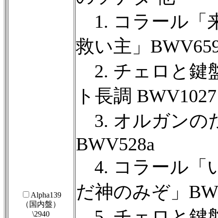
1. コラール「
救い主」BWV65
2. チェロと鍵
ト長調 BWV1027
3. オルガンの
BWV528a
4. コラール「
だ神のみぞ」BWV
Alpha139
（国内盤）
5. チェロと鍵
\2940