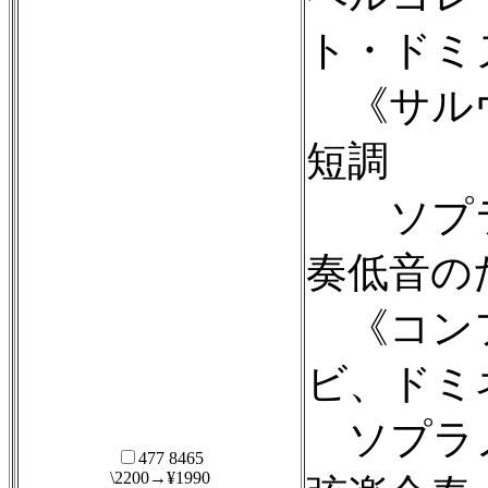
ト・ドミ
《サルヴ
短調
ソプラ
奏低音の
《コン
ビ、ドミ
ソプラ
477 8465
\2200→¥1990