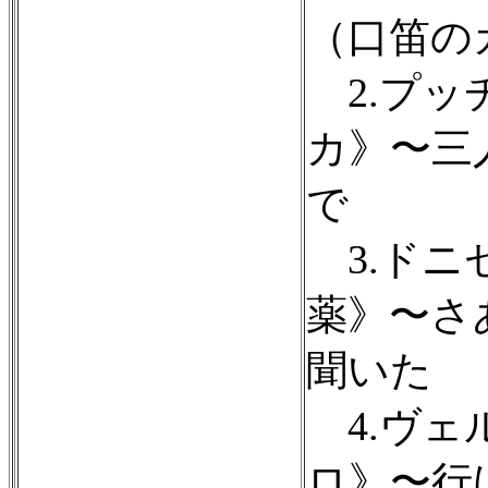
（口笛の
2.プッ
カ》〜三
で
3.ドニ
薬》〜さ
聞いた
4.ヴェ
ロ》〜行