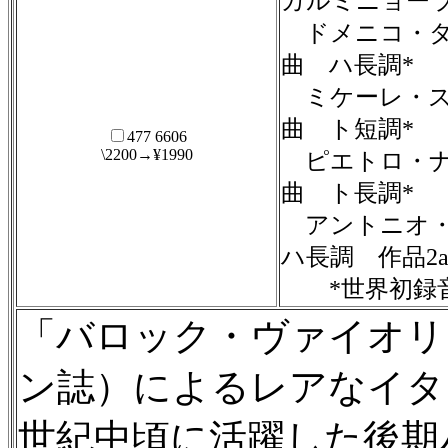
カルミニョーラ
ドメニコ・ダ
曲 ハ長調*
ミケーレ・ス
曲 ト短調*
477 6606
\2200→¥1990
ピエトロ・ナ
曲 ト長調*
アントニオ・
ハ長調 作品2a
*世界初録
「バロック・ヴァイオリ
ン誌）によるレアなイタ
世紀中頃に活躍した後期