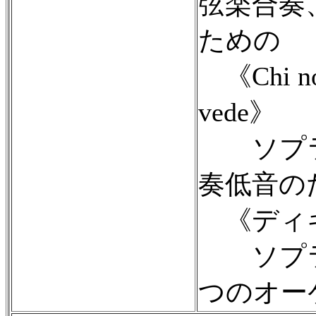
弦楽合奏
ための
《Chi non
vede》
ソプラ
奏低音の
《ディ
ソプラノ
つのオー