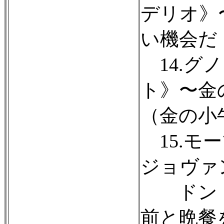
デリオ》
い機会だ
14.グ
ト》〜金
（金の小
15.モ
ジョヴァン
ドン・
前と晩餐