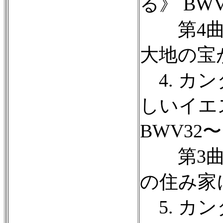
る》 BWV
第4曲 
大地の宝
4. カン
しいイエ
BWV32〜
第3曲 
の住み家
5. カン