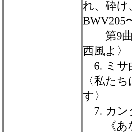
れ、砕け
BWV205
第9曲 
西風よ〉
6. ミサ
〈私たち
す〉
7. カン
《あな