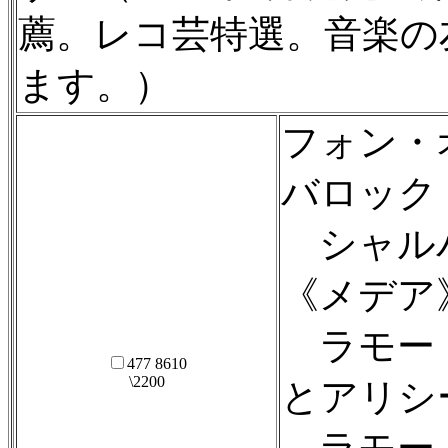
薦。レコ芸特選。音楽の
ます。）
フォン・
バロック
シャル
《メデア
ラモー：
477 8610
\2200
とアリシ
ラモー