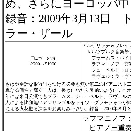
め、さらにヨーロッパ中
録音：2009年3月13
ラー・ザール
アルゲリッチ＆フレイレ
ザルツブルク音楽祭
ブラームス：ハイドン
477 8570
\2200→¥1990
ラフマニノフ：交響
シューベルト：ロンド
ラヴェル：ラ・ヴ
もはや余計な形容詞をつける必要も無い無二のピアニスト二
異なる個性で輝く二人は、長きにわたり兄弟のようにデュオ
年には来日公演でもブラームス、シューベルト、ラヴェルの
人による比類無いアンサンブルをドイツ・グラモフォンが
による火花散る演奏をお楽しみ下さい。録音：2009年８月
ラフマニノフ
ピアノ三重奏