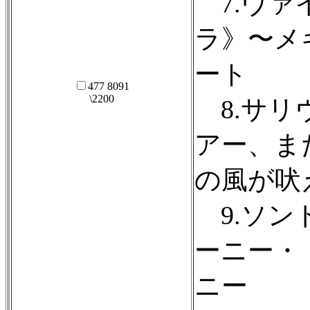
7.ヴァ
ラ》〜メ
ート
477 8091
\2200
8.サリ
アー、ま
の風が吠
9.ソン
ーニー・
ニー