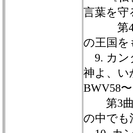
言葉を守る
第4曲
の王国を
9. カン
神よ、い
BWV58〜
第3曲 
の中でも