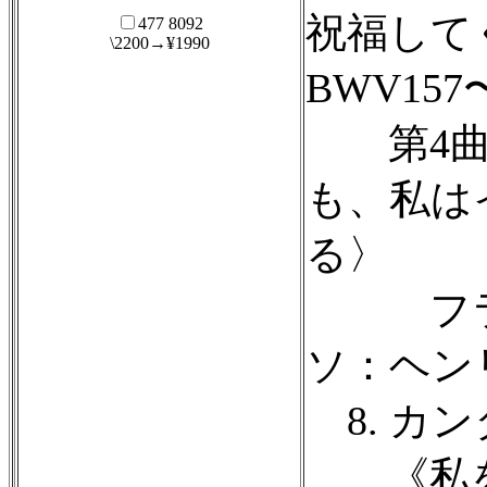
祝福して
477 8092
\2200→¥1990
BWV157
第4曲 
も、私は
る〉
フラウ
ソ：ヘン
8. カン
《私を