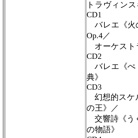
トラヴィンス
CD1
バレエ《火の
Op.4／
オーケストラ
CD2
バレエ《ぺ
典》
CD3
幻想的スケル
の王》／
交響詩《う
の物語》