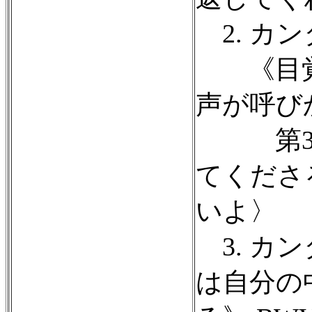
2. カン
《目覚
声が呼びか
第3曲
てくださ
いよ〉
3. カン
は自分の