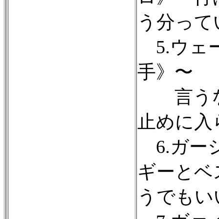
う分って
5.ウェ
手》〜
言うな
止めに入
6.ガー
ギーとベ
うでもい