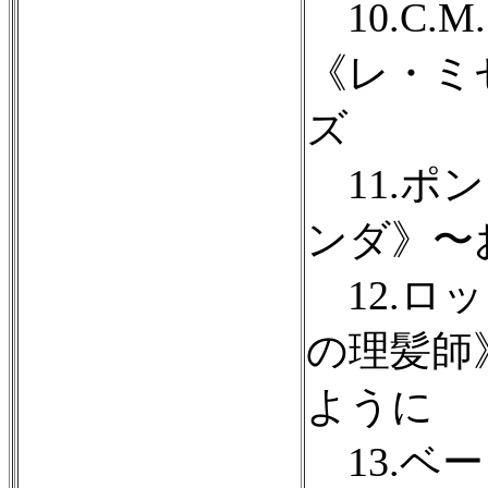
10.C.
《レ・ミ
ズ
11.ポ
ンダ》〜
12.ロ
の理髪師
ように
13.ベ