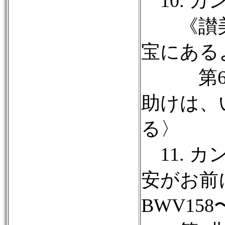
10. カ
《讃美
宝にあるよ
第6曲
助けは、
る〉
11. カ
安がお前
BWV158